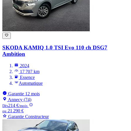
SKODA KAMIQ
1.0 TSI Evo 110 ch DSG7
Ambition
2024
17 707 km
Essence
Automatique
Garantie 12 mois
Annecy (74)
214 €
Dès
/mois
21 290 €
ou
Garantie Constructeur