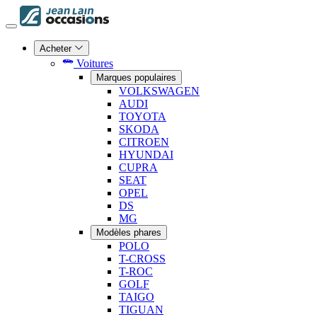
Acheter
Voitures
Marques populaires
VOLKSWAGEN
AUDI
TOYOTA
SKODA
CITROEN
HYUNDAI
CUPRA
SEAT
OPEL
DS
MG
Modèles phares
POLO
T-CROSS
T-ROC
GOLF
TAIGO
TIGUAN