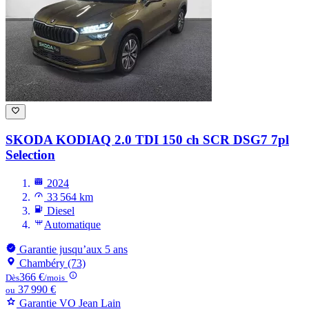
SKODA KODIAQ
2.0 TDI 150 ch SCR DSG7 7pl
Selection
2024
33 564 km
Diesel
Automatique
Garantie jusqu’aux 5 ans
Chambéry (73)
366 €
Dès
/mois
37 990 €
ou
Garantie VO Jean Lain