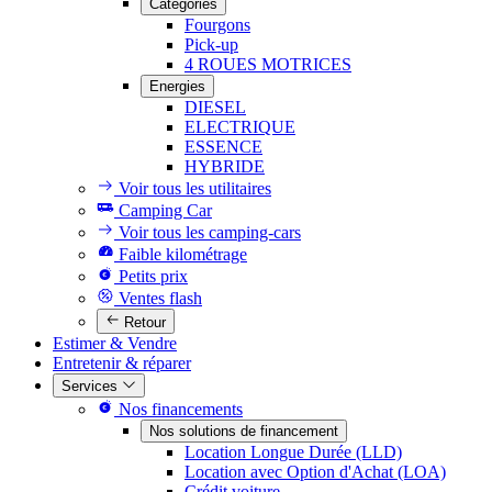
Catégories
Fourgons
Pick-up
4 ROUES MOTRICES
Energies
DIESEL
ELECTRIQUE
ESSENCE
HYBRIDE
Voir tous les utilitaires
Camping Car
Voir tous les camping-cars
Faible kilométrage
Petits prix
Ventes flash
Retour
Estimer & Vendre
Entretenir & réparer
Services
Nos financements
Nos solutions de financement
Location Longue Durée (LLD)
Location avec Option d'Achat (LOA)
Crédit voiture