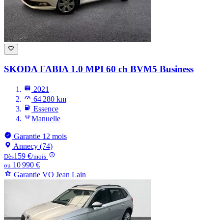
SKODA FABIA
1.0 MPI 60 ch BVM5 Business
2021
64 280 km
Essence
Manuelle
Garantie 12 mois
Annecy (74)
159 €
Dès
/mois
10 990 €
ou
Garantie VO Jean Lain