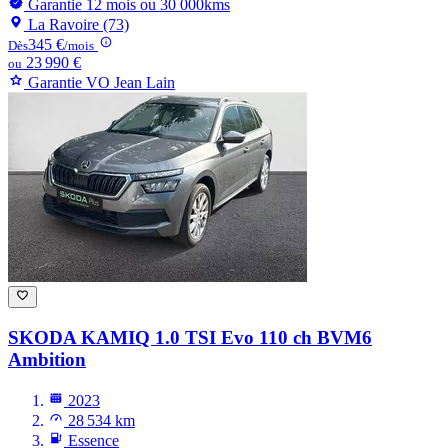
Garantie 12 mois ou 30 000kms
La Ravoire (73)
345 €
Dès
/mois
23 990 €
ou
Garantie VO Jean Lain
SKODA KAMIQ
1.0 TSI Evo 110 ch BVM6
Ambition
2023
28 534 km
Essence