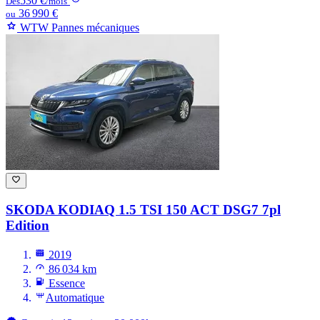
530 €
Dès
/mois
36 990 €
ou
WTW Pannes mécaniques
SKODA KODIAQ
1.5 TSI 150 ACT DSG7 7pl
Edition
2019
86 034 km
Essence
Automatique