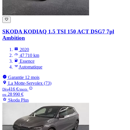
SKODA KODIAQ
1.5 TSI 150 ACT DSG7 7pl
Ambition
2020
47 710 km
Essence
Automatique
Garantie 12 mois
La Motte-Servolex (73)
416 €
Dès
/mois
28 990 €
ou
Skoda Plus