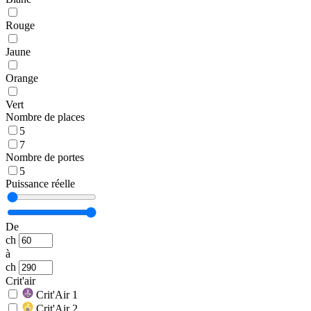
Rouge
Jaune
Orange
Vert
Nombre de places
5
7
Nombre de portes
5
Puissance réelle
De
ch
à
ch
Crit'air
Crit'Air 1
Crit'Air 2