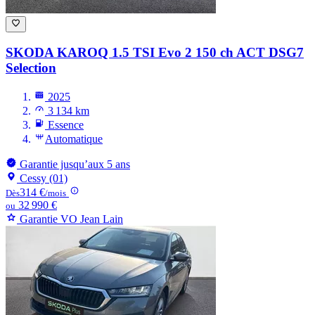
SKODA KAROQ
1.5 TSI Evo 2 150 ch ACT DSG7
Selection
2025
3 134 km
Essence
Automatique
Garantie jusqu’aux 5 ans
Cessy (01)
314 €
Dès
/mois
32 990 €
ou
Garantie VO Jean Lain