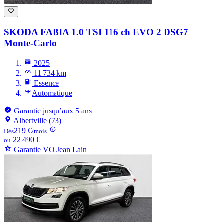
SKODA FABIA
1.0 TSI 116 ch EVO 2 DSG7
Monte-Carlo
2025
11 734 km
Essence
Automatique
Garantie jusqu’aux 5 ans
Albertville (73)
219 €
Dès
/mois
22 490 €
ou
Garantie VO Jean Lain