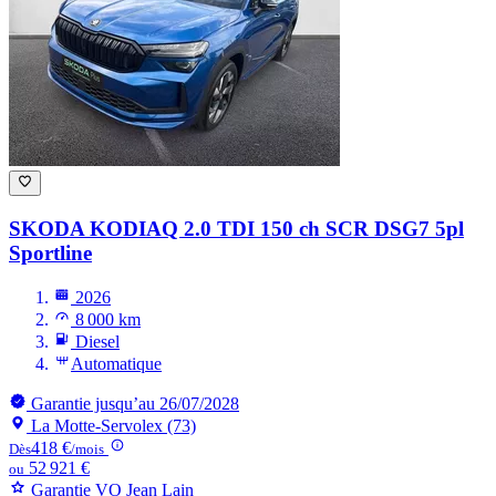
SKODA KODIAQ
2.0 TDI 150 ch SCR DSG7 5pl
Sportline
2026
8 000 km
Diesel
Automatique
Garantie jusqu’au 26/07/2028
La Motte-Servolex (73)
418 €
Dès
/mois
52 921 €
ou
Garantie VO Jean Lain