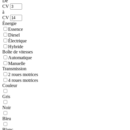
De
CV
à
CV
Énergie
Essence
Diesel
Électrique
Hybride
Boîte de vitesses
Automatique
Manuelle
Transmission
2 roues motrices
4 roues motrices
Couleur
Gris
Noir
Bleu
Blanc