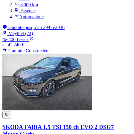
8 000 km
Essence
Automatique
Garantie jusqu’au 29/06/2030
Meythet (74)
400 €
Dès
/mois
42 240 €
ou
Garantie Constructeur
SKODA FABIA
1.5 TSI 150 ch EVO 2 DSG7
Monte-Carlo