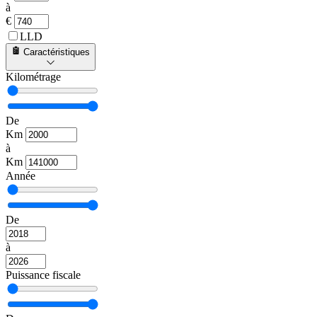
à
€
LLD
Caractéristiques
Kilométrage
De
Km
à
Km
Année
De
à
Puissance fiscale