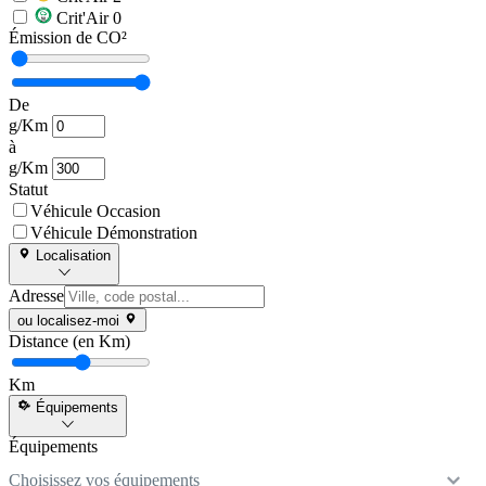
Crit'Air 0
Émission de CO²
De
g/Km
à
g/Km
Statut
Véhicule Occasion
Véhicule Démonstration
Localisation
Adresse
ou localisez-moi
Distance (en Km)
Km
Équipements
Équipements
Choisissez vos équipements