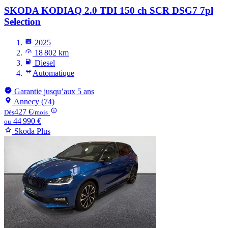
SKODA KODIAQ
2.0 TDI 150 ch SCR DSG7 7pl
Selection
2025
18 802 km
Diesel
Automatique
Garantie jusqu’aux 5 ans
Annecy (74)
427 €
Dès
/mois
44 990 €
ou
Skoda Plus