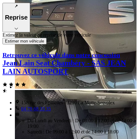
Reprise
Estimez la valeur de reprise de votre véhicule
Estimer mon véhicule
Retrouvez ce véhicule dans notre concession
Jean Lain Seat Chambéry - SAS JEAN
LAIN AUTOSPORT
158 rue des Epinettes 73290 La Motte-Servolex
04 79 68 33 35
Du Lundi au Vendredi : De 08:00 à 12:00 et de 14:00 à
19:00
Samedi : De 09:00 à 12:00 et de 14:00 à 18:00