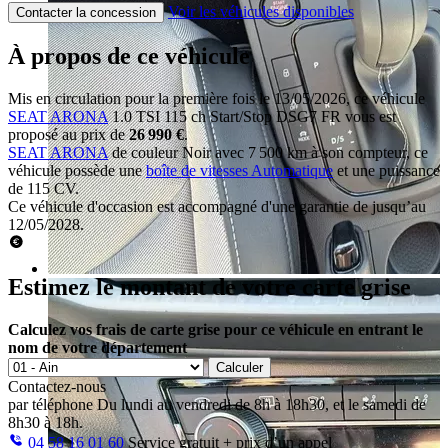
Voir les véhicules disponibles
Contacter la concession
À propos de ce véhicule
Mis en circulation pour la première fois le 13/05/2026, ce véhicule
SEAT ARONA
1.0 TSI 115 ch Start/Stop DSG7 FR vous est
proposé au prix de
26 990 €
.
SEAT ARONA
de couleur Noir avec 7 500 km à son compteur, ce
véhicule possède une
boîte de vitesses Automatique
et une puissance
de 115 CV.
Ce véhicule d'occasion est accompagné d'une garantie de jusqu’au
12/05/2028.
Estimez le montant de votre carte grise
Calculez vos frais de carte grise pour ce véhicule en entrant le
nom de votre département
Calculer
Contactez-nous
par téléphone
Du lundi au vendredi de 8h à 18h30, et le samedi de
8h30 à 18h.
04 58 16 01 60
Service gratuit + prix d’un appel