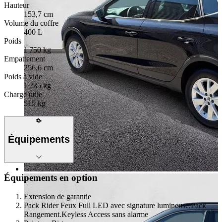
Hauteur
153,7 cm
Volume du coffre
400 L
Poids
1 750 kg
Empattement
256,6 cm
Poids à vide
1 235 kg
Charge utile
515 kg
Équipements
Équipements en option
Extension de garantie
Pack Rider Feux Full LED avec signature lumineuse.Pack
Rangement.Keyless Access sans alarme