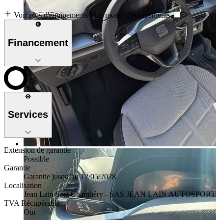
Voir plus d'équipements
Voir moins d'équipements
Financement
Services
Extension de garantie
Possible
Garantie
Garantie jusqu’au 12/05/2028
Localisation
Jean Lain Seat Chambéry - SAS JEAN LAIN AUTOSPORT
TVA Récupérable
Oui