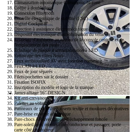
Climatisation automatique Climatronic bi-zone
Coffre à double fond
Connexion Bluetooth
Contrôle électronique de stabilité (ESC)
Digital Cockpit 8"
Direction à assistance électromécanique
Dispositif électronique d'immobilisation du véhicule
Eclairage d'ambiance au niveau de la console centrale et de
l'emplacement des pieds
Eclairage de plaque d'immatriculation à LED
Entourage des vitres Noirs
Feux antibrouillard AV avec fonction cornering
Feux AR à LED
Feux de jour séparés
Filets/pochettes sur le dossier
Fixation ISOFIX
Inscription du modèle et logo de la marque
Jantes alliage 16" DESIGN
Kit anti-crevaison
Palettes au volant
Panneaux de porte avec inserts textile et moulures décoratives
Pare-brise en verre athermique
Pare-chocs AR avec canule d'échappement foncée
Pare-soleil avec miroirs côté conducteur et passager, porte
carte côté conducteur