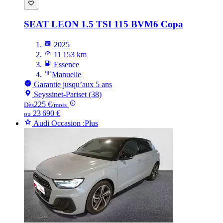
SEAT LEON
1.5 TSI 115 BVM6 Copa
2025
11 153 km
Essence
Manuelle
Garantie jusqu’aux 5 ans
Seyssinet-Pariset (38)
225 €
Dès
/mois
23 690 €
ou
Audi Occasion :Plus