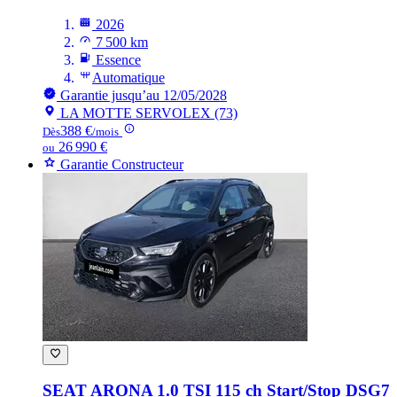
2026
7 500 km
Essence
Automatique
Garantie jusqu’au 12/05/2028
LA MOTTE SERVOLEX (73)
388 €
Dès
/mois
26 990 €
ou
Garantie Constructeur
SEAT ARONA
1.0 TSI 115 ch Start/Stop DSG7