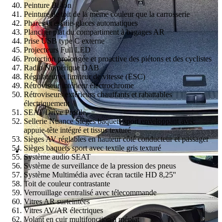
Peinture Bi-ton
Peinture de toit de la même couleur que la carrosserie
Phares et essuie-glaces automatiques
Plancher plat du compartiment à bagages AR
Prise USB type C externe
Projecteurs Full LED
Protection prolongée et proactive des piétons et des cyclistes
Radio Numérique DAB
Régulateur et limiteur de vitesse (ESC)
Rétroviseur intérieur électrochrome
Rétroviseurs extérieurs chauffants et rabattables
électriquement
SEAT Drive Profile
Sellerie Nuance Sièges baquets sport enveloppant avec
appuie-tête intégré et tissus texturé
Sièges AV réglables en hauteur côté conducteur et passager
Sièges baquets sport avec textile gris texturé
Système audio SEAT
Système de surveillance de la pression des pneus
Système Multimédia avec écran tactile HD 8,25''
Toit de couleur contrastante
Verrouillage centralisé avec télecommande
Vitres AR surteintées
Vitres AV/AR électriques
Volant en cuir multifonction à méplat