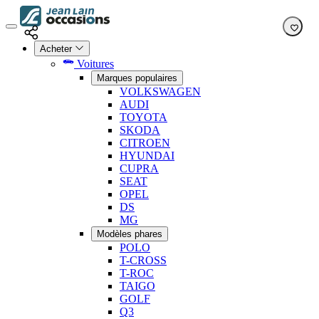
Acheter
Voitures
Marques populaires
VOLKSWAGEN
AUDI
TOYOTA
SKODA
CITROEN
HYUNDAI
CUPRA
SEAT
OPEL
DS
MG
Modèles phares
POLO
T-CROSS
T-ROC
TAIGO
GOLF
Q3