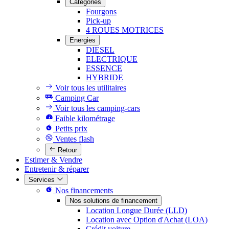
Catégories
Fourgons
Pick-up
4 ROUES MOTRICES
Energies
DIESEL
ELECTRIQUE
ESSENCE
HYBRIDE
Voir tous les utilitaires
Camping Car
Voir tous les camping-cars
Faible kilométrage
Petits prix
Ventes flash
Retour
Estimer & Vendre
Entretenir & réparer
Services
Nos financements
Nos solutions de financement
Location Longue Durée (LLD)
Location avec Option d'Achat (LOA)
Crédit voiture