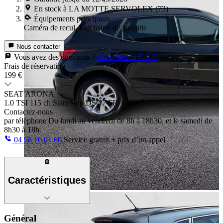
En stock à LA MOTTE SERVOLEX (73)
Équipements principaux
Caméra de recul, Extension de garantie
Nous contacter
Vous avez des questions ?
Consultez la F.A.Q.
Frais de réservation
199 €
SEAT ARONA
1.0 TSI 115 ch Start/Stop DSG7 FR
Contactez-nous
par téléphone
Du lundi au vendredi de 8h à 18h30, et le samedi de
8h30 à 18h.
04 58 16 01 60
Service gratuit + prix d’un appel
Caractéristiques
Général