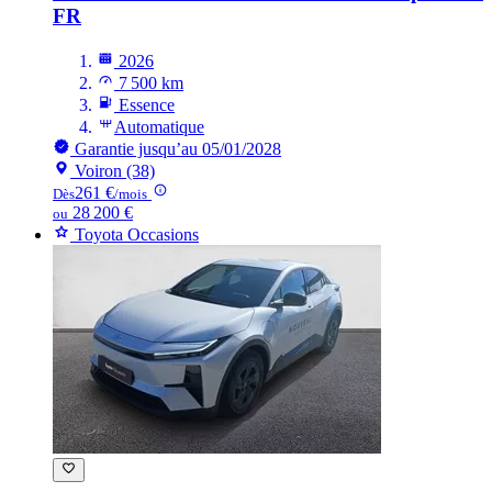
FR
2026
7 500 km
Essence
Automatique
Garantie jusqu’au 05/01/2028
Voiron (38)
261 €
Dès
/mois
28 200 €
ou
Toyota Occasions