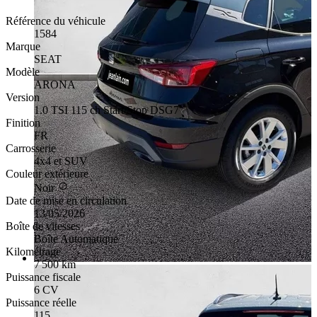
Référence du véhicule
1584
Marque
SEAT
Modèle
ARONA
Version
1.0 TSI 115 ch Start/Stop DSG7
Finition
FR
Carrosserie
4x4 et SUV
Couleur extérieure
Noir
Date de mise en circulation
13/05/2026
Boîte de vitesses
Boîte Automatique
Kilométrage
7 500 km
Puissance fiscale
6 CV
Puissance réelle
115