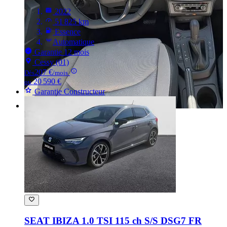
2022
51 825 km
Essence
Automatique
Garantie 12 mois
Cessy (01)
207 €
Dès
/mois
20 590 €
ou
Garantie Constructeur
SEAT IBIZA
1.0 TSI 115 ch S/S DSG7 FR