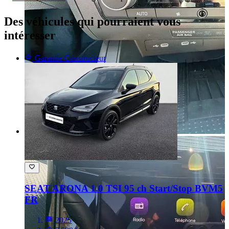
Des véhicules
qui pourraient vous
intéresser
Garantie Constructeur
SEAT ARONA
1.0 TSI 95 ch Start/Stop BVM5
FR
2025