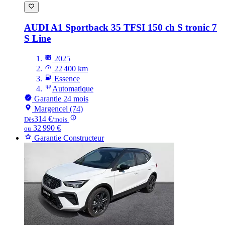
AUDI A1
Sportback 35 TFSI 150 ch S tronic 7
S Line
2025
22 400 km
Essence
Automatique
Garantie 24 mois
Margencel (74)
314 €
Dès
/mois
32 990 €
ou
Garantie Constructeur