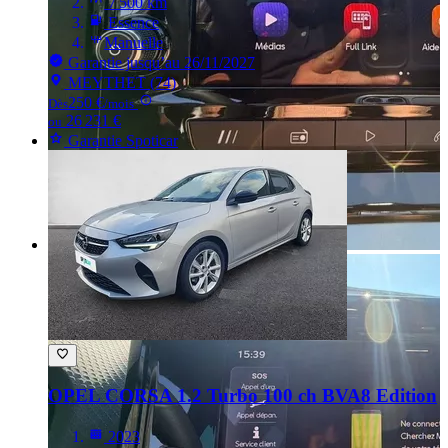
7 500 km
Essence
Manuelle
Garantie jusqu’au 26/11/2027
MEYTHET (74)
250 €
Dès
/mois
26 231 €
ou
Garantie Spoticar
OPEL CORSA
1.2 Turbo 100 ch BVA8 Edition
2023