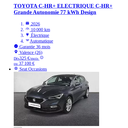
TOYOTA C-HR+ ELECTRIQUE
C-HR+
Grande Autonomie 77 kWh Design
2026
10 000 km
Électrique
Automatique
Garantie 36 mois
Valence (26)
325 €
Dès
/mois
37 100 €
ou
Seat Occasions