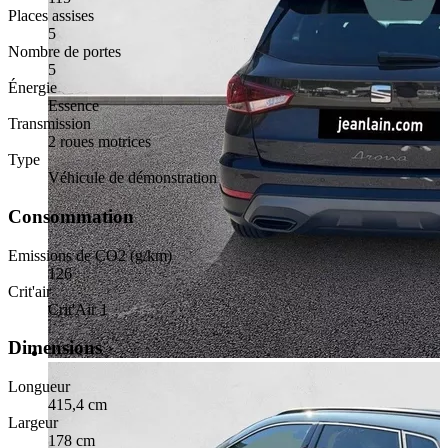
Places assises
5
Nombre de portes
5
Énergie
Essence
Transmission
2 roues motrices
Type
Véhicule de démonstration
Consommation
Emissions de CO2 (g/km)
126
Crit'air
Crit'Air 1
Dimensions
Longueur
415,4 cm
Largeur
178 cm