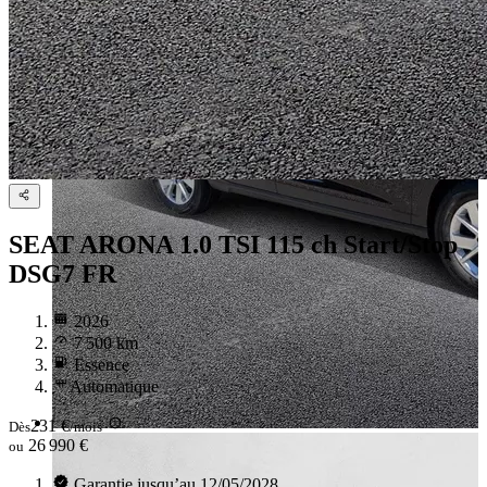
SEAT ARONA
1.0 TSI 115 ch Start/Stop
DSG7 FR
2026
7 500 km
Essence
Automatique
231 €
Dès
/mois
26 990 €
ou
Garantie jusqu’au 12/05/2028