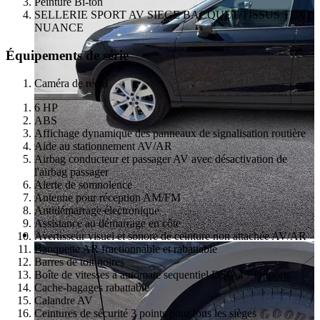
Peinture Bi-ton
SELLERIE SPORT AV SIEGE BACQUET/TISSUS TEXT
NUANCE
Équipements de série
Caméra de recul
6 HP
ABS
Affichage dynamique des panneaux de signalisation routière
Aide au stationnement AV/AR
Airbag conducteur et passager AV avec désactivation de
l'airbag passager
Alerte de somnolence
Antenne pour réception AM/FM
Antidémarrage électronique
Assistance au démarrage en côte
Avertisseur visuel et sonore de ceinture non attachée AV/AR
Banquette AR fractionnable et rabattable
Barres de toit noires
Boîte de vitesses à automate sequentiel DSG à 7 rapports
Cache-bagages rabattable
Calandre AV
Ceintures de sécurité 3 points pour tous les sièges