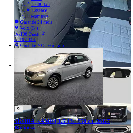
3 000 km
Essence
Manuelle
Garantie 24 mois
Volx (04)
188 €
Dès
/mois
19 483 €
ou
Garantie VO Jean Lain
SKODA KAMIQ
1.5 TSI 150 ch DSG7
Business