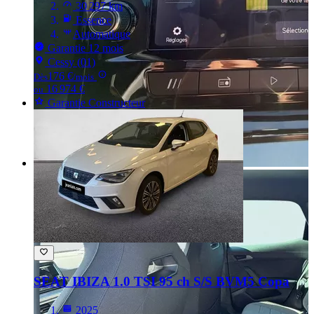
30 297 km
Essence
Automatique
Garantie 12 mois
Cessy (01)
176 €
Dès
/mois
16 974 €
ou
Garantie Constructeur
SEAT IBIZA
1.0 TSI 95 ch S/S BVM5 Copa
2025