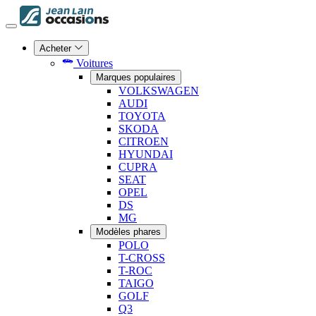
Acheter
Voitures
Marques populaires
VOLKSWAGEN
AUDI
TOYOTA
SKODA
CITROEN
HYUNDAI
CUPRA
SEAT
OPEL
DS
MG
Modèles phares
POLO
T-CROSS
T-ROC
TAIGO
GOLF
Q3