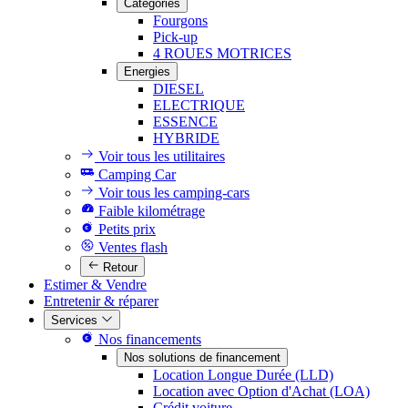
Catégories
Fourgons
Pick-up
4 ROUES MOTRICES
Energies
DIESEL
ELECTRIQUE
ESSENCE
HYBRIDE
Voir tous les utilitaires
Camping Car
Voir tous les camping-cars
Faible kilométrage
Petits prix
Ventes flash
Retour
Estimer & Vendre
Entretenir & réparer
Services
Nos financements
Nos solutions de financement
Location Longue Durée (LLD)
Location avec Option d'Achat (LOA)
Crédit voiture