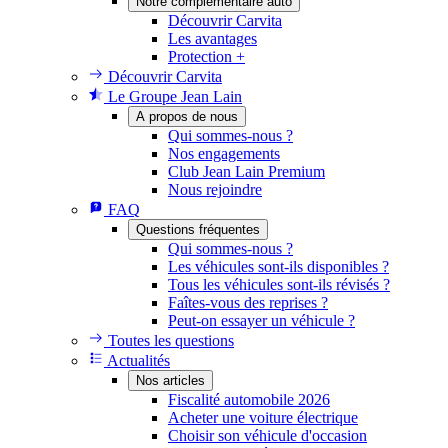
Notre complémentaire auto
Découvrir Carvita
Les avantages
Protection +
Découvrir Carvita
Le Groupe Jean Lain
A propos de nous
Qui sommes-nous ?
Nos engagements
Club Jean Lain Premium
Nous rejoindre
FAQ
Questions fréquentes
Qui sommes-nous ?
Les véhicules sont-ils disponibles ?
Tous les véhicules sont-ils révisés ?
Faîtes-vous des reprises ?
Peut-on essayer un véhicule ?
Toutes les questions
Actualités
Nos articles
Fiscalité automobile 2026
Acheter une voiture électrique
Choisir son véhicule d'occasion