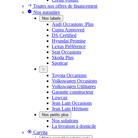
Toutes nos offres de financement
Nos garanties
Nos labels
Audi Occasions :Plus
Cupra Approved
DS Certified
Hyundai Promise
Lexus Préférence
Seat Occasions
Skoda Plus
Spoticar
✨
Toyota Occasions
Volkswagen Occasions
Volkswagen Utilitaires
Garantie constructeur
Lowcaz
Jean Lain Occasions
Jean Lain Héritage
Nos petits plus
Nos solutions
La livraison à domicile
Carvita