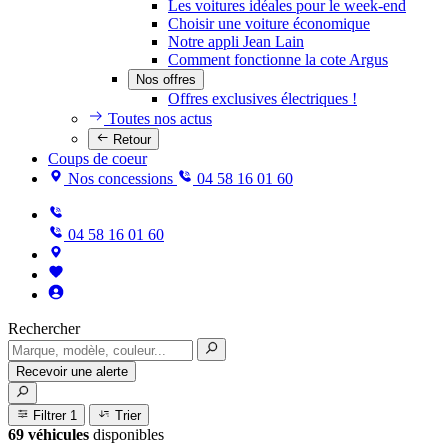
Les voitures idéales pour le week-end
Choisir une voiture économique
Notre appli Jean Lain
Comment fonctionne la cote Argus
Nos offres
Offres exclusives électriques !
Toutes nos actus
Retour
Coups de coeur
Nos concessions
04 58 16 01 60
04 58 16 01 60
Rechercher
Recevoir une alerte
Filtrer
1
Trier
69 véhicules
disponibles