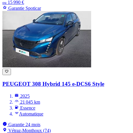
15 990 €
ou
Garantie Spoticar
PEUGEOT 308
Hybrid 145 e-DCS6 Style
2025
21 045 km
Essence
Automatique
Garantie 24 mois
Vétraz-Monthoux (74)