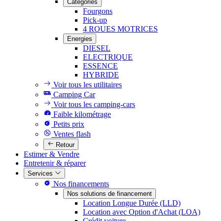
Catégories
Fourgons
Pick-up
4 ROUES MOTRICES
Energies
DIESEL
ELECTRIQUE
ESSENCE
HYBRIDE
Voir tous les utilitaires
Camping Car
Voir tous les camping-cars
Faible kilométrage
Petits prix
Ventes flash
Retour
Estimer & Vendre
Entretenir & réparer
Services
Nos financements
Nos solutions de financement
Location Longue Durée (LLD)
Location avec Option d'Achat (LOA)
Crédit voiture