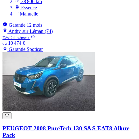
38 806 km
Essence
Manuelle
Garantie 12 mois
Anthy-sur-Léman (74)
151 €
Dès
/mois
10 474 €
ou
Garantie Spoticar
PEUGEOT 2008
PureTech 130 S&S EAT8 Allure
Pack