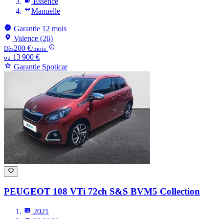
Essence
Manuelle
Garantie 12 mois
Valence (26)
200 €
Dès
/mois
13 900 €
ou
Garantie Spoticar
PEUGEOT 108
VTi 72ch S&S BVM5 Collection
2021