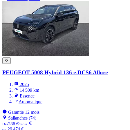
PEUGEOT 5008
Hybrid 136 e-DCS6 Allure
2025
14 509 km
Essence
Automatique
Garantie 12 mois
Sallanches (74)
286 €
Dès
/mois
29 474 €
ou