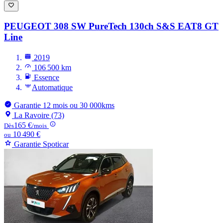
PEUGEOT 308 SW
PureTech 130ch S&S EAT8 GT
Line
2019
106 500 km
Essence
Automatique
Garantie 12 mois ou 30 000kms
La Ravoire (73)
165 €
Dès
/mois
10 490 €
ou
Garantie Spoticar