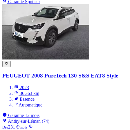
Garantie Spoticar
PEUGEOT 2008
PureTech 130 S&S EAT8 Style
2023
36 363 km
Essence
Automatique
Garantie 12 mois
Anthy-sur-Léman (74)
231 €
Dès
/mois