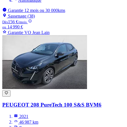
Automatique
Garantie 12 mois ou 30 000kms
Sassenage (38)
156 €
Dès
/mois
14 990 €
ou
Garantie VO Jean Lain
PEUGEOT 208
PureTech 100 S&S BVM6
2021
46 987 km