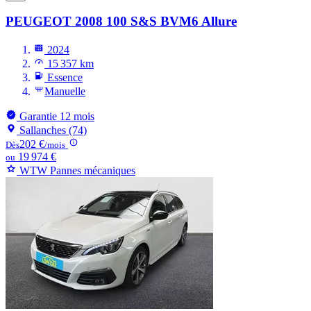
PEUGEOT 2008
100 S&S BVM6 Allure
2024
15 357 km
Essence
Manuelle
Garantie 12 mois
Sallanches (74)
202 €
Dès
/mois
19 974 €
ou
WTW Pannes mécaniques