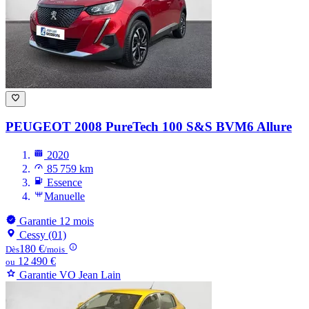
PEUGEOT 2008
PureTech 100 S&S BVM6 Allure
2020
85 759 km
Essence
Manuelle
Garantie 12 mois
Cessy (01)
180 €
Dès
/mois
12 490 €
ou
Garantie VO Jean Lain