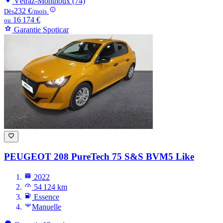
Vétraz-Monthoux (74)
232 €
Dès
/mois
16 174 €
ou
Garantie Spoticar
PEUGEOT 208
PureTech 75 S&S BVM5 Like
2022
54 124 km
Essence
Manuelle