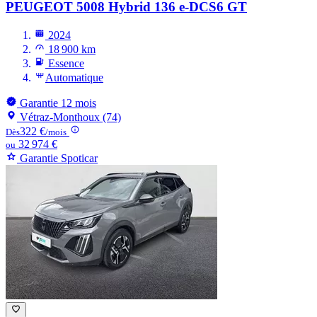
PEUGEOT 5008
Hybrid 136 e-DCS6 GT
2024
18 900 km
Essence
Automatique
Garantie 12 mois
Vétraz-Monthoux (74)
322 €
Dès
/mois
32 974 €
ou
Garantie Spoticar