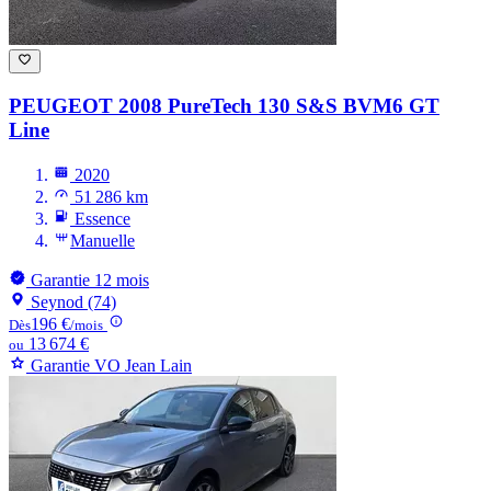
PEUGEOT 2008
PureTech 130 S&S BVM6 GT
Line
2020
51 286 km
Essence
Manuelle
Garantie 12 mois
Seynod (74)
196 €
Dès
/mois
13 674 €
ou
Garantie VO Jean Lain