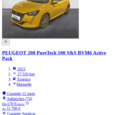
PEUGEOT 208
PureTech 100 S&S BVM6 Active
Pack
2021
27 320 km
Essence
Manuelle
Garantie 12 mois
Sallanches (74)
170 €
Dès
/mois
11 790 €
ou
Garantie Spoticar