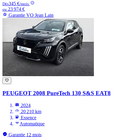
345 €
Dès
/mois
23 974 €
ou
Garantie VO Jean Lain
PEUGEOT 2008
PureTech 130 S&S EAT8
2024
20 210 km
Essence
Automatique
Garantie 12 mois