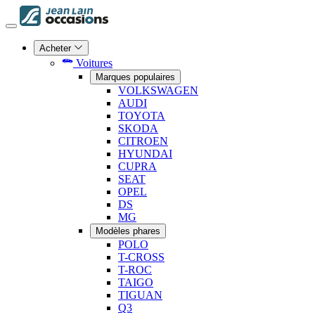
Acheter
Voitures
Marques populaires
VOLKSWAGEN
AUDI
TOYOTA
SKODA
CITROEN
HYUNDAI
CUPRA
SEAT
OPEL
DS
MG
Modèles phares
POLO
T-CROSS
T-ROC
TAIGO
TIGUAN
Q3