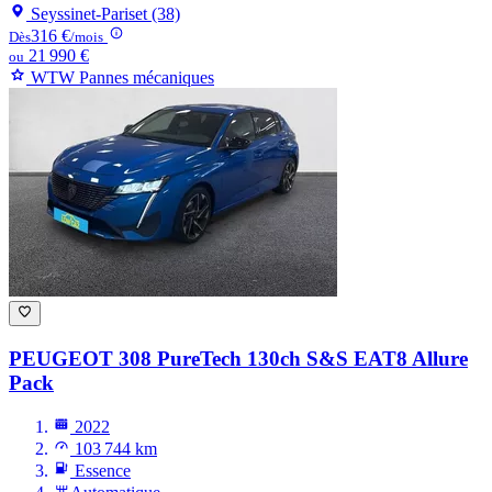
Seyssinet-Pariset (38)
316 €
Dès
/mois
21 990 €
ou
WTW Pannes mécaniques
PEUGEOT 308
PureTech 130ch S&S EAT8 Allure
Pack
2022
103 744 km
Essence