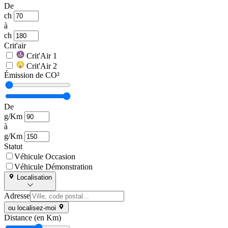
De
ch
à
ch
Crit'air
Crit'Air 1
Crit'Air 2
Émission de CO²
De
g/Km
à
g/Km
Statut
Véhicule Occasion
Véhicule Démonstration
Localisation
Adresse
ou localisez-moi
Distance (en Km)