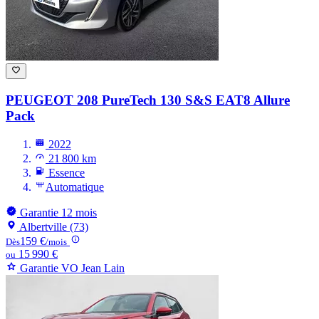
PEUGEOT 208
PureTech 130 S&S EAT8 Allure
Pack
2022
21 800 km
Essence
Automatique
Garantie 12 mois
Albertville (73)
159 €
Dès
/mois
15 990 €
ou
Garantie VO Jean Lain