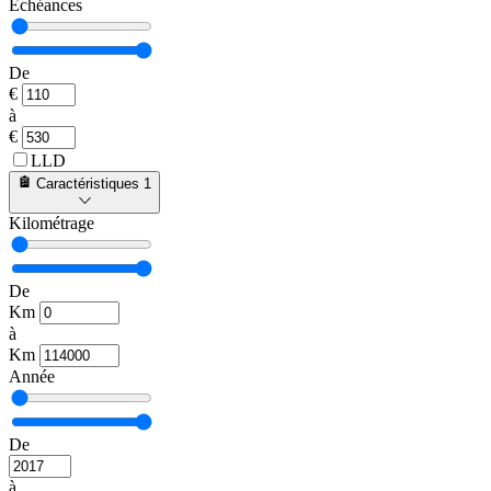
Échéances
De
€
à
€
LLD
Caractéristiques
1
Kilométrage
De
Km
à
Km
Année
De
à