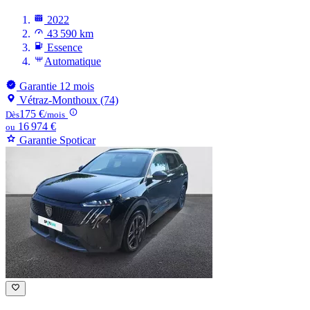
2022
43 590 km
Essence
Automatique
Garantie 12 mois
Vétraz-Monthoux (74)
175 €
Dès
/mois
16 974 €
ou
Garantie Spoticar