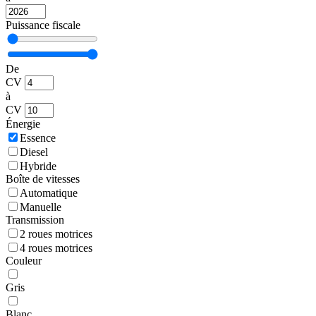
Puissance fiscale
De
CV
à
CV
Énergie
Essence
Diesel
Hybride
Boîte de vitesses
Automatique
Manuelle
Transmission
2 roues motrices
4 roues motrices
Couleur
Gris
Blanc