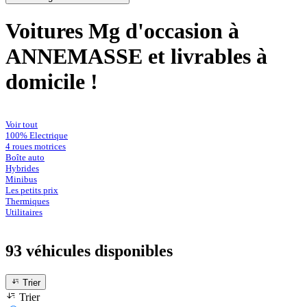
Voitures Mg d'occasion à
ANNEMASSE et livrables à
domicile !
Voir tout
100% Electrique
4 roues motrices
Boîte auto
Hybrides
Minibus
Les petits prix
Thermiques
Utilitaires
93 véhicules
disponibles
Trier
Trier