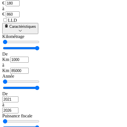
€
à
€
LLD
Caractéristiques
Kilométrage
De
Km
à
Km
Année
De
à
Puissance fiscale