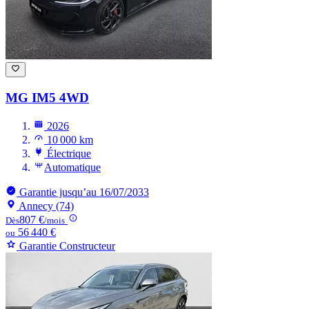
MG IM5
4WD
2026
10 000 km
Électrique
Automatique
Garantie jusqu’au 16/07/2033
Annecy (74)
807 €
Dès
/mois
56 440 €
ou
Garantie Constructeur