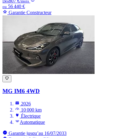
807 €
Dès
/mois
56 440 €
ou
Garantie Constructeur
MG IM6
4WD
2026
10 000 km
Électrique
Automatique
Garantie jusqu’au 16/07/2033