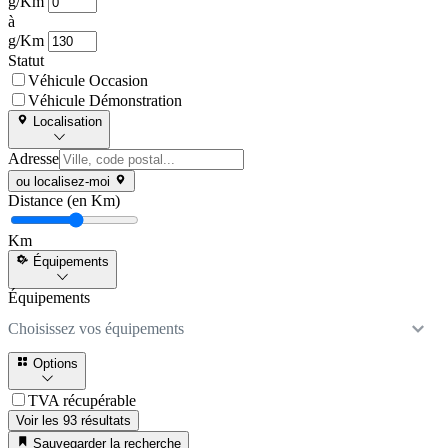
g/Km
à
g/Km
Statut
Véhicule Occasion
Véhicule Démonstration
Localisation
Adresse
ou localisez-moi
Distance (en Km)
Km
Équipements
Équipements
Choisissez vos équipements
Options
TVA récupérable
Voir les 93 résultats
Sauvegarder la recherche