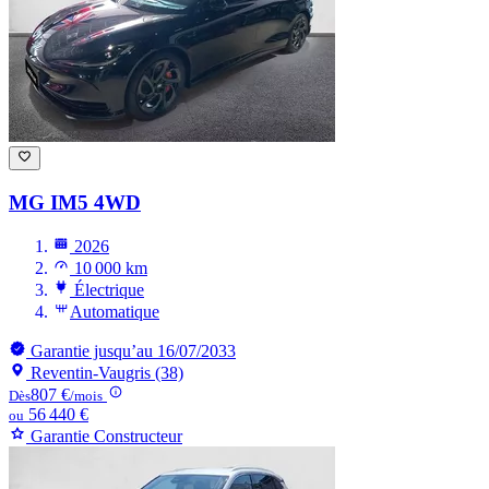
MG IM5
4WD
2026
10 000 km
Électrique
Automatique
Garantie jusqu’au 16/07/2033
Reventin-Vaugris (38)
807 €
Dès
/mois
56 440 €
ou
Garantie Constructeur