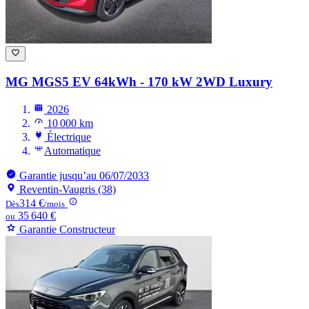
MG MGS5
EV 64kWh - 170 kW 2WD Luxury
2026
10 000 km
Électrique
Automatique
Garantie jusqu’au 06/07/2033
Reventin-Vaugris (38)
314 €
Dès
/mois
35 640 €
ou
Garantie Constructeur