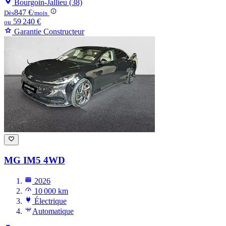
Bourgoin-Jallieu (38)
847 €
Dès
/mois
59 240 €
ou
Garantie Constructeur
MG IM5
4WD
2026
10 000 km
Électrique
Automatique