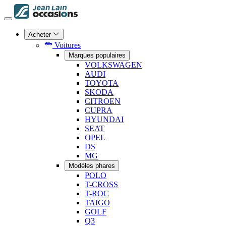
Acheter
Voitures
Marques populaires
VOLKSWAGEN
AUDI
TOYOTA
SKODA
CITROEN
CUPRA
HYUNDAI
SEAT
OPEL
DS
MG
Modèles phares
POLO
T-CROSS
T-ROC
TAIGO
GOLF
Q3