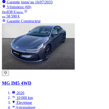
Garantie jusqu’au 16/07/2033
Vénissieux (69)
838 €
Dès
/mois
58 590 €
ou
Garantie Constructeur
MG IM5
4WD
2026
10 000 km
Électrique
Automatique