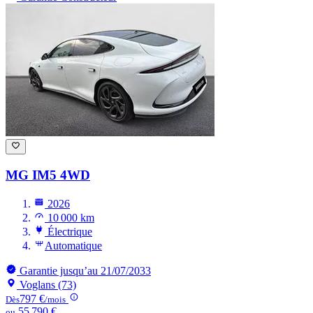
MG IM5
4WD
2026
10 000 km
Électrique
Automatique
Garantie jusqu’au 21/07/2033
Voglans (73)
797 €
Dès
/mois
55 790 €
ou