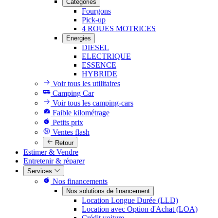
Catégories
Fourgons
Pick-up
4 ROUES MOTRICES
Energies
DIESEL
ELECTRIQUE
ESSENCE
HYBRIDE
Voir tous les utilitaires
Camping Car
Voir tous les camping-cars
Faible kilométrage
Petits prix
Ventes flash
Retour
Estimer & Vendre
Entretenir & réparer
Services
Nos financements
Nos solutions de financement
Location Longue Durée (LLD)
Location avec Option d'Achat (LOA)
Crédit voiture