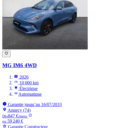
MG IM6
4WD
2026
10 000 km
Électrique
Automatique
Garantie jusqu’au 16/07/2033
Annecy (74)
847 €
Dès
/mois
59 240 €
ou
Garantie Constructeur