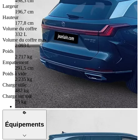
498,3 cm
Largeur
196,7 cm
Hauteur
177,8 cm
Volume du coffre
332 L
Volume du coffre max
2 093 L
Poids
2 717 kg
Empattement
291,5 cm
Poids à vide
2 235 kg
Charge utile
482 kg
Charge sur toit
75 kg
Équipements