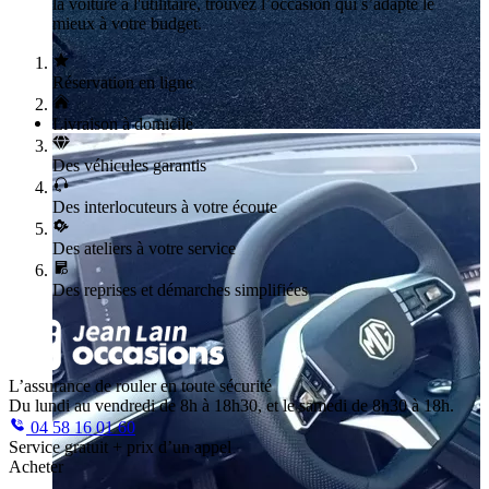
la voiture à l'utilitaire, trouvez l’occasion qui s’adapte le
mieux à votre budget.
Réservation en ligne
Livraison à domicile
Des véhicules garantis
Des interlocuteurs à votre écoute
Des ateliers à votre service
Des reprises et démarches simplifiées
L’assurance de rouler en toute sécurité
Du lundi au vendredi de 8h à 18h30, et le samedi de 8h30 à 18h.
04 58 16 01 60
Service gratuit + prix d’un appel
Acheter