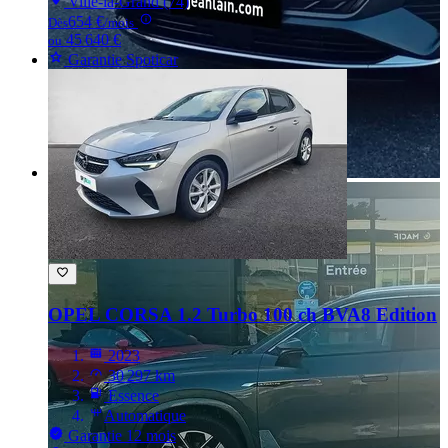
Ville-la-Grand (74)
654 €
Dès
/mois
45 640 €
ou
Garantie Spoticar
OPEL CORSA
1.2 Turbo 100 ch BVA8 Edition
2023
30 297 km
Essence
Automatique
Garantie 12 mois