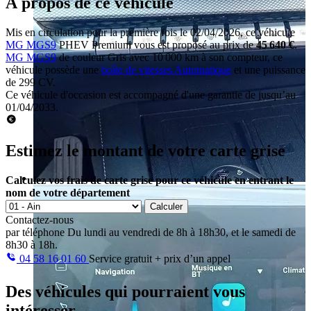
À propos de ce véhicule
Mis en circulation pour la première fois le 02/04/2026, ce véhicule
MG MGS9
PHEV Premium vous est proposé au prix de
45 640 €
.
MG MGS9
de couleur Gris avec 10 000 km à son compteur, ce
véhicule possède une
boîte de vitesses Automatique
et une puissance
de 299 CV.
Ce véhicule d'occasion est accompagné d'une garantie de jusqu’au
01/04/2033.
Estimez le montant de votre carte grise
Calculez vos frais de carte grise pour ce véhicule en entrant le
nom de votre département
Calculer
Contactez-nous
par téléphone
Du lundi au vendredi de 8h à 18h30, et le samedi de
8h30 à 18h.
04 58 16 01 60
Service gratuit + prix d’un appel
Des véhicules
qui pourraient vous
intéresser