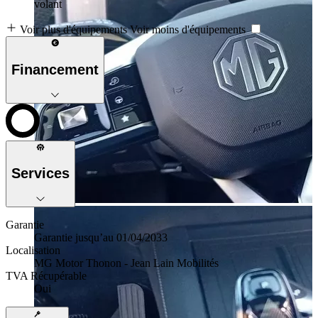
volant
Voir plus d'équipements
Voir moins d'équipements
Financement
Services
Garantie
Garantie jusqu’au 01/04/2033
Localisation
MG Motor Thonon - Jean Lain Mobilités
TVA Récupérable
Oui