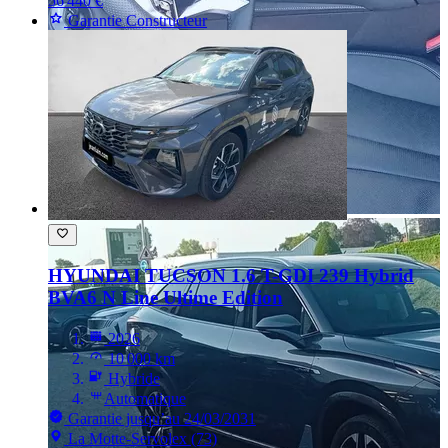
56 440 €
Garantie Constructeur
HYUNDAI TUCSON
1.6 T-GDI 239 Hybrid
BVA6 N Line Ultime Edition
2026
10 000 km
Hybride
Automatique
Garantie jusqu’au 24/03/2031
La Motte-Servolex (73)