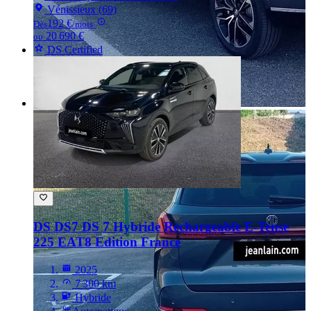
Vénissieux (69)
192 €
Dès
/mois
20 690 €
ou
DS Certified
DS DS7
DS 7 Hybride Rechargeable E-Tense
225 EAT8 Edition France
2025
7 300 km
Hybride