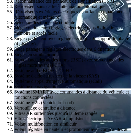
Reconnaissance des panneaux de signalisation (TSR)
Rétroviseur sans cadre à atténuation automatique
Rétroviseurs extérieurs électriques chauffants à rabattement
automatique et mémoire
Sélection des modes de conduite
Siège conducteur à réglages électrique dans 8 directions à
mémoire et accès facile
Siège conducteur avec réglage électrique du support lombaire
(4 niveaux)
Siège passager à réglages électriques dans 6 directions
Sièges en similicuir noir
Surveillance des angles morts (BSD) avec surveillance des
angles morts avant (FCTA)
Système audio BOSE à 12 HP
Système d'aide au respect de la vitesse (SAS)
Système d'appel d'urgence automatique (eCall)
Système de navigation
Système iSMART avec commandes à distance du véhicule et
fonctions connectées
Système V2L (Vehicle to Load)
Verrouillage centralisé à distance
Vitres AR surteintées jusqu'à la 3ème rangée
Vitres électriques AV/AR à impulsion
Volant multifonction en similicuir
Volant réglable en hauteur et profondeur avec commandes au