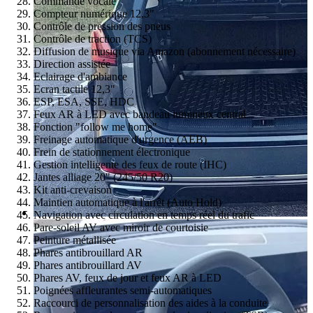
Commande vocale
Compteur numérique 12,3"
Contrôle de pression des pneus
Contrôle de traction (TCS)
Diffusion de musique via Amazon (abonnement nécessaire)
Direction assistée
Eclairage d'ambiance
Ecran tactile 12,3"
ESP, ESA, SSE, HDC
Feux AR à LED avec bandeau lumineux central
Fonction "follow me home"
Freinage automatique d'urgence (AEB)
Frein de stationnement électronique
Gestion intelligente des feux de route (IHC)
Jantes alliage 20" (245/50 R20)
Kit anti-crevaison
Maintien automatique à l'arrêt (Auto Hold)
Navigation avec circulation en temps réel du trafic
Pare-soleil AV avec miroir de courtoisie
Peinture métallisée
Phares antibrouillard AR
Phares antibrouillard AV
Phares AV, feux de jour et feux AR à LED
Poignées affleurantes semi-automatiques
Raccourci de personnalisation des aides à la conduite