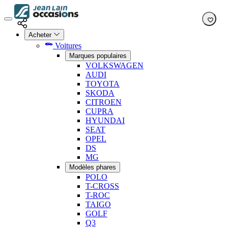
Acheter
Voitures
Marques populaires
VOLKSWAGEN
AUDI
TOYOTA
SKODA
CITROEN
CUPRA
HYUNDAI
SEAT
OPEL
DS
MG
Modèles phares
POLO
T-CROSS
T-ROC
TAIGO
GOLF
Q3