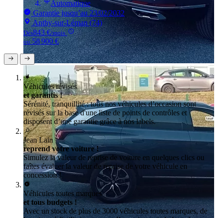
Automatique
Garantie jusqu’au 23/02/2032
Anthy-sur-Léman (74)
843 €
Dès
/mois
58 900 €
ou
Véhicules révisés
et garantis !
Sérénité, tranquillité : tous nos véhicules d’occasion sont
révisés sur la base d'une liste de points de contrôles et
disposent d’une garantie grâce à nos labels.
Jean Lain
reprend votre voiture !
Simulez la valeur de reprise de voiture en quelques clics ou
faîtes évaluer la valeur de reprise de votre véhicule en
concession !
Véhicules toutes marques
et tous budgets !
Avec un stock de plus de 3000 véhicules toutes marques, de