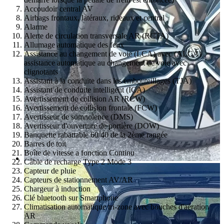
Accoudoir central AV
Airbags frontaux, latéraux, rideaux et central
Alarme
Alerte de circulation transversale AR (RCTA)
Allumage automatique des feux
Assistance au changement de voie (LCA) avec (ALCA)
assistance automatique au changement de voie avec
clignotants
Assistant à la conduite dans les embouteillages (TJA)
Assistant de conduite intelligent (ICA)
Avertissement de collision AR (RCW)
Avertissement de collision frontale (FCW)
Avertisseur de somnolence (DMS)
Avertisseur d'ouverture de portière (DOW)
Banquette rabattable 60/40 de la 2ème rangée
Barres de toit
Boîte de vitesse a fonction Continu
Câble de recharge Type 2 Mode 3
Capteur de pluie
Capteurs de stationnement AV/AR
Chargeur à induction
Clé bluetooth sur Smartphone
Climatisation automatique tri-zone avec bouches d'aération
AR