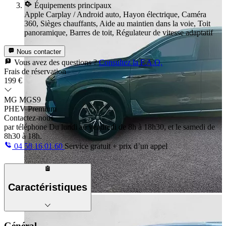
Équipements principaux
Apple Carplay / Android auto, Hayon électrique, Caméra
360, Sièges chauffants, Aide au maintien dans la voie, Toit
panoramique, Barres de toit, Régulateur de vitesse adaptatif
Nous contacter
Vous avez des questions ?
Consultez la F.A.Q.
Frais de réservation
199 €
MG MGS9
PHEV Premium
Contactez-nous
par téléphone
Du lundi au vendredi de 8h à 18h30, et le samedi de
8h30 à 18h.
04 58 16 01 60
Service gratuit + prix d’un appel
Caractéristiques
Général