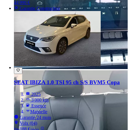
44 990 €
Garantie Constructeur
SEAT IBIZA
1.0 TSI 95 ch S/S BVM5 Copa
2025
3 000 km
Essence
Manuelle
Garantie 24 mois
Volx (04)
188 €
Dès
/mois