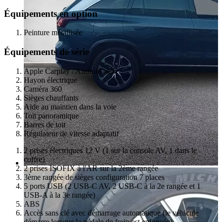
Équipements en option
Peinture métallisée
Équipements de série
Apple Carplay / Android auto
Hayon électrique
Caméra 360
Sièges chauffants
Aide au maintien dans la voie
Toit panoramique
Barres de toit
Régulateur de vitesse adaptatif
2 prises électriques 12 V (1 sur la console AV, 1 dans le
coffre)
2 prises ISOFIX à l'AR sur la 2ème rangée
3ème rangée de sièges configuration 7 places
5 ports USB (2 USB-C AV, 2 USB-C à la 2e rangée et 1
USB-A à la 3e rangée)
ABS
Accès sans clé avec démarrage automatique (le véhicule
démarre lorsque la pédale de frein est enfoncée)