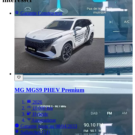
Garantie Constructeur
MG MGS9
PHEV Premium
2026
10 000 km
Hybride
Automatique
Garantie jusqu’au 08/04/2033
Sallanches (74)