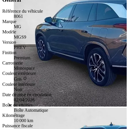
Référence du véhicule
8061
Marque
MG
Modèle
MGS9
Version
PHEV
Finition
Premium
Carrosserie
Monospace
Couleur extérieure
Gris
Couleur intérieure
Noir
Date de mise en circulation
02/04/2026
Boîte de vitesses
Boîte Automatique
Kilométrage
10 000 km
Puissance fiscale