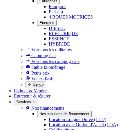
Catégories
Fourgons
Pick-up
4 ROUES MOTRICES
Energies
DIESEL
ELECTRIQUE
ESSENCE
HYBRIDE
Voir tous les utilitaires
Camping Car
Voir tous les camping-cars
Faible kilométrage
Petits prix
Ventes flash
Retour
Estimer & Vendre
Entretenir & réparer
Services
Nos financements
Nos solutions de financement
Location Longue Durée (LLD)
Location avec Option d'Achat (LOA)
Crédit voiture