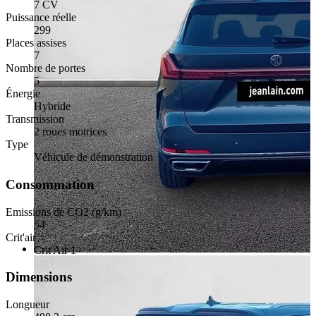
7 CV
Puissance réelle
299
Places assises
7
Nombre de portes
5
Énergie
Hybride
Transmission
2 roues motrices
Type
Véhicule de démonstration
Consommation
Emissions de CO2 (g/km)
54
Crit'air
Crit'Air 1
Dimensions
Longueur