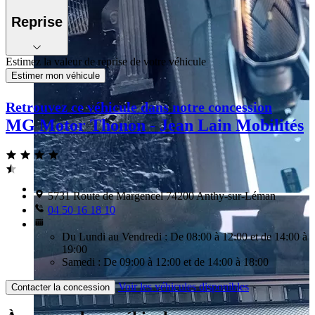
Reprise
Estimez la valeur de reprise de votre véhicule
Estimer mon véhicule
Retrouvez ce véhicule dans notre concession
MG Motor Thonon - Jean Lain Mobilités
5731 Route de Margencel 74200 Anthy-sur-Léman
04 50 16 18 10
Du Lundi au Vendredi : De 08:00 à 12:00 et de 14:00 à
19:00
Samedi : De 09:00 à 12:00 et de 14:00 à 18:00
Voir les véhicules disponibles
Contacter la concession