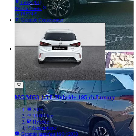
Cessy (01)
176 €
Dès
/mois
16 974 €
ou
Garantie Constructeur
MG MG3
1.5 L Hybrid+ 195 ch Luxury
2026
15 000 km
Hybride
Automatique
Garantie jusqu’au 16/04/2033