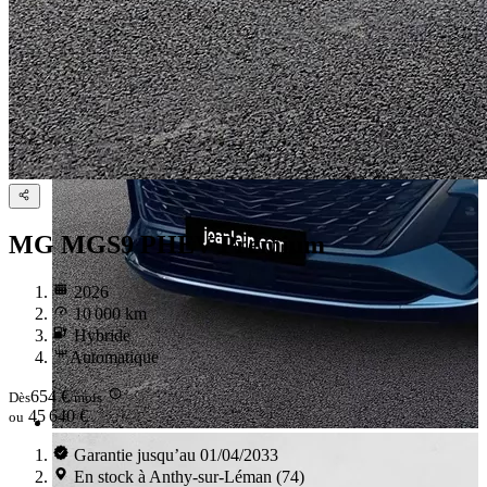
MG MGS9
PHEV Premium
2026
10 000 km
Hybride
Automatique
654 €
Dès
/mois
45 640 €
ou
Garantie jusqu’au 01/04/2033
En stock à Anthy-sur-Léman (74)