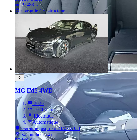
19 483 €
ou
Garantie Constructeur
MG IM5
4WD
2026
10 000 km
Électrique
Automatique
Garantie jusqu’au 21/07/2033
Sallanches (74)