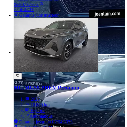
807 €
Dès
/mois
56 440 €
ou
Garantie Constructeur
MG MGS9
PHEV Premium
2026
10 000 km
Hybride
Automatique
Garantie jusqu’au 07/04/2033