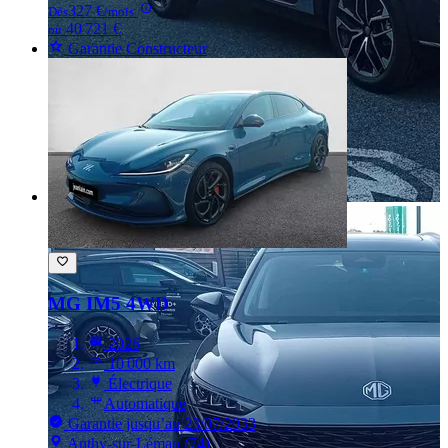
327 €
Dès
/mois
40 721 €
ou
Garantie Constructeur
MG IM5
4WD
2026
10 000 km
Électrique
Automatique
Garantie jusqu’au 23/07/2033
Anthy-sur-Léman (74)