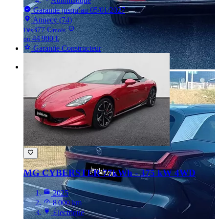
Automatique
Garantie jusqu’au 05/01/2027
Annecy (74)
377 €
Dès
/mois
44 900 €
ou
Garantie Constructeur
MG CYBERSTER
77kWh - 375 kW 4WD
2025
8 000 km
Électrique