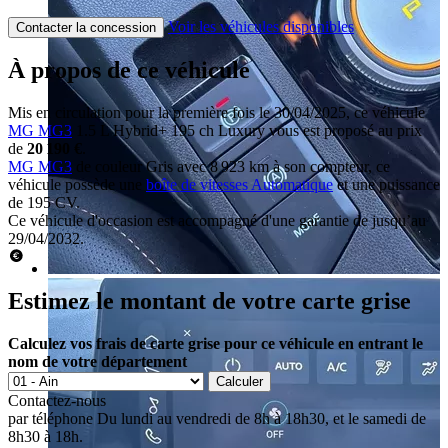
Voir les véhicules disponibles
Contacter la concession
À propos de ce véhicule
Mis en circulation pour la première fois le 30/04/2025, ce véhicule
MG MG3
1.5 L Hybrid+ 195 ch Luxury vous est proposé au prix
de
20 190 €
.
MG MG3
de couleur Gris avec 8 923 km à son compteur, ce
véhicule possède une
boîte de vitesses Automatique
et une puissance
de 195 CV.
Ce véhicule d'occasion est accompagné d'une garantie de jusqu’au
29/04/2032.
Estimez le montant de votre carte grise
Calculez vos frais de carte grise pour ce véhicule en entrant le
nom de votre département
Calculer
Contactez-nous
par téléphone
Du lundi au vendredi de 8h à 18h30, et le samedi de
8h30 à 18h.