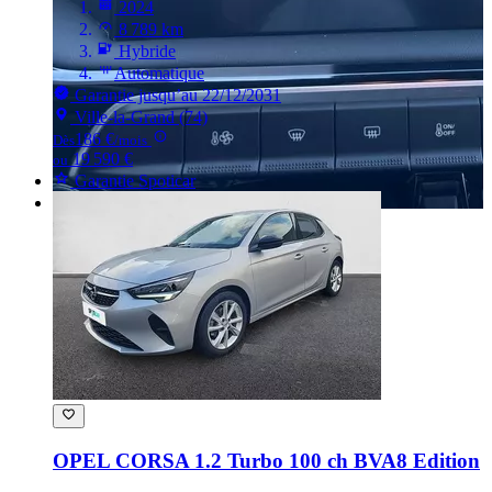
2024
8 789 km
Hybride
Automatique
Garantie jusqu’au 22/12/2031
Ville-la-Grand (74)
186 €
Dès
/mois
19 590 €
ou
Garantie Spoticar
OPEL CORSA
1.2 Turbo 100 ch BVA8 Edition