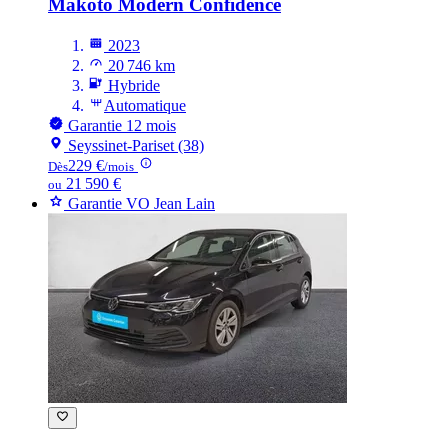
Makoto Modern Confidence
2023
20 746 km
Hybride
Automatique
Garantie 12 mois
Seyssinet-Pariset (38)
229 €
Dès
/mois
21 590 €
ou
Garantie VO Jean Lain