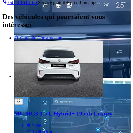
04 58 16 01 60
Service gratuit + prix d’un appel
Des véhicules
qui pourraient vous
intéresser
Garantie Constructeur
MG MG3
1.5 L Hybrid+ 195 ch Luxury
2026
15 000 km