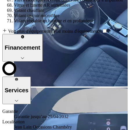
Vitres et lunette AR surteintées
Volant chauffant
Volant en cuir microfibre
Volant réglable en hauteur et en profondeur
Voir plus d'équipements
Voir moins d'équipements
Financement
Services
Garantie
Garantie jusqu’au 29/04/2032
Localisation
Jean Lain Occasions Chambéry