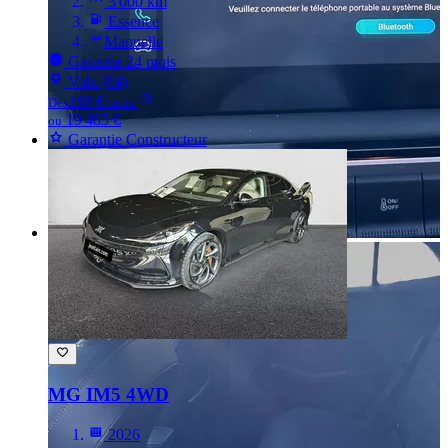
3 000 km
Essence
Manuelle
Garantie 24 mois
Volx (04)
188 €
Dès
/mois
19 483 €
ou
Garantie Constructeur
MG IM5
4WD
2026