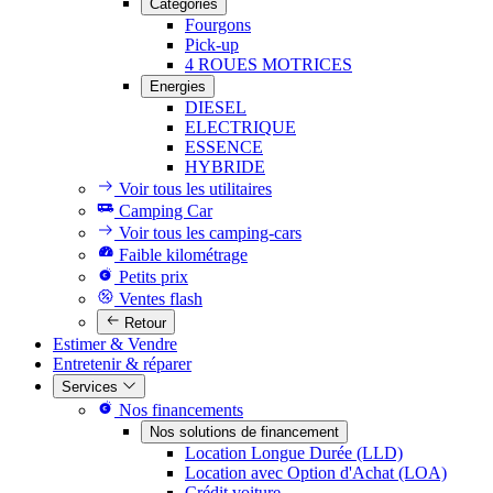
Catégories
Fourgons
Pick-up
4 ROUES MOTRICES
Energies
DIESEL
ELECTRIQUE
ESSENCE
HYBRIDE
Voir tous les utilitaires
Camping Car
Voir tous les camping-cars
Faible kilométrage
Petits prix
Ventes flash
Retour
Estimer & Vendre
Entretenir & réparer
Services
Nos financements
Nos solutions de financement
Location Longue Durée (LLD)
Location avec Option d'Achat (LOA)
Crédit voiture