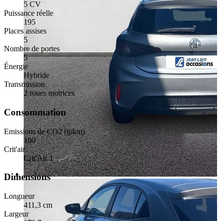
5 CV
Puissance réelle
195
Places assises
5
Nombre de portes
5
Énergie
Hybride
Transmission
2 roues motrices
Consommation
Emissions de CO2 (g/km)
100
Crit'air
Crit'Air 1
Dimensions
Longueur
411,3 cm
Largeur