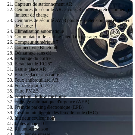
Capteurs de stationnement AR
Ceintures de sécurité AR: 2 côtés 3 points + prétensionneur et
limiteur de charge
Ceintures de sécurité AV: 3 points + prétensionneur et limiteur
de charge
Climatisation automatique
Commutateur de l'airbag latéral du passager AV
Compteur numérique 7"
Connectivité Bluetooth
Démarrage sans clé
Eclairage du coffre
Ecran tactile 10,25"
Essuie-glace AR
Essuie-glace sans cadre
Feux antibrouillard AR
Feux de jour à LED
Filtre PM2.5
Fonction "follow me home"
Freinage automatique d'urgence (AEB)
Frein de parking électronique (EPB)
Gestion intelligente des feux de route (IHC)
Intérieur couleur noir
Jantes alliage 16"
Kit anti-crevaison
Limiteur de vitesse