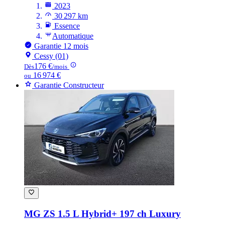
2023
30 297 km
Essence
Automatique
Garantie 12 mois
Cessy (01)
176 €
Dès
/mois
16 974 €
ou
Garantie Constructeur
MG ZS
1.5 L Hybrid+ 197 ch Luxury