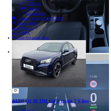
7 300 km
Hybride
Automatique
Garantie jusqu’au 05/01/2027
Annecy (74)
377 €
Dès
/mois
44 900 €
ou
Audi Occasion :Plus
AUDI Q2
30 TDI 116 S tronic 7 S line