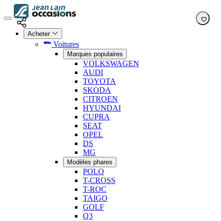
Acheter
Voitures
Marques populaires
VOLKSWAGEN
AUDI
TOYOTA
SKODA
CITROEN
HYUNDAI
CUPRA
SEAT
OPEL
DS
MG
Modèles phares
POLO
T-CROSS
T-ROC
TAIGO
GOLF
Q3