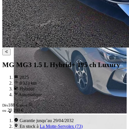
MG MG3
1.5 L Hybrid+ 195 ch Luxury
2025
8 923 km
Hybride
Automatique
188 €
Dès
/mois
20 190 €
ou
Garantie jusqu’au 29/04/2032
En stock à
La Motte-Servolex (73)