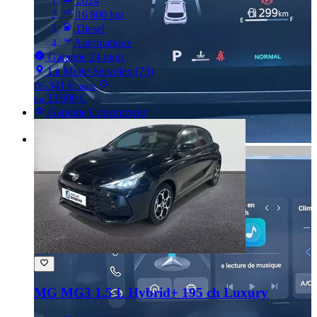
2024
16 800 km
Diesel
Automatique
Garantie 24 mois
La Motte-Servolex (73)
341 €
Dès
/mois
33 690 €
ou
Garantie Constructeur
MG MG3
1.5 L Hybrid+ 195 ch Luxury