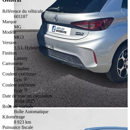
Référence du véhicule
601187
Marque
MG
Modèle
MG3
Version
1.5 L Hybrid+ 195 ch
Finition
Luxury
Carrosserie
Citadine
Couleur extérieure
Gris
Couleur intérieure
Noir
Date de mise en circulation
30/04/2025
Boîte de vitesses
Boîte Automatique
Kilométrage
8 923 km
Puissance fiscale