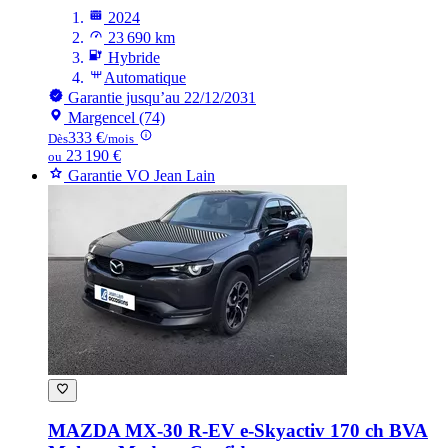
2024
23 690 km
Hybride
Automatique
Garantie jusqu’au 22/12/2031
Margencel (74)
333 €
Dès
/mois
23 190 €
ou
Garantie VO Jean Lain
MAZDA MX-30
R-EV e-Skyactiv 170 ch BVA