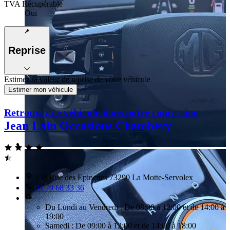
TVA Récupérable
Oui
Reprise
Estimez la valeur de reprise de votre véhicule
Estimer mon véhicule
Retrouvez ce véhicule dans notre concession
Jean Lain Occasions Chambéry
158 Rue des Epinettes 73290 La Motte-Servolex
04 79 68 33 36
Du Lundi au Vendredi : De 08:00 à 12:00 et de 14:00 à
19:00
Samedi : De 09:00 à 12:00 et de 14:00 à 18:00