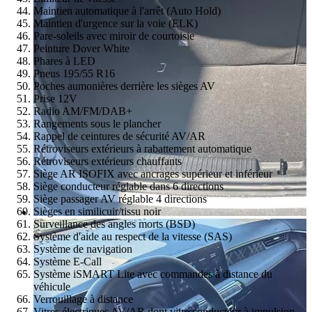
Maintien automatique à l'arrêt (Auto Hold)
Maintien d'urgence sur la voie (ELK)
Pare-soleils avec miroir de courtoisie
Peinture Dover White
Phares à LED
Pneus 195/55 R16
Poches aumonières derrière les sièges AV
Prise 12V
Radio AM/FM/DAB+
Rangements sous le plancher
Rappel de ceintures de sécurité AV/AR
Rétroviseurs extérieurs à rabattement automatique
Rétroviseurs extérieurs chauffants
Siège AR ISOFIX avec ancrages supérieur et inférieur
Siège conducteur réglable dans 6 directions
Siège passager AV réglable 4 directions
Sièges en similicuir/tissu noir
Surveillance des angles morts (BSD)
Système d'aide au respect de la vitesse (SAS)
Système de navigation
Système E-Call
Système iSMART Lite avec commandes à distance du
véhicule
Verrouillage à distance
Vitres électriques AV/AR dont vitre conducteur à impulsion