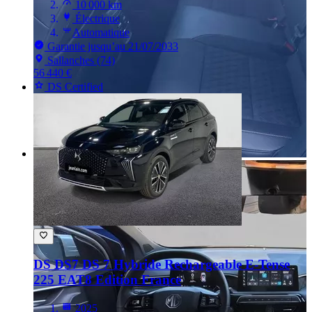
10 000 km
Électrique
Automatique
Garantie jusqu’au 21/07/2033
Sallanches (74)
56 440 €
DS Certified
DS DS7
DS 7 Hybride Rechargeable E-Tense
225 EAT8 Edition France
2025