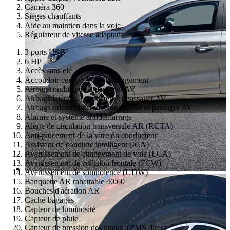
Caméra 360
Sièges chauffants
Aide au maintien dans la voie
Régulateur de vitesse adaptatif
3 ports USB
6 HP
Accès sans clé
Accoudoir central AV avec rangement
Airbag conducteur et passager AV
Airbags latéraux conducteur et passager AV
Airbags rideaux latéraux conducteur et passager AV
Alarme et système antidémarrage
Alerte de circulation transversale AR (RCTA)
Anti-pincement de la vitre du conducteur
Assistant de conduite intelligent (ICA)
Avertissement de changement de voie (LCA)
Avertissement de collision frontale (FCW)
Avertissement de somnolence (UDW)
Banquette AR rabattable 40:60
Bouches d'aération AR
Cache-bagages
Capteur de luminosité
Capteur de pluie
Capteur de pression des pneus TPMS direct