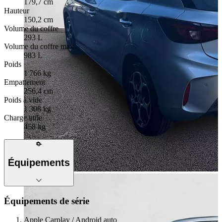
179,7 cm
Hauteur
150,2 cm
Volume du coffre
293 L
Volume du coffre max
983 L
Poids
1 766 kg
Empattement
256,4 cm
Poids à vide
1 308 kg
Charge utile
458 kg
Équipements
Équipements de série
Apple Carplay / Android auto