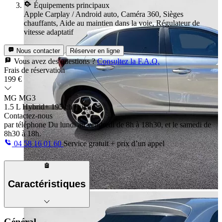
Équipements principaux
Apple Carplay / Android auto, Caméra 360, Sièges
chauffants, Aide au maintien dans la voie, Régulateur de
vitesse adaptatif
Nous contacter
Réserver en ligne
Vous avez des questions ?
Consultez la F.A.Q.
Frais de réservation
199 €
MG MG3
1.5 L Hybrid+ 195 ch Luxury
Contactez-nous
par téléphone
Du lundi au vendredi de 8h à 18h30, et le samedi de
8h30 à 18h.
04 58 16 01 60
Service gratuit + prix d’un appel
Caractéristiques
Général