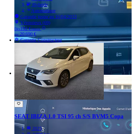
Hybride
Automatique
Garantie jusqu’au 16/04/2033
Vénissieux (69)
192 €
Dès
/mois
20 690 €
ou
Garantie Constructeur
SEAT IBIZA
1.0 TSI 95 ch S/S BVM5 Copa
2025