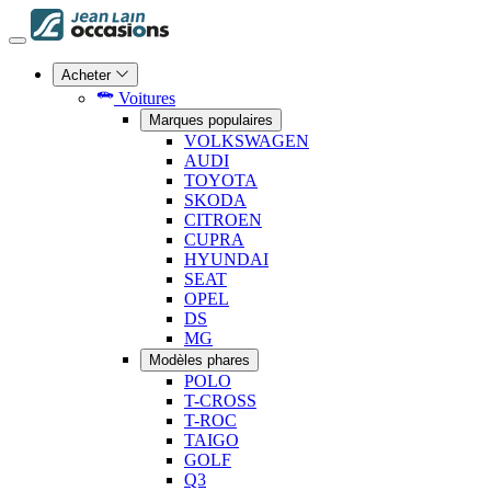
Acheter
Voitures
Marques populaires
VOLKSWAGEN
AUDI
TOYOTA
SKODA
CITROEN
CUPRA
HYUNDAI
SEAT
OPEL
DS
MG
Modèles phares
POLO
T-CROSS
T-ROC
TAIGO
GOLF
Q3