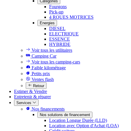
Catégories
Fourgons
Pick-up
4 ROUES MOTRICES
Energies
DIESEL
ELECTRIQUE
ESSENCE
HYBRIDE
Voir tous les utilitaires
Camping Car
Voir tous les camping-cars
Faible kilométrage
Petits prix
Ventes flash
Retour
Estimer & Vendre
Entretenir & réparer
Services
Nos financements
Nos solutions de financement
Location Longue Durée (LLD)
Location avec Option d'Achat (LOA)
Crédit voiture