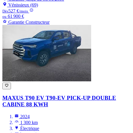
Vénissieux (69)
527 €
Dès
/mois
61 900 €
ou
Garantie Constructeur
MAXUS T90 EV
T90-EV PICK-UP DOUBLE
CABINE 88 KWH
2024
1 300 km
Électrique