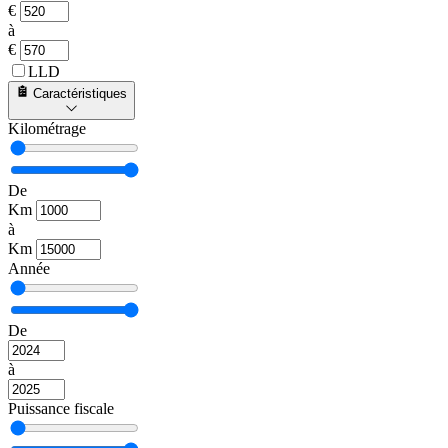
€
à
€
LLD
Caractéristiques
Kilométrage
De
Km
à
Km
Année
De
à
Puissance fiscale