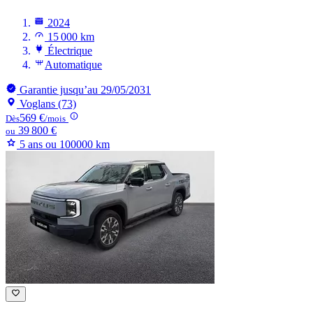
2024
15 000 km
Électrique
Automatique
Garantie jusqu’au 29/05/2031
Voglans (73)
569 €
Dès
/mois
39 800 €
ou
5 ans ou 100000 km