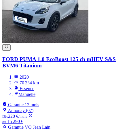
FORD PUMA
1.0 EcoBoost 125 ch mHEV S&S
BVM6 Titanium
2020
70 234 km
Essence
Manuelle
Garantie 12 mois
Annonay (07)
220 €
Dès
/mois
15 290 €
ou
Garantie VO Jean Lain