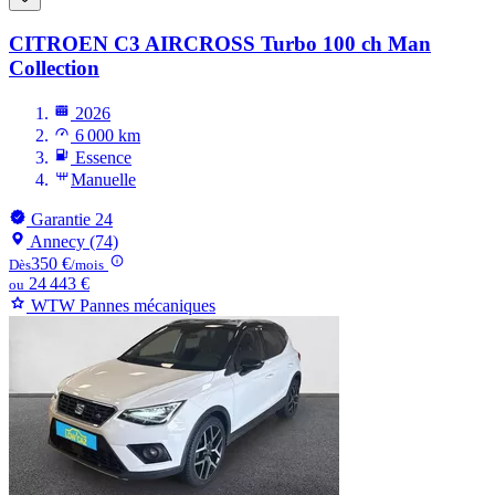
CITROEN C3 AIRCROSS
Turbo 100 ch Man
Collection
2026
6 000 km
Essence
Manuelle
Garantie 24
Annecy (74)
350 €
Dès
/mois
24 443 €
ou
WTW Pannes mécaniques