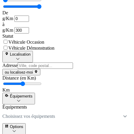
De
g/Km
à
g/Km
Statut
Véhicule Occasion
Véhicule Démonstration
Localisation
Adresse
ou localisez-moi
Distance (en Km)
Km
Équipements
Équipements
Choisissez vos équipements
Options