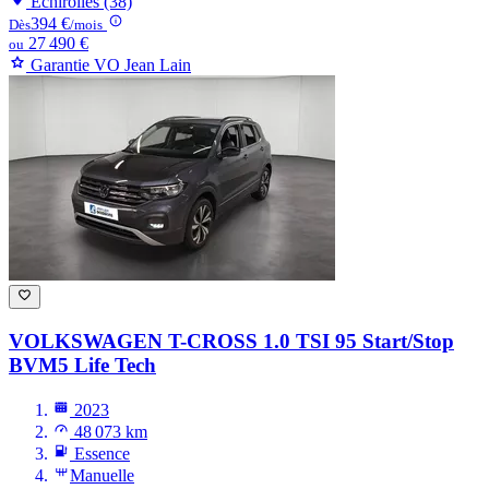
Échirolles (38)
394 €
Dès
/mois
27 490 €
ou
Garantie VO Jean Lain
VOLKSWAGEN T-CROSS
1.0 TSI 95 Start/Stop
BVM5 Life Tech
2023
48 073 km
Essence
Manuelle