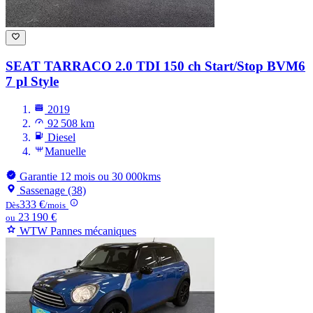
SEAT TARRACO
2.0 TDI 150 ch Start/Stop BVM6
7 pl Style
2019
92 508 km
Diesel
Manuelle
Garantie 12 mois ou 30 000kms
Sassenage (38)
333 €
Dès
/mois
23 190 €
ou
WTW Pannes mécaniques