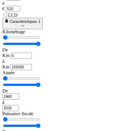
à
€
LLD
Caractéristiques
1
Kilométrage
De
Km
à
Km
Année
De
à
Puissance fiscale