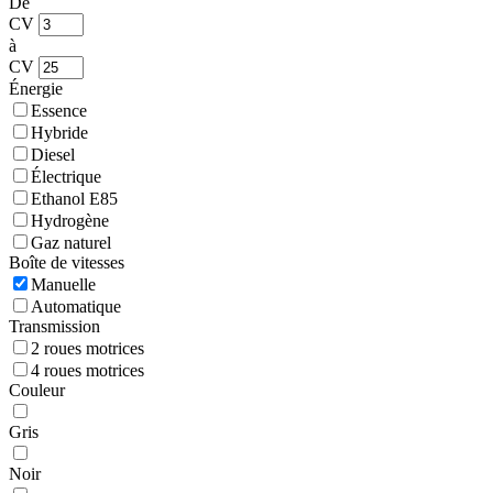
De
CV
à
CV
Énergie
Essence
Hybride
Diesel
Électrique
Ethanol E85
Hydrogène
Gaz naturel
Boîte de vitesses
Manuelle
Automatique
Transmission
2 roues motrices
4 roues motrices
Couleur
Gris
Noir