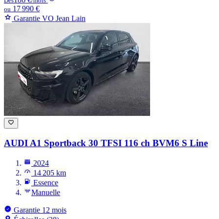
Dès
/mois
17 990 €
ou
Garantie VO Jean Lain
AUDI A1
Sportback 30 TFSI 116 ch BVM6 S Line
2024
14 205 km
Essence
Manuelle
Garantie 12 mois