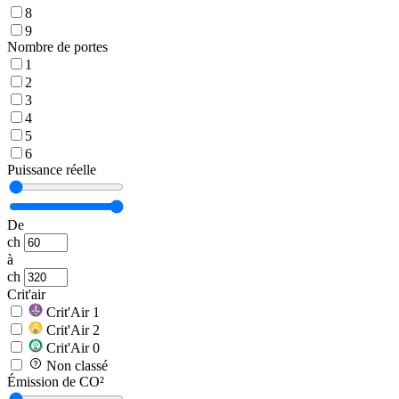
8
9
Nombre de portes
1
2
3
4
5
6
Puissance réelle
De
ch
à
ch
Crit'air
Crit'Air 1
Crit'Air 2
Crit'Air 0
Non classé
Émission de CO²