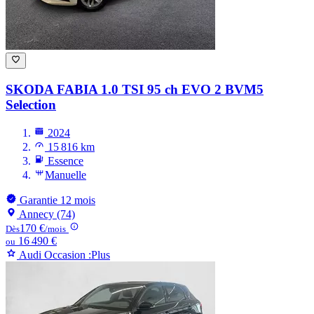
SKODA FABIA
1.0 TSI 95 ch EVO 2 BVM5
Selection
2024
15 816 km
Essence
Manuelle
Garantie 12 mois
Annecy (74)
170 €
Dès
/mois
16 490 €
ou
Audi Occasion :Plus