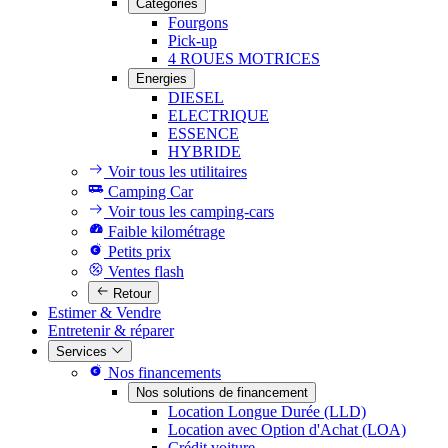
Catégories
Fourgons
Pick-up
4 ROUES MOTRICES
Energies
DIESEL
ELECTRIQUE
ESSENCE
HYBRIDE
Voir tous les utilitaires
Camping Car
Voir tous les camping-cars
Faible kilométrage
Petits prix
Ventes flash
Retour
Estimer & Vendre
Entretenir & réparer
Services
Nos financements
Nos solutions de financement
Location Longue Durée (LLD)
Location avec Option d'Achat (LOA)
Crédit voiture