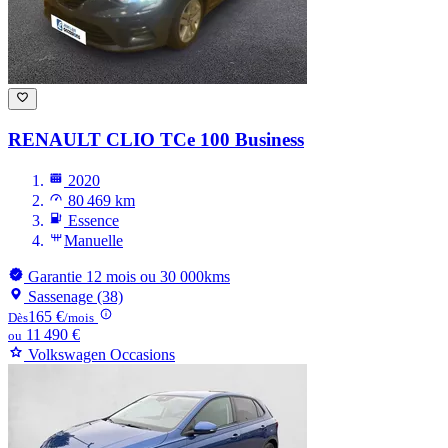
RENAULT CLIO
TCe 100 Business
2020
80 469 km
Essence
Manuelle
Garantie 12 mois ou 30 000kms
Sassenage (38)
165 €
Dès
/mois
11 490 €
ou
Volkswagen Occasions