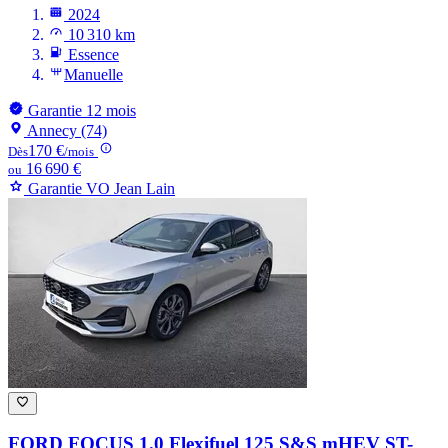
2024
10 310 km
Essence
Manuelle
Garantie 12 mois
Annecy (74)
170 €
Dès
/mois
16 690 €
ou
Garantie VO Jean Lain
FORD FOCUS
1.0 Flexifuel 125 S&S mHEV ST-