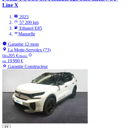
Line X
2023
57 209 km
Ethanol E85
Manuelle
Garantie 12 mois
La Motte-Servolex (73)
205 €
Dès
/mois
19 990 €
ou
Garantie Constructeur