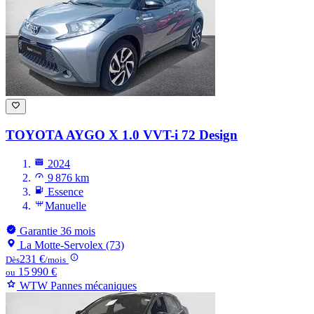
TOYOTA AYGO
X 1.0 VVT-i 72 Design
2024
9 876 km
Essence
Manuelle
Garantie 36 mois
La Motte-Servolex (73)
231 €
Dès
/mois
15 990 €
ou
WTW Pannes mécaniques