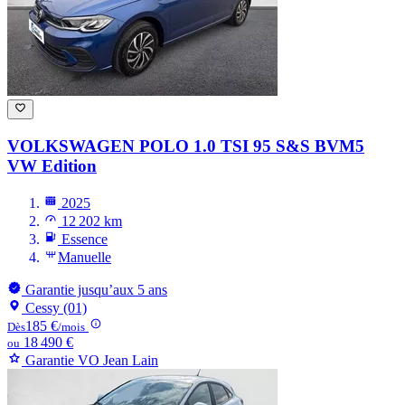
VOLKSWAGEN POLO
1.0 TSI 95 S&S BVM5
VW Edition
2025
12 202 km
Essence
Manuelle
Garantie jusqu’aux 5 ans
Cessy (01)
185 €
Dès
/mois
18 490 €
ou
Garantie VO Jean Lain