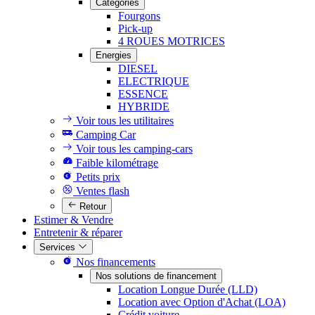
Catégories
Fourgons
Pick-up
4 ROUES MOTRICES
Energies
DIESEL
ELECTRIQUE
ESSENCE
HYBRIDE
Voir tous les utilitaires
Camping Car
Voir tous les camping-cars
Faible kilométrage
Petits prix
Ventes flash
Retour
Estimer & Vendre
Entretenir & réparer
Services
Nos financements
Nos solutions de financement
Location Longue Durée (LLD)
Location avec Option d'Achat (LOA)
Crédit voiture