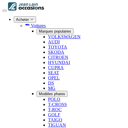
Acheter
Voitures
Marques populaires
VOLKSWAGEN
AUDI
TOYOTA
SKODA
CITROEN
HYUNDAI
CUPRA
SEAT
OPEL
DS
MG
Modèles phares
POLO
T-CROSS
T-ROC
GOLF
TAIGO
TIGUAN