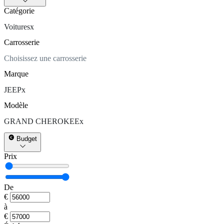
Catégorie
Voitures
x
Carrosserie
Choisissez une carrosserie
Marque
JEEP
x
Modèle
GRAND CHEROKEE
x
Budget
Prix
De
€
à
€