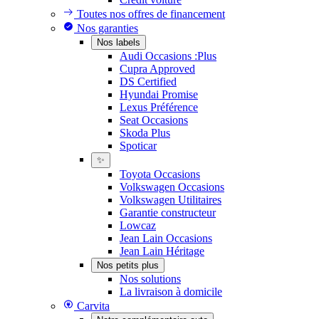
Toutes nos offres de financement
Nos garanties
Nos labels
Audi Occasions :Plus
Cupra Approved
DS Certified
Hyundai Promise
Lexus Préférence
Seat Occasions
Skoda Plus
Spoticar
✨
Toyota Occasions
Volkswagen Occasions
Volkswagen Utilitaires
Garantie constructeur
Lowcaz
Jean Lain Occasions
Jean Lain Héritage
Nos petits plus
Nos solutions
La livraison à domicile
Carvita