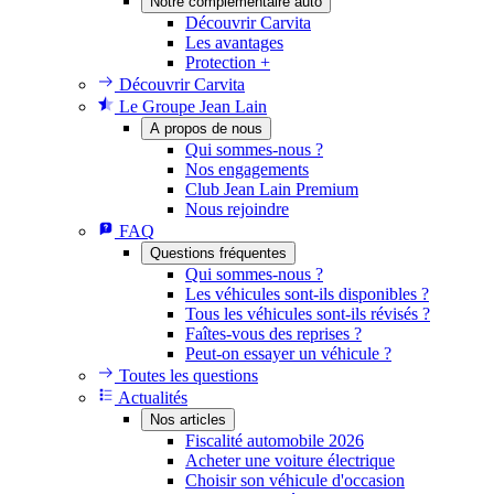
Notre complémentaire auto
Découvrir Carvita
Les avantages
Protection +
Découvrir Carvita
Le Groupe Jean Lain
A propos de nous
Qui sommes-nous ?
Nos engagements
Club Jean Lain Premium
Nous rejoindre
FAQ
Questions fréquentes
Qui sommes-nous ?
Les véhicules sont-ils disponibles ?
Tous les véhicules sont-ils révisés ?
Faîtes-vous des reprises ?
Peut-on essayer un véhicule ?
Toutes les questions
Actualités
Nos articles
Fiscalité automobile 2026
Acheter une voiture électrique
Choisir son véhicule d'occasion