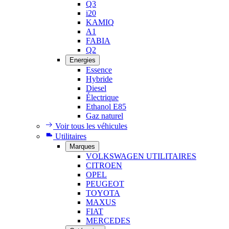
Q3
i20
KAMIQ
A1
FABIA
Q2
Energies
Essence
Hybride
Diesel
Électrique
Ethanol E85
Gaz naturel
Voir tous les véhicules
Utilitaires
Marques
VOLKSWAGEN UTILITAIRES
CITROEN
OPEL
PEUGEOT
TOYOTA
MAXUS
FIAT
MERCEDES