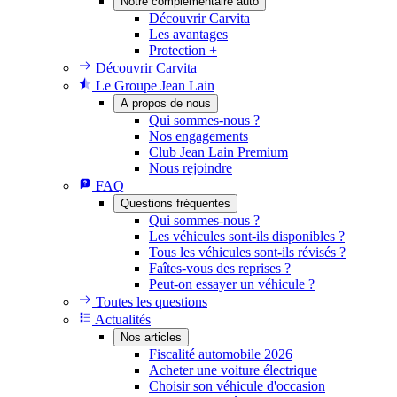
Notre complémentaire auto
Découvrir Carvita
Les avantages
Protection +
Découvrir Carvita
Le Groupe Jean Lain
A propos de nous
Qui sommes-nous ?
Nos engagements
Club Jean Lain Premium
Nous rejoindre
FAQ
Questions fréquentes
Qui sommes-nous ?
Les véhicules sont-ils disponibles ?
Tous les véhicules sont-ils révisés ?
Faîtes-vous des reprises ?
Peut-on essayer un véhicule ?
Toutes les questions
Actualités
Nos articles
Fiscalité automobile 2026
Acheter une voiture électrique
Choisir son véhicule d'occasion