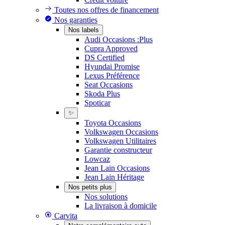
Toutes nos offres de financement
Nos garanties
Nos labels
Audi Occasions :Plus
Cupra Approved
DS Certified
Hyundai Promise
Lexus Préférence
Seat Occasions
Skoda Plus
Spoticar
✨
Toyota Occasions
Volkswagen Occasions
Volkswagen Utilitaires
Garantie constructeur
Lowcaz
Jean Lain Occasions
Jean Lain Héritage
Nos petits plus
Nos solutions
La livraison à domicile
Carvita