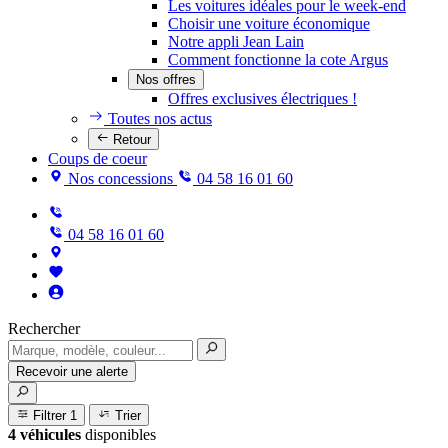
Les voitures idéales pour le week-end
Choisir une voiture économique
Notre appli Jean Lain
Comment fonctionne la cote Argus
Nos offres
Offres exclusives électriques !
Toutes nos actus
Retour
Coups de coeur
Nos concessions
04 58 16 01 60
04 58 16 01 60
Rechercher
Recevoir une alerte
Filtrer
1
Trier
4 véhicules
disponibles