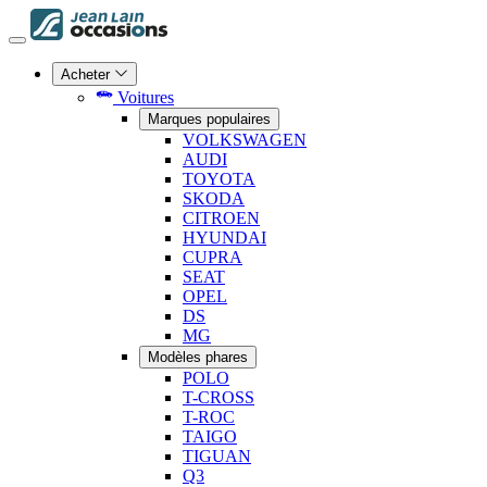
Acheter
Voitures
Marques populaires
VOLKSWAGEN
AUDI
TOYOTA
SKODA
CITROEN
HYUNDAI
CUPRA
SEAT
OPEL
DS
MG
Modèles phares
POLO
T-CROSS
T-ROC
TAIGO
TIGUAN
Q3