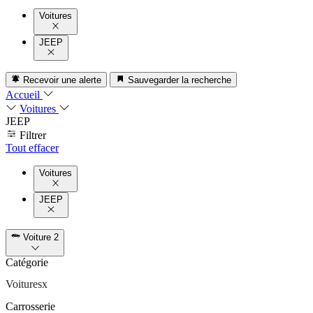
Voitures
JEEP
Recevoir une alerte
Sauvegarder la recherche
Accueil
Voitures
JEEP
Filtrer
Tout effacer
Voitures
JEEP
Voiture
2
Catégorie
Voitures
x
Carrosserie