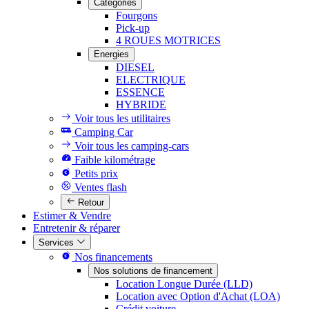
Catégories
Fourgons
Pick-up
4 ROUES MOTRICES
Energies
DIESEL
ELECTRIQUE
ESSENCE
HYBRIDE
Voir tous les utilitaires
Camping Car
Voir tous les camping-cars
Faible kilométrage
Petits prix
Ventes flash
Retour
Estimer & Vendre
Entretenir & réparer
Services
Nos financements
Nos solutions de financement
Location Longue Durée (LLD)
Location avec Option d'Achat (LOA)
Crédit voiture