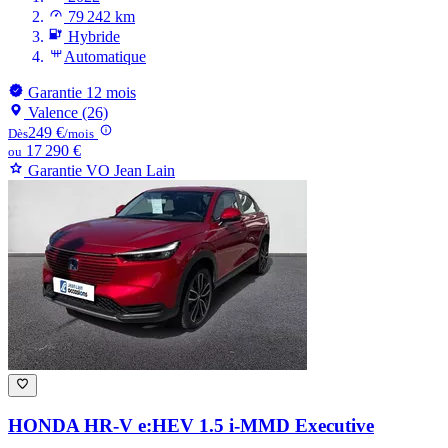
79 242 km
Hybride
Automatique
Garantie 12 mois
Valence (26)
249 €
Dès
/mois
17 290 €
ou
Garantie VO Jean Lain
HONDA HR-V
e:HEV 1.5 i-MMD Executive