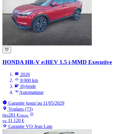
HONDA HR-V
e:HEV 1.5 i-MMD Executive
2026
8 000 km
Hybride
Automatique
Garantie jusqu’au 11/05/2029
Voglans (73)
281 €
Dès
/mois
31 120 €
ou
Garantie VO Jean Lain