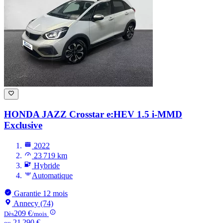
HONDA JAZZ
Crosstar e:HEV 1.5 i-MMD
Exclusive
2022
23 719 km
Hybride
Automatique
Garantie 12 mois
Annecy (74)
209 €
Dès
/mois
21 290 €
ou