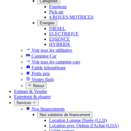
Catégories
Fourgons
Pick-up
4 ROUES MOTRICES
Energies
DIESEL
ELECTRIQUE
ESSENCE
HYBRIDE
Voir tous les utilitaires
Camping Car
Voir tous les camping-cars
Faible kilométrage
Petits prix
Ventes flash
Retour
Estimer & Vendre
Entretenir & réparer
Services
Nos financements
Nos solutions de financement
Location Longue Durée (LLD)
Location avec Option d'Achat (LOA)
Crédit voiture