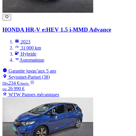
HONDA HR-V
e:HEV 1.5 i-MMD Advance
2023
31 000 km
Hybride
Automatique
Garantie jusqu’aux 5 ans
Seyssinet-Pariset (38)
234 €
Dès
/mois
26 990 €
ou
WTW Pannes mécaniques