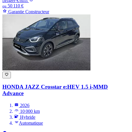
489 €
Dès
/mois
50 110 €
ou
Garantie Constructeur
HONDA JAZZ
Crosstar e:HEV 1.5 i-MMD
Advance
2026
10 000 km
Hybride
Automatique