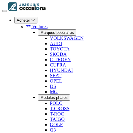
Acheter
Voitures
Marques populaires
VOLKSWAGEN
AUDI
TOYOTA
SKODA
CITROEN
CUPRA
HYUNDAI
SEAT
OPEL
DS
MG
Modèles phares
POLO
T-CROSS
T-ROC
TAIGO
GOLF
Q3