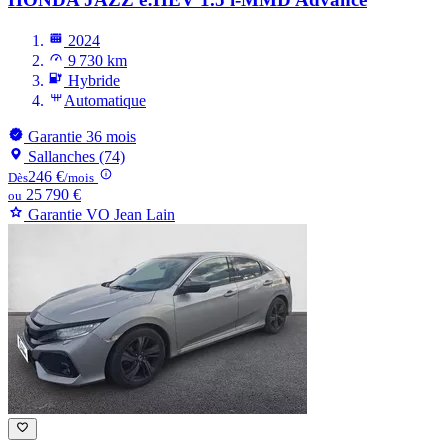
2024
9 730 km
Hybride
Automatique
Garantie 36 mois
Sallanches (74)
246 €
Dès
/mois
25 790 €
ou
Garantie VO Jean Lain