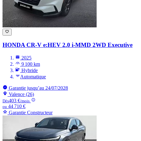
HONDA CR-V
e:HEV 2.0 i-MMD 2WD Executive
2025
9 100 km
Hybride
Automatique
Garantie jusqu’au 24/07/2028
Valence (26)
403 €
Dès
/mois
44 710 €
ou
Garantie Constructeur