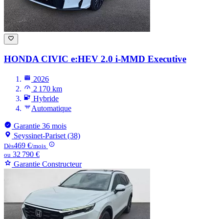
HONDA CIVIC
e:HEV 2.0 i-MMD Executive
2026
2 170 km
Hybride
Automatique
Garantie 36 mois
Seyssinet-Pariset (38)
469 €
Dès
/mois
32 790 €
ou
Garantie Constructeur