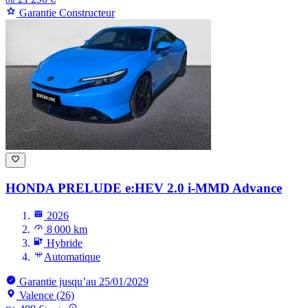
Garantie Constructeur
HONDA PRELUDE
e:HEV 2.0 i-MMD Advance
2026
8 000 km
Hybride
Automatique
Garantie jusqu’au 25/01/2029
Valence (26)