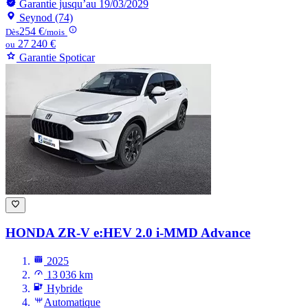
Garantie jusqu’au 19/03/2029
Seynod (74)
254 €
Dès
/mois
27 240 €
ou
Garantie Spoticar
HONDA ZR-V
e:HEV 2.0 i-MMD Advance
2025
13 036 km
Hybride
Automatique