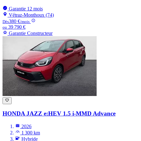
Garantie 12 mois
Vétraz-Monthoux (74)
380 €
Dès
/mois
39 790 €
ou
Garantie Constructeur
HONDA JAZZ
e:HEV 1.5 i-MMD Advance
2026
1 300 km
Hybride