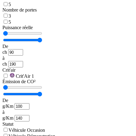
5
Nombre de portes
3
5
Puissance réelle
De
ch
à
ch
Crit'air
Crit'Air 1
Émission de CO²
De
g/Km
à
g/Km
Statut
Véhicule Occasion