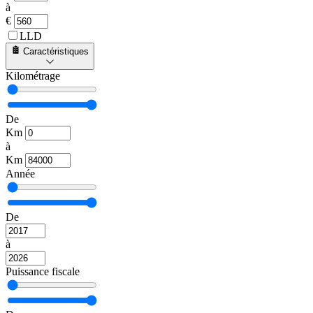
à
€
LLD
Caractéristiques
Kilométrage
De
Km
à
Km
Année
De
à
Puissance fiscale