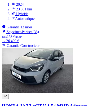
2024
23 301 km
Hybride
Automatique
Garantie 12 mois
Seyssinet-Pariset (38)
253 €
Dès
/mois
26 490 €
ou
Garantie Constructeur
HONDA JAZZ
e:HEV 1.5 i-MMD Advance