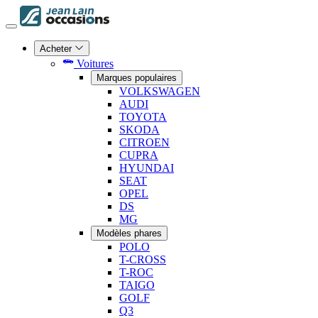
Acheter
Voitures
Marques populaires
VOLKSWAGEN
AUDI
TOYOTA
SKODA
CITROEN
CUPRA
HYUNDAI
SEAT
OPEL
DS
MG
Modèles phares
POLO
T-CROSS
T-ROC
TAIGO
GOLF
Q3