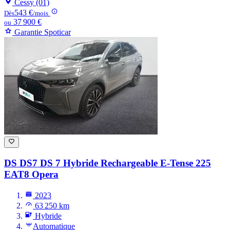
Cessy (01)
543 €
Dès
/mois
37 900 €
ou
Garantie Spoticar
DS DS7
DS 7 Hybride Rechargeable E-Tense 225
EAT8 Opera
2023
63 250 km
Hybride
Automatique