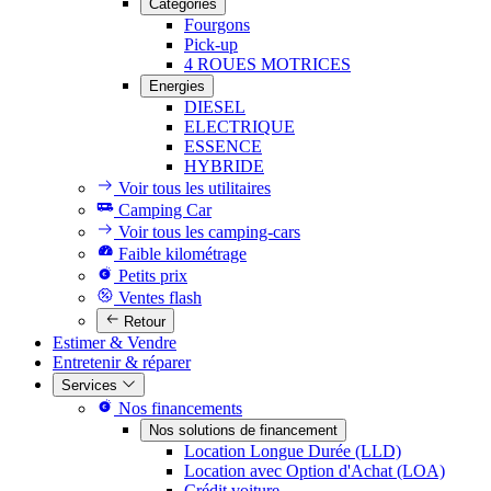
Catégories
Fourgons
Pick-up
4 ROUES MOTRICES
Energies
DIESEL
ELECTRIQUE
ESSENCE
HYBRIDE
Voir tous les utilitaires
Camping Car
Voir tous les camping-cars
Faible kilométrage
Petits prix
Ventes flash
Retour
Estimer & Vendre
Entretenir & réparer
Services
Nos financements
Nos solutions de financement
Location Longue Durée (LLD)
Location avec Option d'Achat (LOA)
Crédit voiture