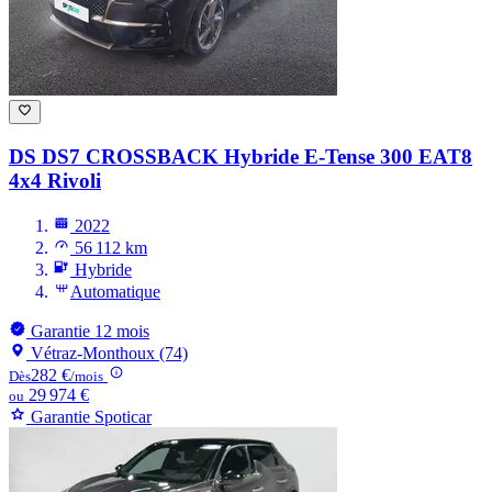
DS DS7 CROSSBACK
Hybride E-Tense 300 EAT8
4x4 Rivoli
2022
56 112 km
Hybride
Automatique
Garantie 12 mois
Vétraz-Monthoux (74)
282 €
Dès
/mois
29 974 €
ou
Garantie Spoticar