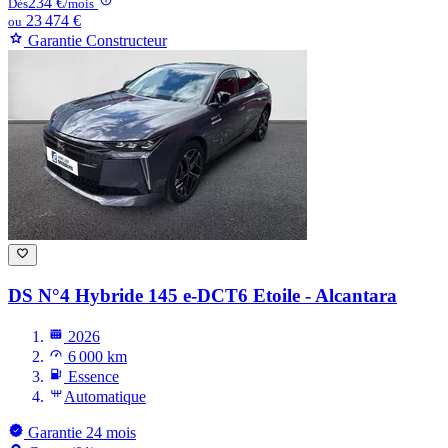
234 €
Dès
/mois
23 474 €
ou
Garantie Constructeur
DS N°4
Hybride 145 e-DCT6 Etoile - Alcantara
2026
6 000 km
Essence
Automatique
Garantie 24 mois