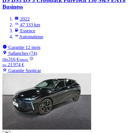
DS DS3
DS 3 Crossback PureTech 130 S&S EAT8
Business
2022
47 333 km
Essence
Automatique
Garantie 12 mois
Sallanches (74)
316 €
Dès
/mois
21 974 €
ou
Garantie Spoticar