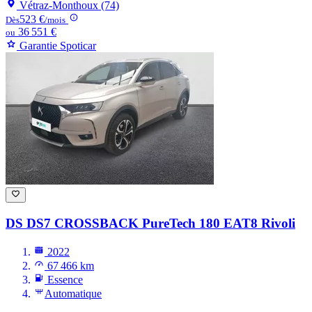
Vétraz-Monthoux (74)
523 €
Dès
/mois
36 551 €
ou
Garantie Spoticar
DS DS7 CROSSBACK
PureTech 180 EAT8 Rivoli
2022
67 466 km
Essence
Automatique