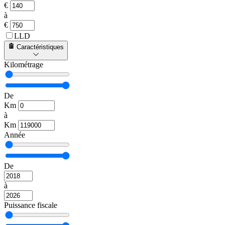
€
à
€
LLD
Caractéristiques
Kilométrage
De
Km
à
Km
Année
De
à
Puissance fiscale