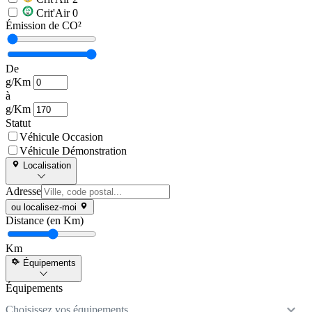
Crit'Air 0
Émission de CO²
De
g/Km
à
g/Km
Statut
Véhicule Occasion
Véhicule Démonstration
Localisation
Adresse
ou localisez-moi
Distance (en Km)
Km
Équipements
Équipements
Choisissez vos équipements