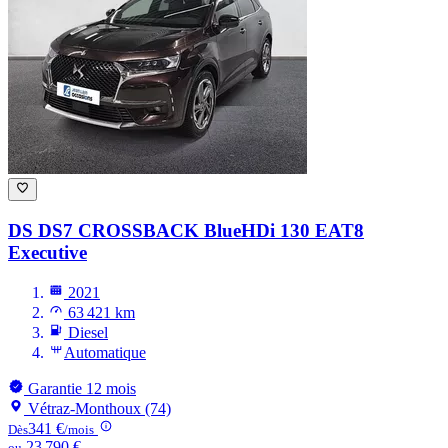
DS DS7 CROSSBACK
BlueHDi 130 EAT8
Executive
2021
63 421 km
Diesel
Automatique
Garantie 12 mois
Vétraz-Monthoux (74)
341 €
Dès
/mois
23 790 €
ou