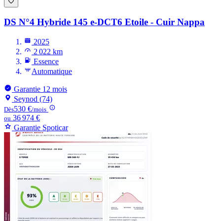
DS N°4
Hybride 145 e-DCT6 Etoile - Cuir Nappa
2025
2 022 km
Essence
Automatique
Garantie 12 mois
Seynod (74)
530 €
Dès
/mois
36 974 €
ou
Garantie Spoticar