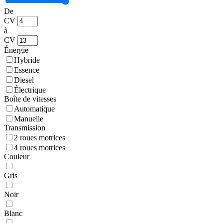
De
CV
à
CV
Énergie
Hybride
Essence
Diesel
Électrique
Boîte de vitesses
Automatique
Manuelle
Transmission
2 roues motrices
4 roues motrices
Couleur
Gris
Noir
Blanc