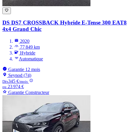
DS DS7 CROSSBACK
Hybride E-Tense 300 EAT8
4x4 Grand Chic
2020
77 849 km
Hybride
Automatique
Garantie 12 mois
Seynod (74)
345 €
Dès
/mois
23 974 €
ou
Garantie Constructeur