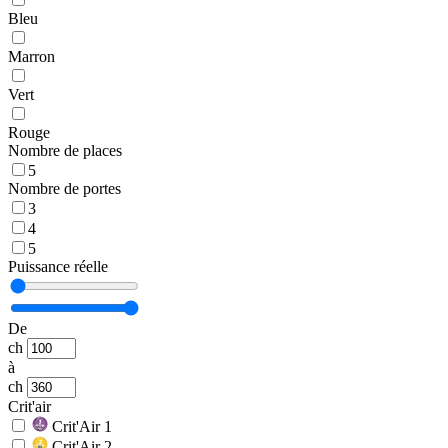
Bleu
Marron
Vert
Rouge
Nombre de places
5
Nombre de portes
3
4
5
Puissance réelle
De
ch
à
ch
Crit'air
Crit'Air 1
Crit'Air 2