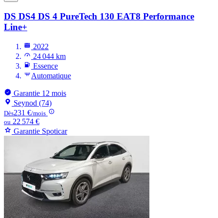
DS DS4
DS 4 PureTech 130 EAT8 Performance
Line+
2022
24 044 km
Essence
Automatique
Garantie 12 mois
Seynod (74)
231 €
Dès
/mois
22 574 €
ou
Garantie Spoticar