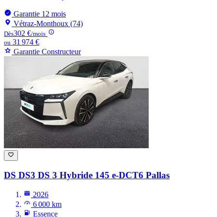
Garantie 12 mois
Vétraz-Monthoux (74)
302 €
Dès
/mois
31 974 €
ou
Garantie Constructeur
DS DS3
DS 3 Hybride 145 e-DCT6 Pallas
2026
6 000 km
Essence