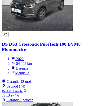
DS DS3
Crossback PureTech 100 BVM6
Montmartre
2022
84 492 km
Essence
Manuelle
Garantie 12 mois
Seynod (74)
149 €
Dès
/mois
13 974 €
ou
Garantie Spoticar