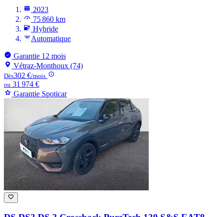
2023
75 860 km
Hybride
Automatique
Garantie 12 mois
Vétraz-Monthoux (74)
302 €
Dès
/mois
31 974 €
ou
Garantie Spoticar