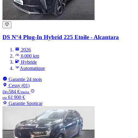
DS N°4
Plug-In Hybrid 225 Etoile - Alcantara
2026
6 000 km
Hybride
Automatique
Garantie 24 mois
Cessy (01)
584 €
Dès
/mois
61 900 €
ou
Garantie Spoticar