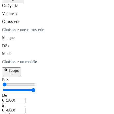
Catégorie
Voitures
x
Carrosserie
Choisissez une carrosserie
Marque
DS
x
Modèle
Choisissez un modèle
Budget
Prix
De
€
à
€