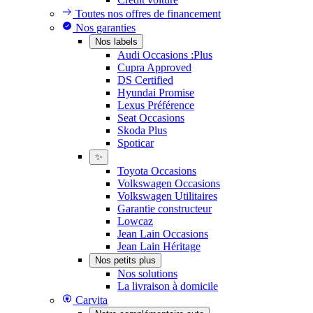
Toutes nos offres de financement
Nos garanties
Nos labels
Audi Occasions :Plus
Cupra Approved
DS Certified
Hyundai Promise
Lexus Préférence
Seat Occasions
Skoda Plus
Spoticar
✨
Toyota Occasions
Volkswagen Occasions
Volkswagen Utilitaires
Garantie constructeur
Lowcaz
Jean Lain Occasions
Jean Lain Héritage
Nos petits plus
Nos solutions
La livraison à domicile
Carvita