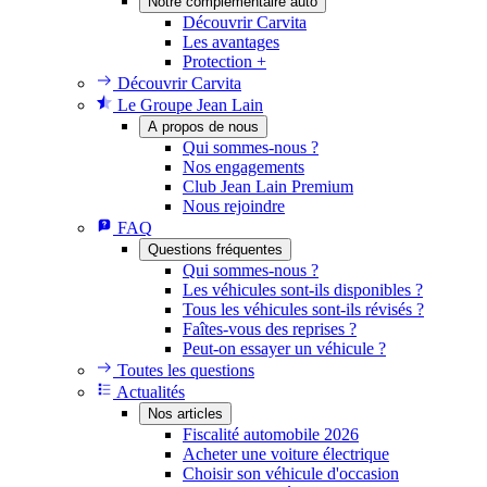
Notre complémentaire auto
Découvrir Carvita
Les avantages
Protection +
Découvrir Carvita
Le Groupe Jean Lain
A propos de nous
Qui sommes-nous ?
Nos engagements
Club Jean Lain Premium
Nous rejoindre
FAQ
Questions fréquentes
Qui sommes-nous ?
Les véhicules sont-ils disponibles ?
Tous les véhicules sont-ils révisés ?
Faîtes-vous des reprises ?
Peut-on essayer un véhicule ?
Toutes les questions
Actualités
Nos articles
Fiscalité automobile 2026
Acheter une voiture électrique
Choisir son véhicule d'occasion