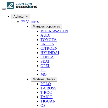
Acheter
Voitures
Marques populaires
VOLKSWAGEN
AUDI
TOYOTA
SKODA
CITROEN
HYUNDAI
CUPRA
SEAT
OPEL
DS
MG
Modèles phares
POLO
T-CROSS
T-ROC
TAIGO
TIGUAN
Q3