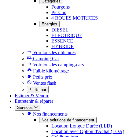
Catégories
Fourgons
Pick-up
4 ROUES MOTRICES
Energies
DIESEL
ELECTRIQUE
ESSENCE
HYBRIDE
Voir tous les utilitaires
Camping Car
Voir tous les camping-cars
Faible kilométrage
Petits prix
Ventes flash
Retour
Estimer & Vendre
Entretenir & réparer
Services
Nos financements
Nos solutions de financement
Location Longue Durée (LLD)
Location avec Option d'Achat (LOA)
Crédit voiture