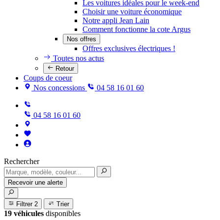
Les voitures idéales pour le week-end
Choisir une voiture économique
Notre appli Jean Lain
Comment fonctionne la cote Argus
Nos offres
Offres exclusives électriques !
Toutes nos actus
Retour
Coups de coeur
Nos concessions
04 58 16 01 60
04 58 16 01 60
Rechercher
Recevoir une alerte
Filtrer
2
Trier
19 véhicules
disponibles