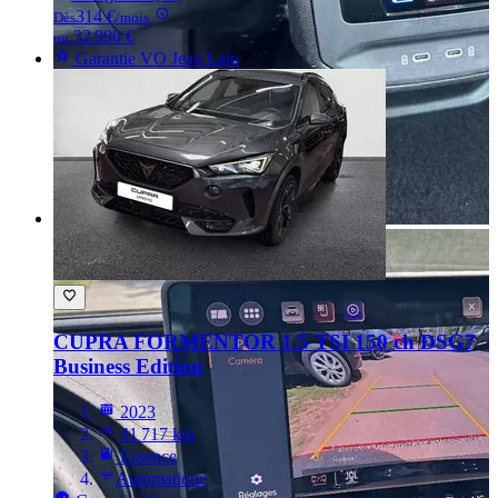
314 €
Dès
/mois
32 990 €
ou
Garantie VO Jean Lain
CUPRA FORMENTOR
1.5 TSI 150 ch DSG7
Business Edition
2023
41 717 km
Essence
Automatique