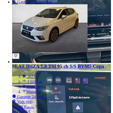
Garantie Constructeur
SEAT IBIZA
1.0 TSI 95 ch S/S BVM5 Copa
2025
3 000 km
Essence
Manuelle
Garantie 24 mois
Volx (04)
188 €
Dès
/mois
19 483 €
ou