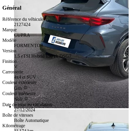
Général
Référence du véhicule
2127424
Marque
CUPRA
Modèle
FORMENTOR
Version
1.5 eTSI Hybrid 150 ch DSG7
Finition
V
Carrosserie
4x4 et SUV
Couleur extérieure
Gris
Couleur intérieure
Noir
Date de mise en circulation
27/12/2024
Boîte de vitesses
Boîte Automatique
Kilométrage
11 174 km