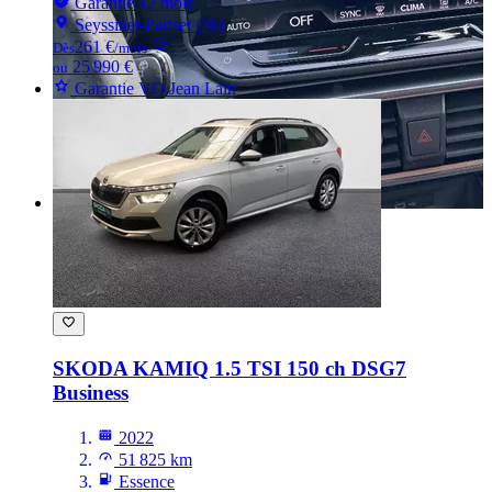
Garantie 12 mois
Seyssinet-Pariset (38)
261 €
Dès
/mois
25 990 €
ou
Garantie VO Jean Lain
SKODA KAMIQ
1.5 TSI 150 ch DSG7
Business
2022
51 825 km
Essence