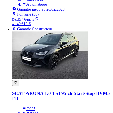
Automatique
Garantie jusqu’au 26/02/2028
Fontaine (38)
357 €
Dès
/mois
40 612 €
ou
Garantie Constructeur
SEAT ARONA
1.0 TSI 95 ch Start/Stop BVM5
FR
2025