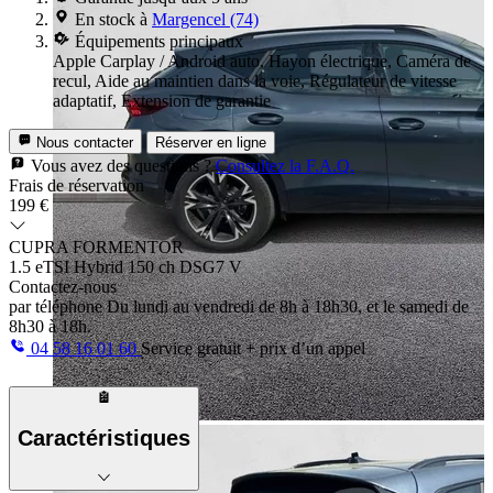
En stock à
Margencel (74)
Équipements principaux
Apple Carplay / Android auto, Hayon électrique, Caméra de
recul, Aide au maintien dans la voie, Régulateur de vitesse
adaptatif, Extension de garantie
Nous contacter
Réserver en ligne
Vous avez des questions ?
Consultez la F.A.Q.
Frais de réservation
199 €
CUPRA FORMENTOR
1.5 eTSI Hybrid 150 ch DSG7 V
Contactez-nous
par téléphone
Du lundi au vendredi de 8h à 18h30, et le samedi de
8h30 à 18h.
04 58 16 01 60
Service gratuit + prix d’un appel
Caractéristiques