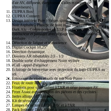
d'air AV, diffuseur, élargisseurs d'ailes et coques de
rétroviseurs)
CUPRA Box
CUPRA Connect
Design intérieur Pure - Sièges sports bimatière textile et TEP
Noir Asphalte - Planche de bord noire surpiquée avec inserts
Dark Alu - Contre-portes en TEP noir surpiqués - Sièges
conducteur et passager avec réglage manuel en hauteur et
lombaire
Détection de fatigue et somnolence
Digital Cockpit 10,25"
Direction dynamique
Dossiers AR rabattables 2/3 - 1/3
Double sortie d'échappement Noire stylisée
eCall - appel d'urgence
Eclairage de bienvenue avec projection du logo CUPRA au
sol
Entourage de vitres et rails de toit Noir Piano
Feux de route intelligents (Light Assist)
Fixations pour siège enfant à l'AR et siège passager AV
Front Assist avec détection des piétons et des cyclistes
Jantes alliage 18" Tempest
Kit de sécurité CUPRA
Lampes de lecture LED à l'AV et à l'AR
Pack Intérieur Dark Alu avec inserts cuivrés