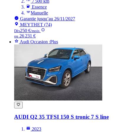
7 500 km
Essence
Manuelle
Garantie jusqu’au 26/11/2027
MEYTHET (74)
250 €
Dès
/mois
26 231 €
ou
Audi Occasion :Plus
AUDI Q2
35 TFSI 150 S tronic 7 S line
2023