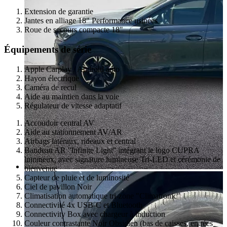
Extension de garantie
Jantes en alliage 18" Performance usinées
Roue de secours compacte 18"
Équipements de série
Apple Carplay / Android auto
Hayon électrique
Caméra de recul
Aide au maintien dans la voie
Régulateur de vitesse adaptatif
Accoudoir central AV
Aide au stationnement AV/AR
Airbags latéraux, rideaux et central
Bandeau AR ''Infinite Light'' intégrant le logo CUPRA
lumineux, avec signature lumineuse Tri-LED et cérémonie de
bienvenue
Capteur de pluie et de luminosité
Ciel de pavillon Noir
Climatisation automatique tri-zone "Climatronic"
Connectivité 4x USB-C et Bluetooth
Connectivity Box avec chargeur à induction
Couleur contrastante Noir Obsidien (bas de caisses, entrées