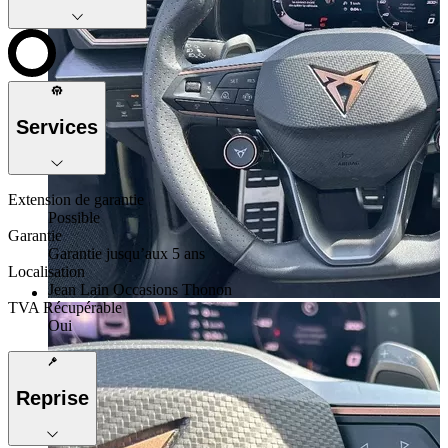
Services
Extension de garantie
Possible
Garantie
Garantie jusqu’aux 5 ans
Localisation
Jean Lain Occasions Thonon
TVA Récupérable
Oui
Reprise