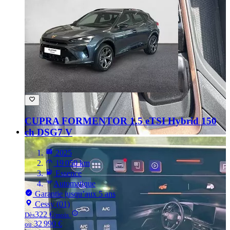
CUPRA FORMENTOR
1.5 eTSI Hybrid 150
ch DSG7 V
2025
19 050 km
Essence
Automatique
Garantie jusqu’aux 5 ans
Cessy (01)
322 €
Dès
/mois
32 990 €
ou