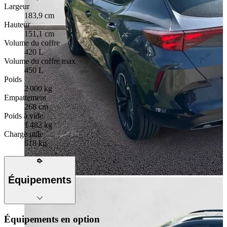
Largeur
183,9 cm
Hauteur
151,1 cm
Volume du coffre
420 L
Volume du coffre max
450 L
Poids
2 000 kg
Empattement
268 cm
Poids à vide
1 482 kg
Charge utile
518 kg
Équipements
Équipements en option