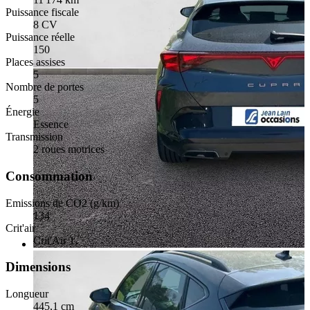
Puissance fiscale
8 CV
Puissance réelle
150
Places assises
5
Nombre de portes
5
Énergie
Essence
Transmission
2 roues motrices
Consommation
Emissions de CO2 (g/km)
134
Crit'air
Crit'Air 1
Dimensions
Longueur
445,1 cm