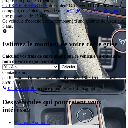
proposé au prix de
31 790 €
.
CUPRA FORMENTOR
de couleur Gris avec 11 174 km à son
compteur, ce véhicule possède une
boîte de vitesses Automatique
et
une puissance de 150 CV.
Ce véhicule d'occasion est accompagné d'une garantie de jusqu’aux
5 ans.
Estimez le montant de votre carte grise
Calculez vos frais de carte grise pour ce véhicule en entrant le
nom de votre département
Calculer
Contactez-nous
par téléphone
Du lundi au vendredi de 8h à 18h30, et le samedi de
8h30 à 18h.
04 58 16 01 60
Service gratuit + prix d’un appel
Des véhicules
qui pourraient vous
intéresser
Cupra Approved