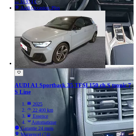
16 974 €
ou
Audi Occasion :Plus
AUDI A1
Sportback 35 TFSI 150 ch S tronic 7
S Line
2025
22 400 km
Essence
Automatique
Garantie 24 mois
Margencel (74)