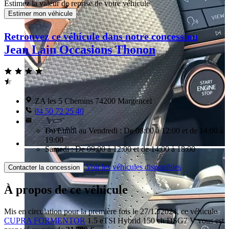
Estimez la valeur de reprise de votre véhicule
Estimer mon véhicule
Retrouvez ce véhicule dans notre concession
Jean Lain Occasions Thonon
ZA les 5 Chemins 74200 Margencel
04 50 72 25 40
Du Lundi au Vendredi : De 08:00 à 12:00 et de 14:00 à
19:00
Samedi : De 09:00 à 12:00 et de 14:00 à 18:00
Voir les véhicules disponibles
Contacter la concession
À propos de ce véhicule
Mis en circulation pour la première fois le 27/12/2024, ce véhicule
CUPRA FORMENTOR
1.5 eTSI Hybrid 150 ch DSG7 V vous est