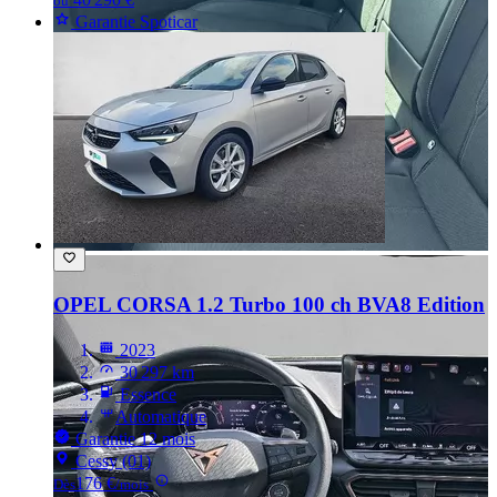
ou
Garantie Spoticar
OPEL CORSA
1.2 Turbo 100 ch BVA8 Edition
2023
30 297 km
Essence
Automatique
Garantie 12 mois
Cessy (01)
176 €
Dès
/mois