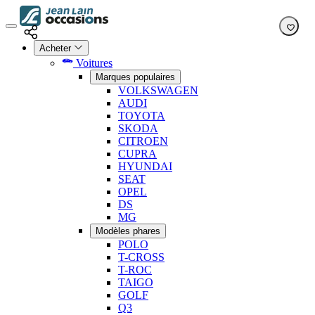
Acheter
Voitures
Marques populaires
VOLKSWAGEN
AUDI
TOYOTA
SKODA
CITROEN
CUPRA
HYUNDAI
SEAT
OPEL
DS
MG
Modèles phares
POLO
T-CROSS
T-ROC
TAIGO
GOLF
Q3