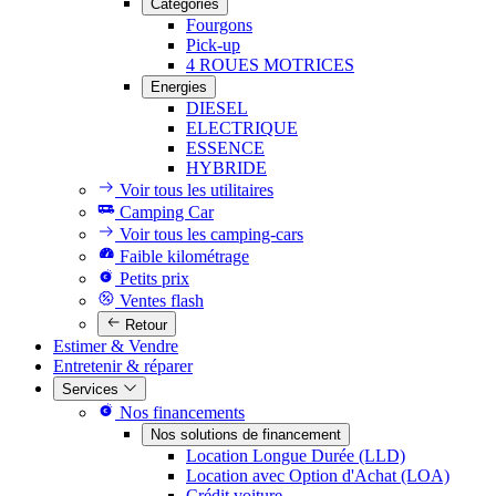
Catégories
Fourgons
Pick-up
4 ROUES MOTRICES
Energies
DIESEL
ELECTRIQUE
ESSENCE
HYBRIDE
Voir tous les utilitaires
Camping Car
Voir tous les camping-cars
Faible kilométrage
Petits prix
Ventes flash
Retour
Estimer & Vendre
Entretenir & réparer
Services
Nos financements
Nos solutions de financement
Location Longue Durée (LLD)
Location avec Option d'Achat (LOA)
Crédit voiture