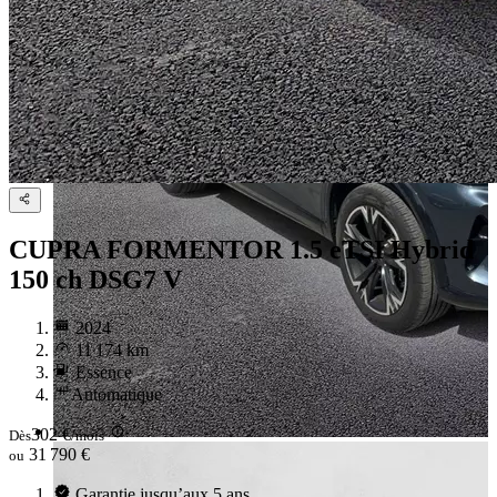
CUPRA FORMENTOR
1.5 eTSI Hybrid
150 ch DSG7 V
2024
11 174 km
Essence
Automatique
302 €
Dès
/mois
31 790 €
ou
Garantie jusqu’aux 5 ans