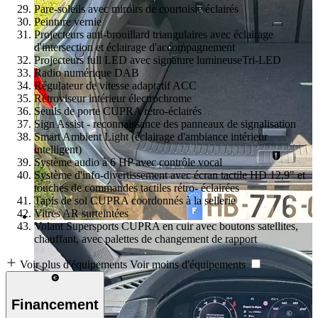
Pare-soleils avec miroirs de courtoisie éclairés
Peinture vernie
Projecteurs anti-brouillard triangulaires avec éclairage
d'intersection et éclairage d'accompagnement
Projecteurs full LED avec signature lumineuseTri-LED
Radio numérique DAB
Régulateur de vitesse adaptatif ACC
Rétroviseur intérieur électrochrome
Seuils de porte CUPRA rétro-éclairés
Sign Assist - reconnaissance des panneaux de signalisation
Smart Ambient Light (éclairage d'ambiance intérieur
intelligent)
Système audio à 6 HP avec contrôle vocal
Système d'info-divertissement avec écran tactile HD 12,9" et
touches de commandes tactiles rétro- éclairées
Tapis de sol CUPRA coordonnés à la sellerie
Vitres AR surteintées
Volant Supersports CUPRA en cuir avec boutons satellites,
chauffant, avec palettes de changement de rapport
Voir plus d'équipements
Voir moins d'équipements
Financement