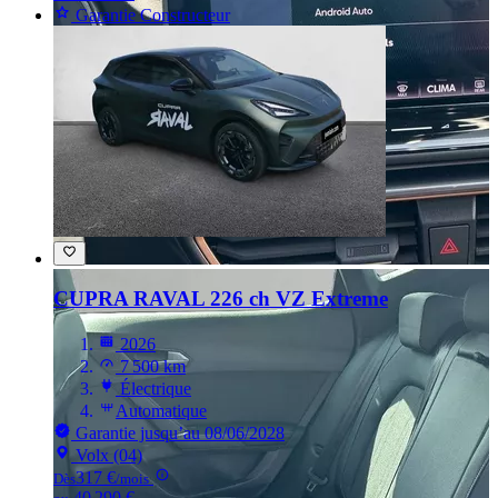
Garantie Constructeur
CUPRA RAVAL
226 ch VZ Extreme
2026
7 500 km
Électrique
Automatique
Garantie jusqu’au 08/06/2028
Volx (04)
317 €
Dès
/mois
40 290 €