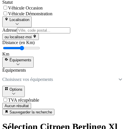
Statut
Véhicule Occasion
Véhicule Démonstration
Localisation
Adresse
ou localisez-moi
Distance (en Km)
Km
Équipements
Équipements
Choisissez vos équipements
Options
TVA récupérable
Aucun résultat
Sauvegarder la recherche
Sélection Citroen Berlingo Xl