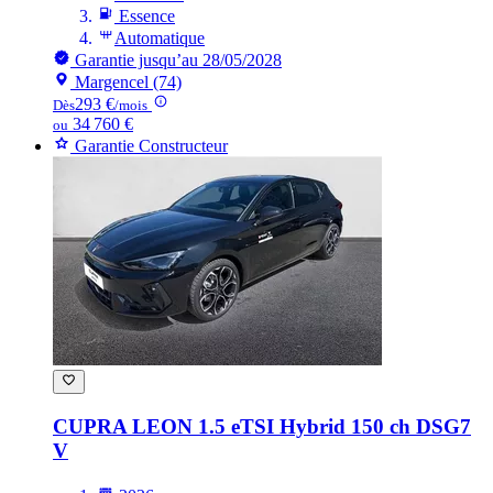
Essence
Automatique
Garantie jusqu’au 28/05/2028
Margencel (74)
293 €
Dès
/mois
34 760 €
ou
Garantie Constructeur
CUPRA LEON
1.5 eTSI Hybrid 150 ch DSG7
V