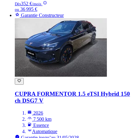
352 €
Dès
/mois
36 995 €
ou
Garantie Constructeur
CUPRA FORMENTOR
1.5 eTSI Hybrid 150
ch DSG7 V
2026
7 500 km
Essence
Automatique
Garantie jusqu’au 31/05/2028