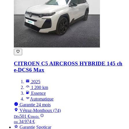
CITROEN C5 AIRCROSS HYBRIDE
145 ch
e-DCS6 Max
2025
1 200 km
Essence
Automatique
Garantie 24 mois
Vétraz-Monthoux (74)
501 €
Dès
/mois
34 974 €
ou
Garantie Spoticar