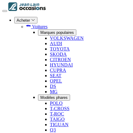
Acheter
Voitures
Marques populaires
VOLKSWAGEN
AUDI
TOYOTA
SKODA
CITROEN
HYUNDAI
CUPRA
SEAT
OPEL
DS
MG
Modèles phares
POLO
T-CROSS
T-ROC
TAIGO
TIGUAN
Q3