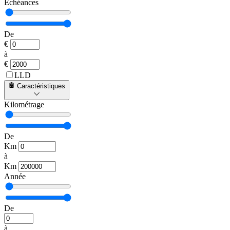
Échéances
De
€
à
€
LLD
Caractéristiques
Kilométrage
De
Km
à
Km
Année
De
à