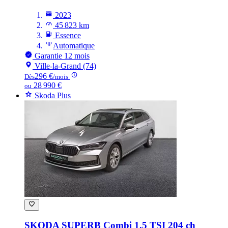
2023
45 823 km
Essence
Automatique
Garantie 12 mois
Ville-la-Grand (74)
296 €
Dès
/mois
28 990 €
ou
Skoda Plus
SKODA SUPERB
Combi 1.5 TSI 204 ch