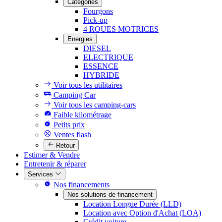
Catégories
Fourgons
Pick-up
4 ROUES MOTRICES
Energies
DIESEL
ELECTRIQUE
ESSENCE
HYBRIDE
Voir tous les utilitaires
Camping Car
Voir tous les camping-cars
Faible kilométrage
Petits prix
Ventes flash
Retour
Estimer & Vendre
Entretenir & réparer
Services
Nos financements
Nos solutions de financement
Location Longue Durée (LLD)
Location avec Option d'Achat (LOA)
Crédit voiture