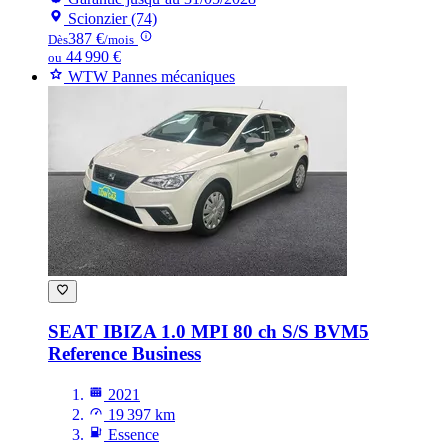
Scionzier (74)
387 €
Dès
/mois
44 990 €
ou
WTW Pannes mécaniques
SEAT IBIZA
1.0 MPI 80 ch S/S BVM5
Reference Business
2021
19 397 km
Essence