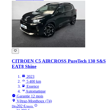
CITROEN C5 AIRCROSS
PureTech 130 S&S
EAT8 Shine
2023
5 400 km
Essence
Automatique
Garantie 12 mois
Vétraz-Monthoux (74)
202 €
Dès
/mois