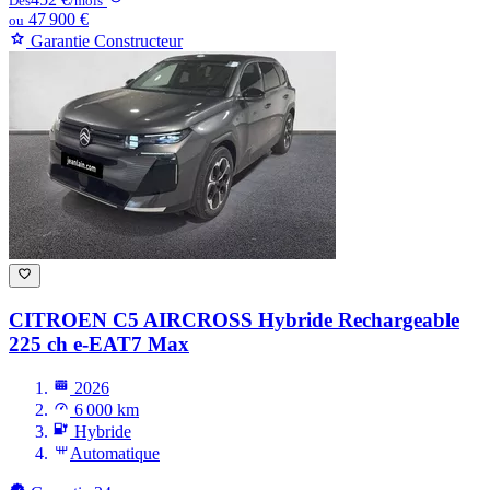
Dès
/mois
47 900 €
ou
Garantie Constructeur
CITROEN C5 AIRCROSS
Hybride Rechargeable
225 ch e-EAT7 Max
2026
6 000 km
Hybride
Automatique