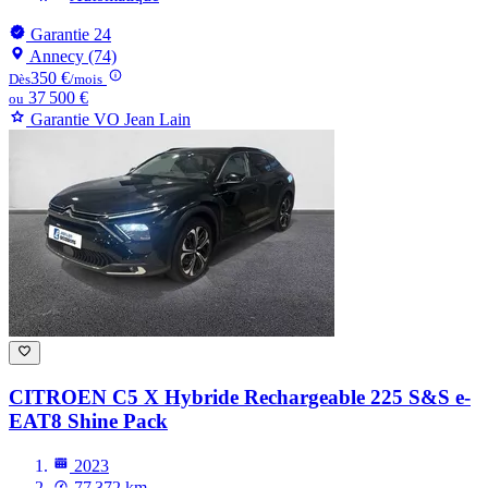
Garantie 24
Annecy (74)
350 €
Dès
/mois
37 500 €
ou
Garantie VO Jean Lain
CITROEN C5 X
Hybride Rechargeable 225 S&S e-
EAT8 Shine Pack
2023
77 372 km