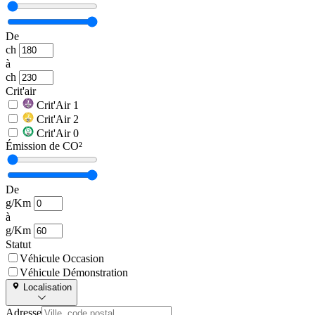
De
ch
à
ch
Crit'air
Crit'Air 1
Crit'Air 2
Crit'Air 0
Émission de CO²
De
g/Km
à
g/Km
Statut
Véhicule Occasion
Véhicule Démonstration
Localisation
Adresse