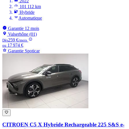
2022
101 112 km
Hybride
Automatique
Garantie 12 mois
Valserhône (01)
259 €
Dès
/mois
17 974 €
ou
Garantie Spoticar
CITROEN C5 X
Hybride Rechargeable 225 S&S e-