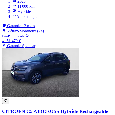
2023
11 000 km
Hybride
Automatique
Garantie 12 mois
Vétraz-Monthoux (74)
493 €
Dès
/mois
51 470 €
ou
Garantie Spoticar
CITROEN C5 AIRCROSS
Hybride Rechargeable