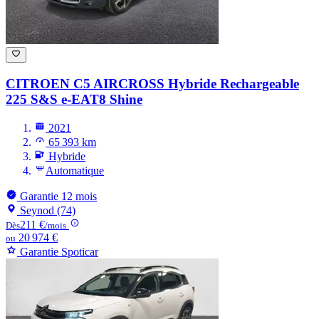
CITROEN C5 AIRCROSS
Hybride Rechargeable
225 S&S e-EAT8 Shine
2021
65 393 km
Hybride
Automatique
Garantie 12 mois
Seynod (74)
211 €
Dès
/mois
20 974 €
ou
Garantie Spoticar