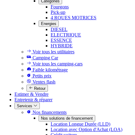
Catégories
Fourgons
Pick-up
4 ROUES MOTRICES
Energies
DIESEL
ELECTRIQUE
ESSENCE
HYBRIDE
Voir tous les utilitaires
Camping Car
Voir tous les camping-cars
Faible kilométrage
Petits prix
Ventes flash
Retour
Estimer & Vendre
Entretenir & réparer
Services
Nos financements
Nos solutions de financement
Location Longue Durée (LLD)
Location avec Option d'Achat (LOA)
Crédit voiture