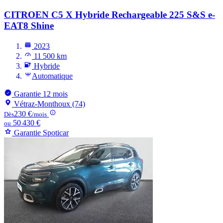
CITROEN C5 X
Hybride Rechargeable 225 S&S e-
EAT8 Shine
2023
11 500 km
Hybride
Automatique
Garantie 12 mois
Vétraz-Monthoux (74)
230 €
Dès
/mois
50 430 €
ou
Garantie Spoticar