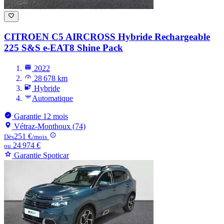
CITROEN C5 AIRCROSS
Hybride Rechargeable
225 S&S e-EAT8 Shine Pack
2022
28 678 km
Hybride
Automatique
Garantie 12 mois
Vétraz-Monthoux (74)
251 €
Dès
/mois
24 974 €
ou
Garantie Spoticar