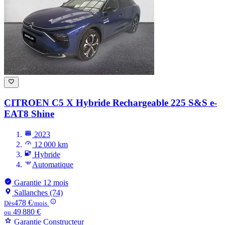
CITROEN C5 X
Hybride Rechargeable 225 S&S e-
EAT8 Shine
2023
12 000 km
Hybride
Automatique
Garantie 12 mois
Sallanches (74)
478 €
Dès
/mois
49 880 €
ou
Garantie Constructeur