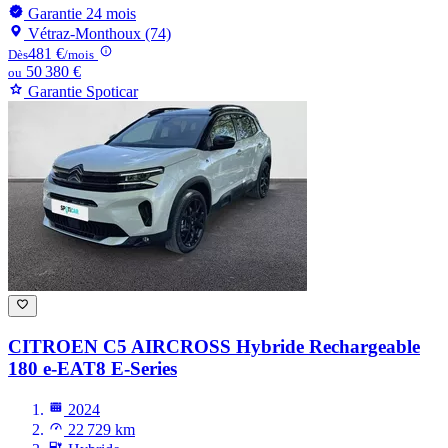
Garantie 24 mois
Vétraz-Monthoux (74)
481 €
Dès
/mois
50 380 €
ou
Garantie Spoticar
CITROEN C5 AIRCROSS
Hybride Rechargeable
180 e-EAT8 E-Series
2024
22 729 km