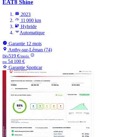
EAT8 Shine
2023
11 000 km
Hybride
Automatique
Garantie 12 mois
Anthy-sur-Léman (74)
519 €
Dès
/mois
54 100 €
ou
Garantie Spoticar