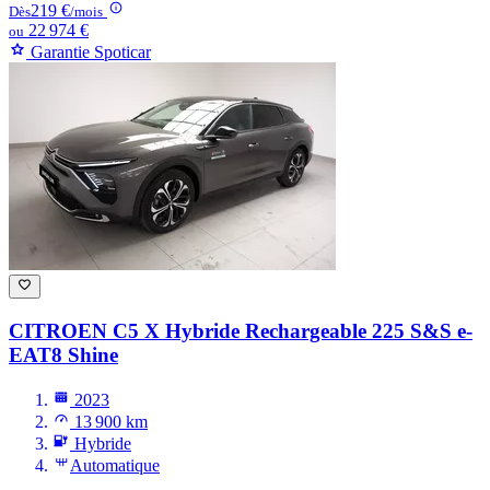
219 €
Dès
/mois
22 974 €
ou
Garantie Spoticar
CITROEN C5 X
Hybride Rechargeable 225 S&S e-
EAT8 Shine
2023
13 900 km
Hybride
Automatique