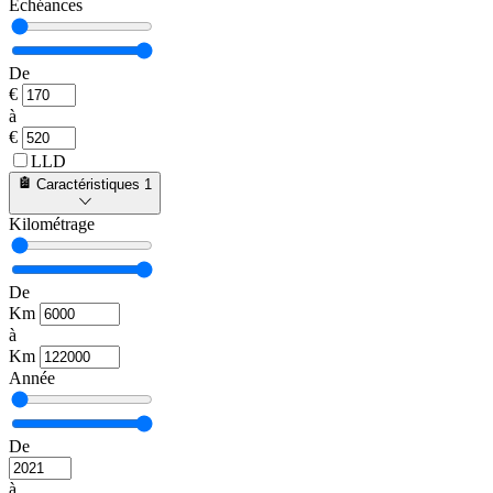
Échéances
De
€
à
€
LLD
Caractéristiques
1
Kilométrage
De
Km
à
Km
Année
De
à