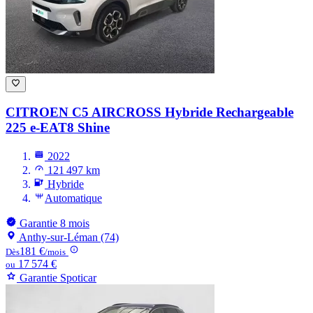
CITROEN C5 AIRCROSS
Hybride Rechargeable
225 e-EAT8 Shine
2022
121 497 km
Hybride
Automatique
Garantie 8 mois
Anthy-sur-Léman (74)
181 €
Dès
/mois
17 574 €
ou
Garantie Spoticar