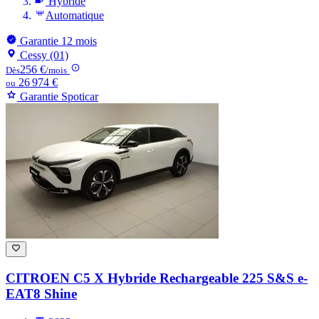
Hybride
Automatique
Garantie 12 mois
Cessy (01)
256 €
Dès
/mois
26 974 €
ou
Garantie Spoticar
CITROEN C5 X
Hybride Rechargeable 225 S&S e-
EAT8 Shine