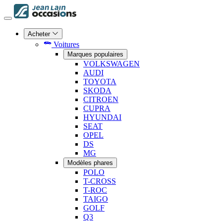
Acheter
Voitures
Marques populaires
VOLKSWAGEN
AUDI
TOYOTA
SKODA
CITROEN
CUPRA
HYUNDAI
SEAT
OPEL
DS
MG
Modèles phares
POLO
T-CROSS
T-ROC
TAIGO
GOLF
Q3