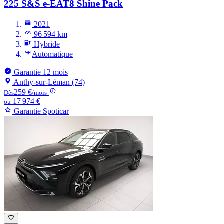
225 S&S e-EAT8 Shine Pack
2021
96 594 km
Hybride
Automatique
Garantie 12 mois
Anthy-sur-Léman (74)
259 €
Dès
/mois
17 974 €
ou
Garantie Spoticar