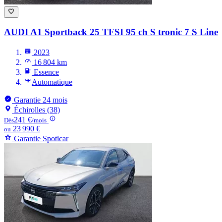
AUDI A1
Sportback 25 TFSI 95 ch S tronic 7 S Line
2023
16 804 km
Essence
Automatique
Garantie 24 mois
Échirolles (38)
241 €
Dès
/mois
23 990 €
ou
Garantie Spoticar