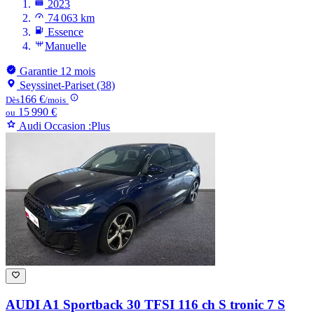
2023
74 063 km
Essence
Manuelle
Garantie 12 mois
Seyssinet-Pariset (38)
166 €
Dès
/mois
15 990 €
ou
Audi Occasion :Plus
AUDI A1
Sportback 30 TFSI 116 ch S tronic 7 S