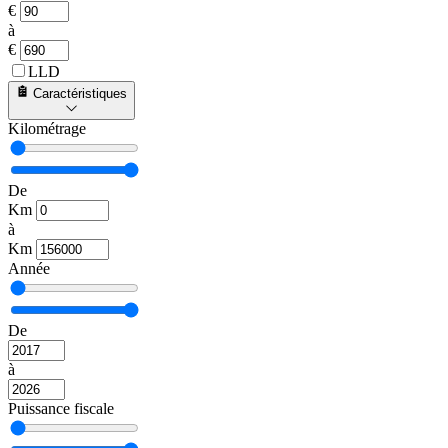
€
à
€
LLD
Caractéristiques
Kilométrage
De
Km
à
Km
Année
De
à
Puissance fiscale