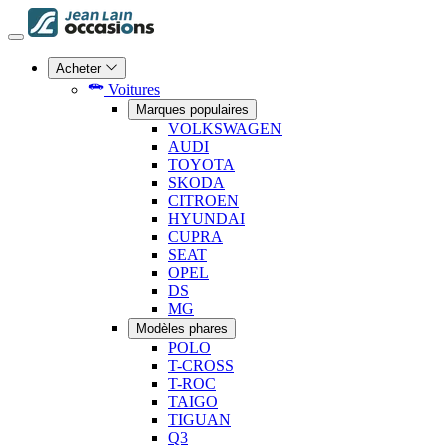
Acheter
Voitures
Marques populaires
VOLKSWAGEN
AUDI
TOYOTA
SKODA
CITROEN
HYUNDAI
CUPRA
SEAT
OPEL
DS
MG
Modèles phares
POLO
T-CROSS
T-ROC
TAIGO
TIGUAN
Q3