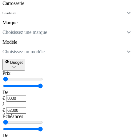
Carrosserie
Citadine
x
Marque
Choisissez une marque
Modèle
Choisissez un modèle
Budget
Prix
De
€
à
€
Échéances
De