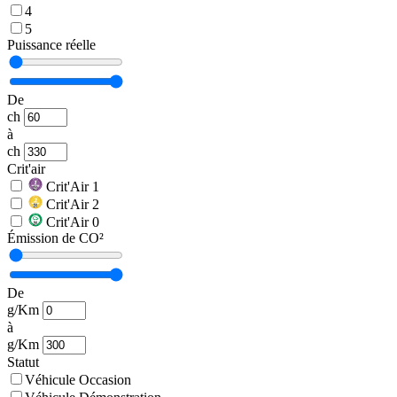
4
5
Puissance réelle
De
ch
à
ch
Crit'air
Crit'Air 1
Crit'Air 2
Crit'Air 0
Émission de CO²
De
g/Km
à
g/Km
Statut
Véhicule Occasion