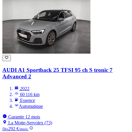
AUDI A1
Sportback 25 TFSI 95 ch S tronic 7
Advanced 2
2022
60 116 km
Essence
Automatique
Garantie 12 mois
La Motte-Servolex (73)
292 €
Dès
/mois