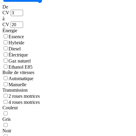
De
CV
à
CV
Énergie
Essence
Hybride
Diesel
Électrique
Gaz naturel
Ethanol E85
Boîte de vitesses
Automatique
Manuelle
Transmission
2 roues motrices
4 roues motrices
Couleur
Gris
Noir