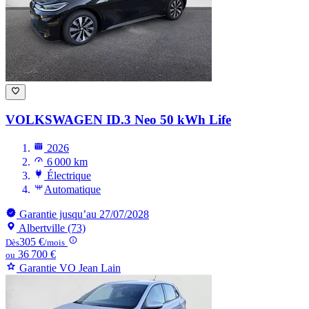
VOLKSWAGEN ID.3
Neo 50 kWh Life
2026
6 000 km
Électrique
Automatique
Garantie jusqu’au 27/07/2028
Albertville (73)
305 €
Dès
/mois
36 700 €
ou
Garantie VO Jean Lain