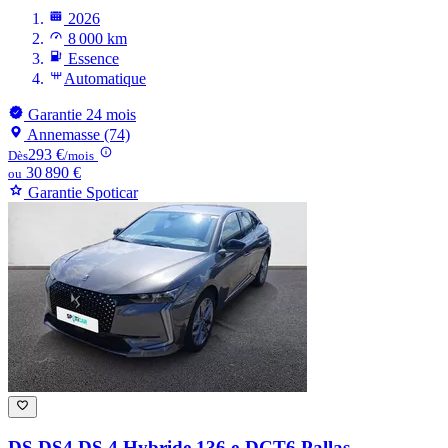
2026
8 000 km
Essence
Automatique
Garantie 24 mois
Annemasse (74)
293 €
Dès
/mois
30 890 €
ou
Garantie Spoticar
DS DS4
DS 4 Hybride 136 e-DCT6 Pallas