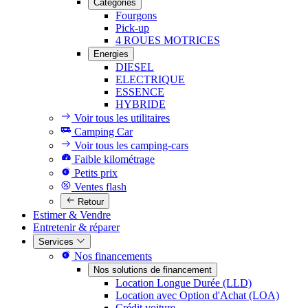
Catégories
Fourgons
Pick-up
4 ROUES MOTRICES
Energies
DIESEL
ELECTRIQUE
ESSENCE
HYBRIDE
Voir tous les utilitaires
Camping Car
Voir tous les camping-cars
Faible kilométrage
Petits prix
Ventes flash
Retour
Estimer & Vendre
Entretenir & réparer
Services
Nos financements
Nos solutions de financement
Location Longue Durée (LLD)
Location avec Option d'Achat (LOA)
Crédit voiture