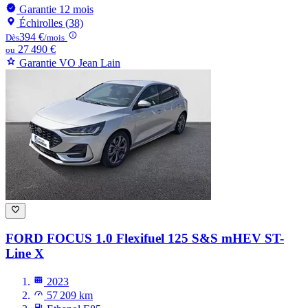
Garantie 12 mois
Échirolles (38)
394 €
Dès
/mois
27 490 €
ou
Garantie VO Jean Lain
FORD FOCUS
1.0 Flexifuel 125 S&S mHEV ST-
Line X
2023
57 209 km