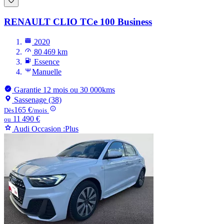
RENAULT CLIO
TCe 100 Business
2020
80 469 km
Essence
Manuelle
Garantie 12 mois ou 30 000kms
Sassenage (38)
165 €
Dès
/mois
11 490 €
ou
Audi Occasion :Plus