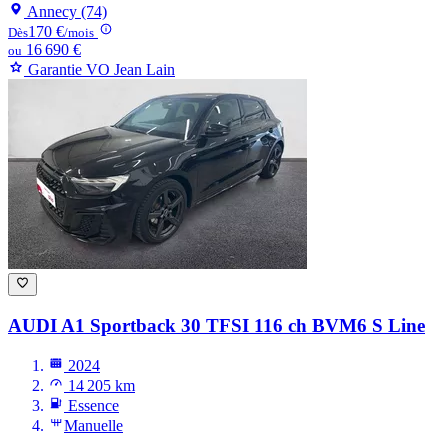
Annecy (74)
170 €
Dès
/mois
16 690 €
ou
Garantie VO Jean Lain
AUDI A1
Sportback 30 TFSI 116 ch BVM6 S Line
2024
14 205 km
Essence
Manuelle