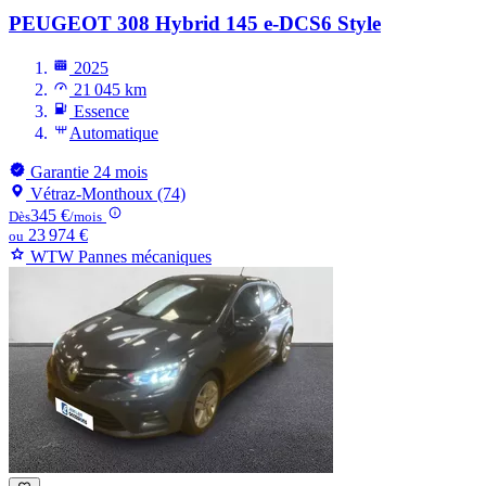
PEUGEOT 308
Hybrid 145 e-DCS6 Style
2025
21 045 km
Essence
Automatique
Garantie 24 mois
Vétraz-Monthoux (74)
345 €
Dès
/mois
23 974 €
ou
WTW Pannes mécaniques