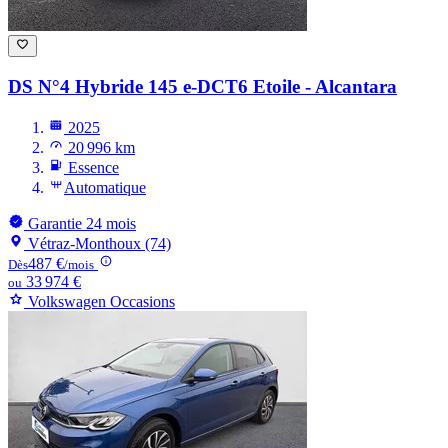
DS N°4
Hybride 145 e-DCT6 Etoile - Alcantara
2025
20 996 km
Essence
Automatique
Garantie 24 mois
Vétraz-Monthoux (74)
487 €
Dès
/mois
33 974 €
ou
Volkswagen Occasions