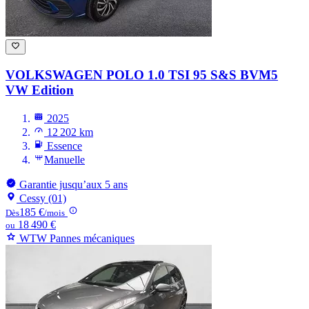
VOLKSWAGEN POLO
1.0 TSI 95 S&S BVM5
VW Edition
2025
12 202 km
Essence
Manuelle
Garantie jusqu’aux 5 ans
Cessy (01)
185 €
Dès
/mois
18 490 €
ou
WTW Pannes mécaniques