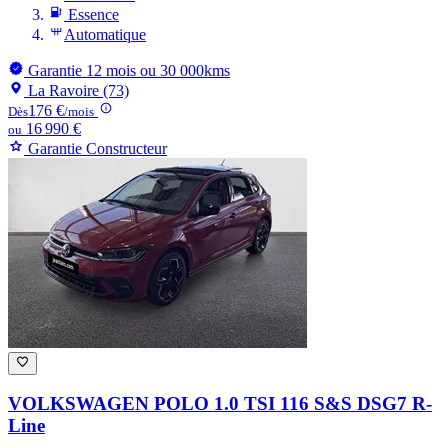
Essence
Automatique
Garantie 12 mois ou 30 000kms
La Ravoire (73)
176 €
Dès
/mois
16 990 €
ou
Garantie Constructeur
VOLKSWAGEN POLO
1.0 TSI 116 S&S DSG7 R-
Line