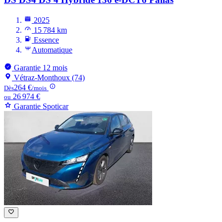
2025
15 784 km
Essence
Automatique
Garantie 12 mois
Vétraz-Monthoux (74)
264 €
Dès
/mois
26 974 €
ou
Garantie Spoticar