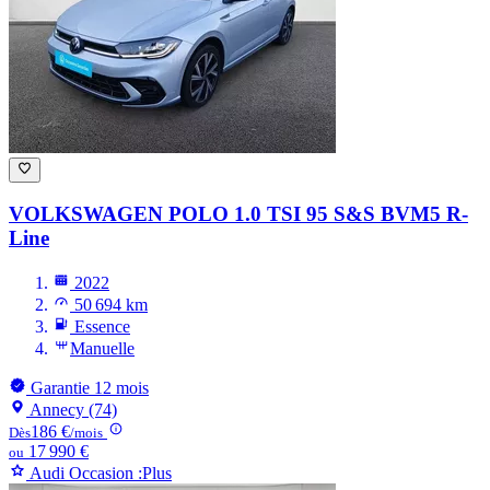
VOLKSWAGEN POLO
1.0 TSI 95 S&S BVM5 R-
Line
2022
50 694 km
Essence
Manuelle
Garantie 12 mois
Annecy (74)
186 €
Dès
/mois
17 990 €
ou
Audi Occasion :Plus