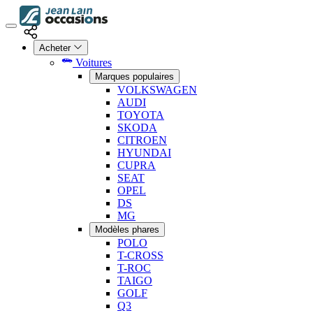
Acheter
Voitures
Marques populaires
VOLKSWAGEN
AUDI
TOYOTA
SKODA
CITROEN
HYUNDAI
CUPRA
SEAT
OPEL
DS
MG
Modèles phares
POLO
T-CROSS
T-ROC
TAIGO
GOLF
Q3