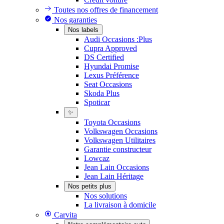
Toutes nos offres de financement
Nos garanties
Nos labels
Audi Occasions :Plus
Cupra Approved
DS Certified
Hyundai Promise
Lexus Préférence
Seat Occasions
Skoda Plus
Spoticar
✨
Toyota Occasions
Volkswagen Occasions
Volkswagen Utilitaires
Garantie constructeur
Lowcaz
Jean Lain Occasions
Jean Lain Héritage
Nos petits plus
Nos solutions
La livraison à domicile
Carvita