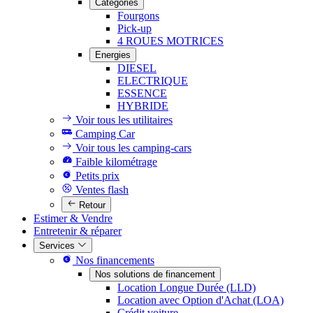
Catégories
Fourgons
Pick-up
4 ROUES MOTRICES
Energies
DIESEL
ELECTRIQUE
ESSENCE
HYBRIDE
Voir tous les utilitaires
Camping Car
Voir tous les camping-cars
Faible kilométrage
Petits prix
Ventes flash
Retour
Estimer & Vendre
Entretenir & réparer
Services
Nos financements
Nos solutions de financement
Location Longue Durée (LLD)
Location avec Option d'Achat (LOA)
Crédit voiture