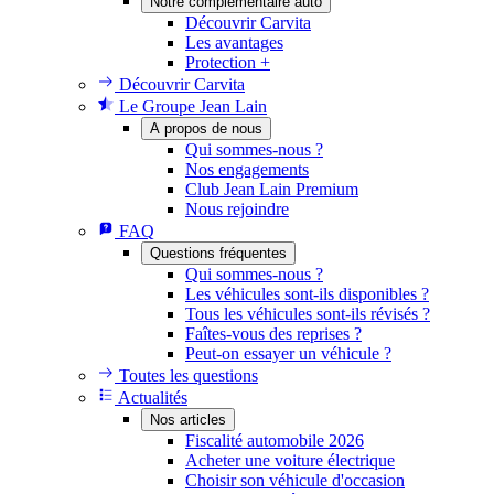
Notre complémentaire auto
Découvrir Carvita
Les avantages
Protection +
Découvrir Carvita
Le Groupe Jean Lain
A propos de nous
Qui sommes-nous ?
Nos engagements
Club Jean Lain Premium
Nous rejoindre
FAQ
Questions fréquentes
Qui sommes-nous ?
Les véhicules sont-ils disponibles ?
Tous les véhicules sont-ils révisés ?
Faîtes-vous des reprises ?
Peut-on essayer un véhicule ?
Toutes les questions
Actualités
Nos articles
Fiscalité automobile 2026
Acheter une voiture électrique
Choisir son véhicule d'occasion