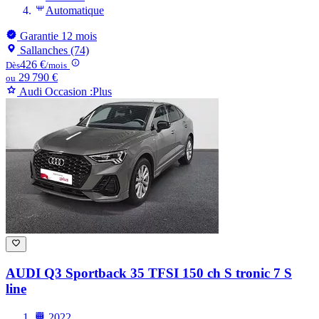
Automatique
Garantie 12 mois
Sallanches (74)
426 €
Dès
/mois
29 790 €
ou
Audi Occasion :Plus
AUDI Q3
Sportback 35 TFSI 150 ch S tronic 7 S
line
2022