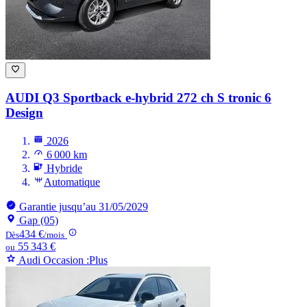
AUDI Q3
Sportback e-hybrid 272 ch S tronic 6
Design
2026
6 000 km
Hybride
Automatique
Garantie jusqu’au 31/05/2029
Gap (05)
434 €
Dès
/mois
55 343 €
ou
Audi Occasion :Plus