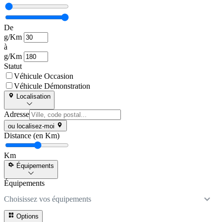
De
g/Km
à
g/Km
Statut
Véhicule Occasion
Véhicule Démonstration
Localisation
Adresse
ou localisez-moi
Distance (en Km)
Km
Équipements
Équipements
Choisissez vos équipements
Options