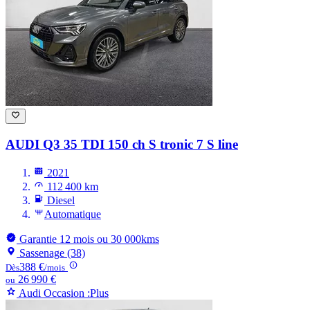
AUDI Q3
35 TDI 150 ch S tronic 7 S line
2021
112 400 km
Diesel
Automatique
Garantie 12 mois ou 30 000kms
Sassenage (38)
388 €
Dès
/mois
26 990 €
ou
Audi Occasion :Plus