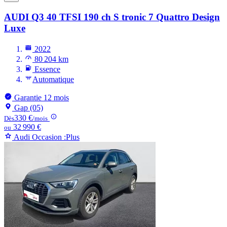
AUDI Q3
40 TFSI 190 ch S tronic 7 Quattro Design
Luxe
2022
80 204 km
Essence
Automatique
Garantie 12 mois
Gap (05)
330 €
Dès
/mois
32 990 €
ou
Audi Occasion :Plus