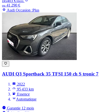
403 €
Dès
/mois
41 290 €
ou
Audi Occasion :Plus
AUDI Q3
Sportback 35 TFSI 150 ch S tronic 7
2022
95 433 km
Essence
Automatique
Garantie 12 mois