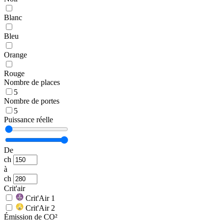
Blanc
Bleu
Orange
Rouge
Nombre de places
5
Nombre de portes
5
Puissance réelle
De
ch
à
ch
Crit'air
Crit'Air 1
Crit'Air 2
Émission de CO²