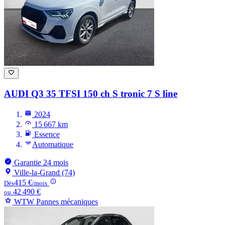
AUDI Q3
35 TFSI 150 ch S tronic 7 S line
2024
15 667 km
Essence
Automatique
Garantie 24 mois
Ville-la-Grand (74)
415 €
Dès
/mois
42 490 €
ou
WTW Pannes mécaniques