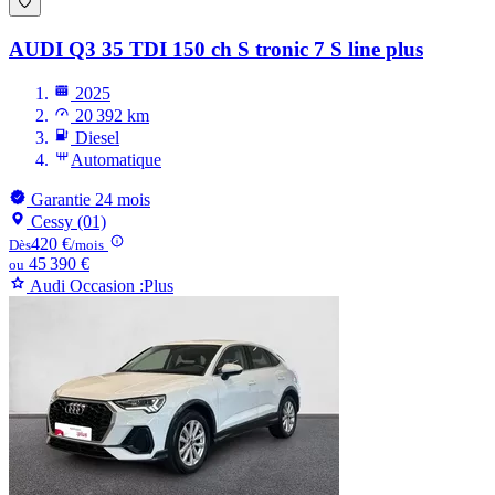
AUDI Q3
35 TDI 150 ch S tronic 7 S line plus
2025
20 392 km
Diesel
Automatique
Garantie 24 mois
Cessy (01)
420 €
Dès
/mois
45 390 €
ou
Audi Occasion :Plus