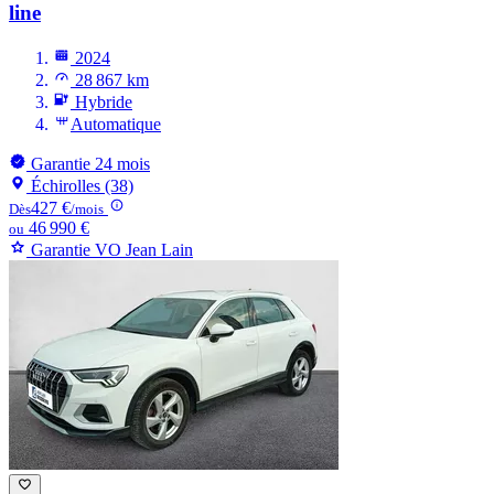
line
2024
28 867 km
Hybride
Automatique
Garantie 24 mois
Échirolles (38)
427 €
Dès
/mois
46 990 €
ou
Garantie VO Jean Lain