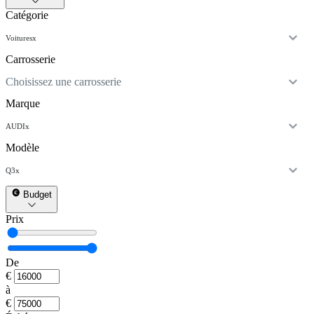
Catégorie
Voitures
x
Carrosserie
Choisissez une carrosserie
Marque
AUDI
x
Modèle
Q3
x
Budget
Prix
De
€
à
€