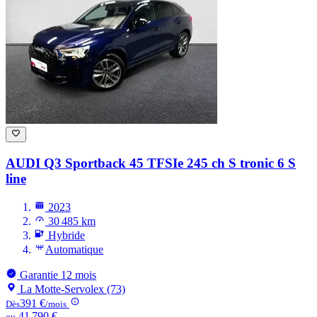
AUDI Q3
Sportback 45 TFSIe 245 ch S tronic 6 S
line
2023
30 485 km
Hybride
Automatique
Garantie 12 mois
La Motte-Servolex (73)
391 €
Dès
/mois
41 790 €
ou