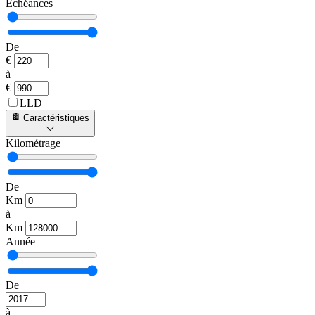
Échéances
De
€
à
€
LLD
Caractéristiques
Kilométrage
De
Km
à
Km
Année
De
à