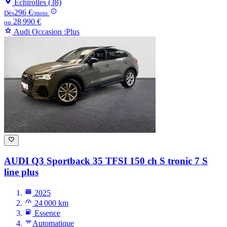
Échirolles (38)
296 €
Dès
/mois
28 990 €
ou
Audi Occasion :Plus
AUDI Q3
Sportback 35 TFSI 150 ch S tronic 7 S
line plus
2025
24 000 km
Essence
Automatique