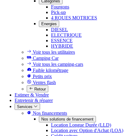
Catégories
Fourgons
Pick-up
4 ROUES MOTRICES
Energies
DIESEL
ELECTRIQUE
ESSENCE
HYBRIDE
Voir tous les utilitaires
Camping Car
Voir tous les camping-cars
Faible kilométrage
Petits prix
Ventes flash
Retour
Estimer & Vendre
Entretenir & réparer
Services
Nos financements
Nos solutions de financement
Location Longue Durée (LLD)
Location avec Option d'Achat (LOA)
Crédit voiture