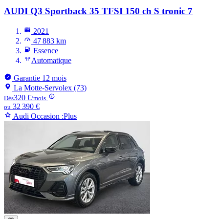
AUDI Q3
Sportback 35 TFSI 150 ch S tronic 7
2021
47 883 km
Essence
Automatique
Garantie 12 mois
La Motte-Servolex (73)
320 €
Dès
/mois
32 390 €
ou
Audi Occasion :Plus