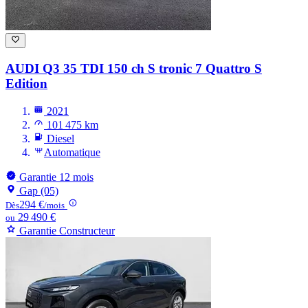
AUDI Q3
35 TDI 150 ch S tronic 7 Quattro S
Edition
2021
101 475 km
Diesel
Automatique
Garantie 12 mois
Gap (05)
294 €
Dès
/mois
29 490 €
ou
Garantie Constructeur