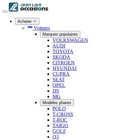
Acheter
Voitures
Marques populaires
VOLKSWAGEN
AUDI
TOYOTA
SKODA
CITROEN
HYUNDAI
CUPRA
SEAT
OPEL
DS
MG
Modèles phares
POLO
T-CROSS
T-ROC
TAIGO
GOLF
Q3