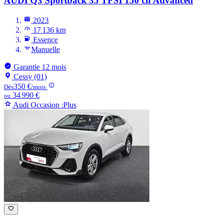
AUDI Q3
Sportback 35 TFSI 150 ch Advanced
2023
17 136 km
Essence
Manuelle
Garantie 12 mois
Cessy (01)
350 €
Dès
/mois
34 990 €
ou
Audi Occasion :Plus