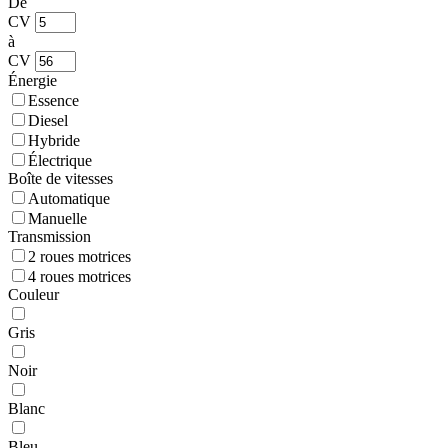
De
CV
à
CV
Énergie
Essence
Diesel
Hybride
Électrique
Boîte de vitesses
Automatique
Manuelle
Transmission
2 roues motrices
4 roues motrices
Couleur
Gris
Noir
Blanc
Bleu