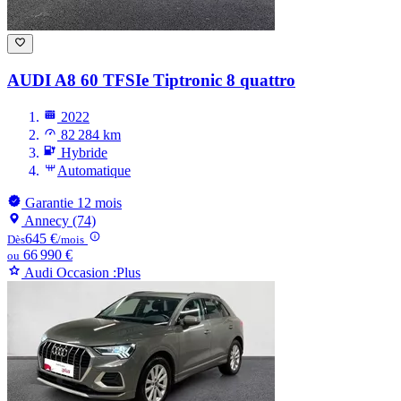
AUDI A8
60 TFSIe Tiptronic 8 quattro
2022
82 284 km
Hybride
Automatique
Garantie 12 mois
Annecy (74)
645 €
Dès
/mois
66 990 €
ou
Audi Occasion :Plus