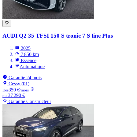
AUDI Q2
35 TFSI 150 S tronic 7 S line Plus
2025
7 850 km
Essence
Automatique
Garantie 24 mois
Cessy (01)
359 €
Dès
/mois
37 290 €
ou
Garantie Constructeur