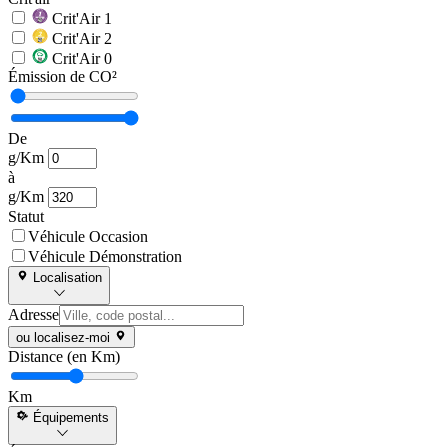
Crit'Air 1
Crit'Air 2
Crit'Air 0
Émission de CO²
De
g/Km
à
g/Km
Statut
Véhicule Occasion
Véhicule Démonstration
Localisation
Adresse
ou localisez-moi
Distance (en Km)
Km
Équipements