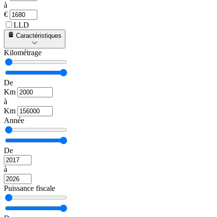
à
€
LLD
Caractéristiques
Kilométrage
De
Km
à
Km
Année
De
à
Puissance fiscale