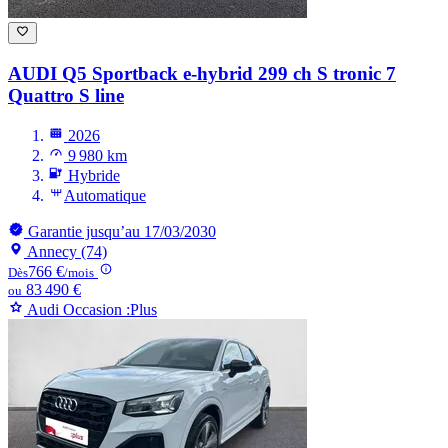
AUDI Q5
Sportback e-hybrid 299 ch S tronic 7
Quattro S line
2026
9 980 km
Hybride
Automatique
Garantie jusqu’au 17/03/2030
Annecy (74)
766 €
Dès
/mois
83 490 €
ou
Audi Occasion :Plus