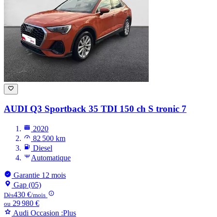
AUDI Q3
Sportback 35 TDI 150 ch S tronic 7
2020
82 500 km
Diesel
Automatique
Garantie 12 mois
Gap (05)
430 €
Dès
/mois
29 980 €
ou
Audi Occasion :Plus