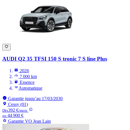
AUDI Q2
35 TFSI 150 S tronic 7 S line Plus
2026
7 000 km
Essence
Automatique
Garantie jusqu’au 17/03/2030
Cessy (01)
392 €
Dès
/mois
44 900 €
ou
Garantie VO Jean Lain