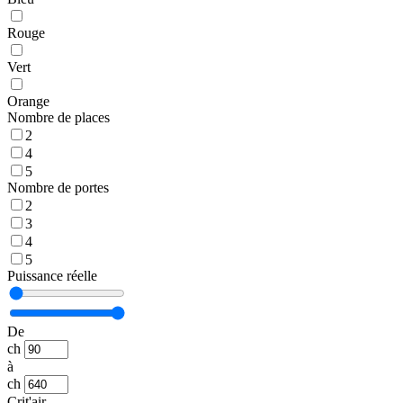
Rouge
Vert
Orange
Nombre de places
2
4
5
Nombre de portes
2
3
4
5
Puissance réelle
De
ch
à
ch
Crit'air