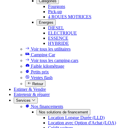
Catégories
Fourgons
Pick-up
4 ROUES MOTRICES
Energies
DIESEL
ELECTRIQUE
ESSENCE
HYBRIDE
Voir tous les utilitaires
Camping Car
Voir tous les camping-cars
Faible kilométrage
Petits prix
Ventes flash
Retour
Estimer & Vendre
Entretenir & réparer
Services
Nos financements
Nos solutions de financement
Location Longue Durée (LLD)
Location avec Option d'Achat (LOA)
Crédit voiture