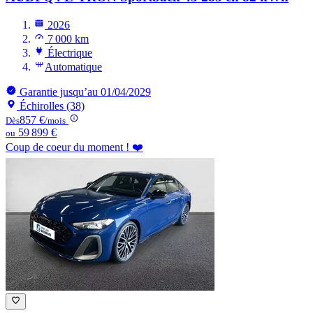
2026
7 000 km
Électrique
Automatique
Garantie jusqu’au 01/04/2029
Échirolles (38)
857 €
Dès
/mois
59 899 €
ou
Coup de coeur du moment ! ❤️