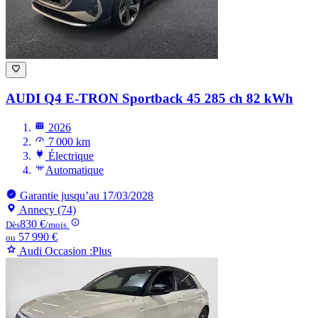
AUDI Q4 E-TRON
Sportback 45 285 ch 82 kWh
2026
7 000 km
Électrique
Automatique
Garantie jusqu’au 17/03/2028
Annecy (74)
830 €
Dès
/mois
57 990 €
ou
Audi Occasion :Plus