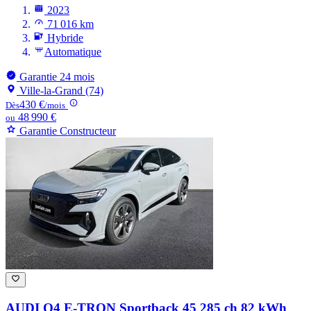
2023
71 016 km
Hybride
Automatique
Garantie 24 mois
Ville-la-Grand (74)
430 €
Dès
/mois
48 990 €
ou
Garantie Constructeur
AUDI Q4 E-TRON
Sportback 45 285 ch 82 kWh