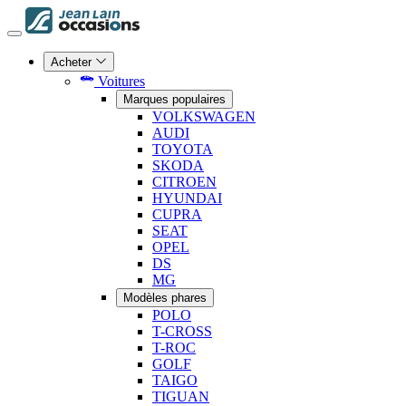
Acheter
Voitures
Marques populaires
VOLKSWAGEN
AUDI
TOYOTA
SKODA
CITROEN
HYUNDAI
CUPRA
SEAT
OPEL
DS
MG
Modèles phares
POLO
T-CROSS
T-ROC
GOLF
TAIGO
TIGUAN