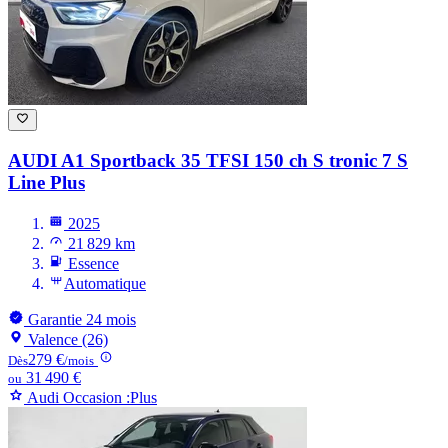
AUDI A1
Sportback 35 TFSI 150 ch S tronic 7 S
Line Plus
2025
21 829 km
Essence
Automatique
Garantie 24 mois
Valence (26)
279 €
Dès
/mois
31 490 €
ou
Audi Occasion :Plus