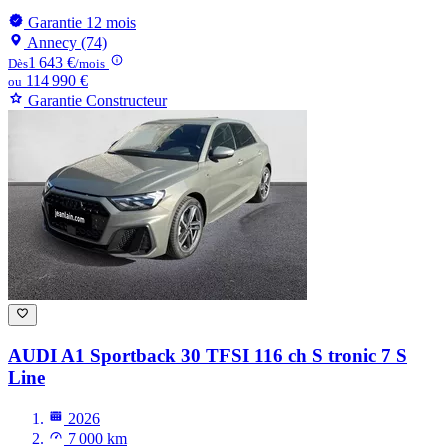
Garantie 12 mois
Annecy (74)
1 643 €
Dès
/mois
114 990 €
ou
Garantie Constructeur
AUDI A1
Sportback 30 TFSI 116 ch S tronic 7 S
Line
2026
7 000 km