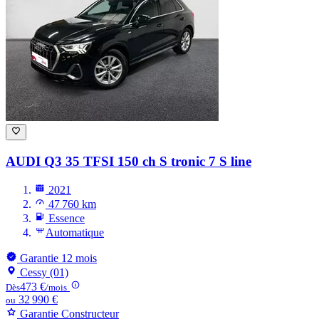
AUDI Q3
35 TFSI 150 ch S tronic 7 S line
2021
47 760 km
Essence
Automatique
Garantie 12 mois
Cessy (01)
473 €
Dès
/mois
32 990 €
ou
Garantie Constructeur