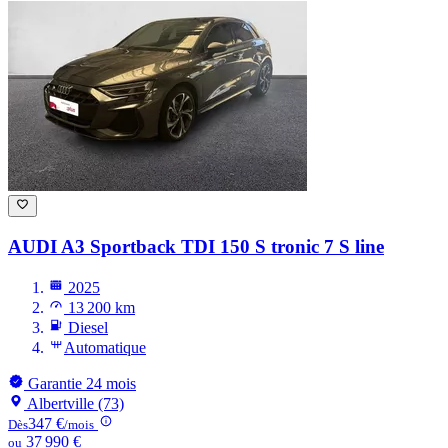
AUDI A3
Sportback TDI 150 S tronic 7 S line
2025
13 200 km
Diesel
Automatique
Garantie 24 mois
Albertville (73)
347 €
Dès
/mois
37 990 €
ou