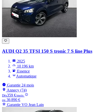
AUDI Q2
35 TFSI 150 S tronic 7 S line Plus
2025
10 196 km
Essence
Automatique
Garantie 24 mois
Annecy (74)
359 €
Dès
/mois
36 890 €
ou
Garantie VO Jean Lain