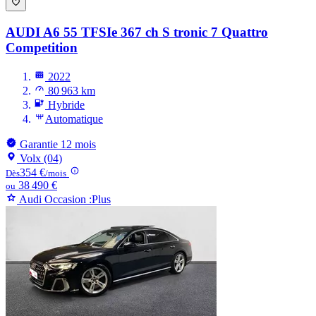
AUDI A6
55 TFSIe 367 ch S tronic 7 Quattro
Competition
2022
80 963 km
Hybride
Automatique
Garantie 12 mois
Volx (04)
354 €
Dès
/mois
38 490 €
ou
Audi Occasion :Plus