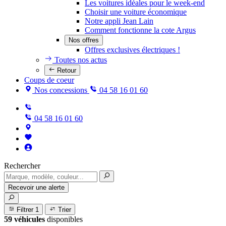
Les voitures idéales pour le week-end
Choisir une voiture économique
Notre appli Jean Lain
Comment fonctionne la cote Argus
Nos offres
Offres exclusives électriques !
Toutes nos actus
Retour
Coups de coeur
Nos concessions
04 58 16 01 60
04 58 16 01 60
Rechercher
Recevoir une alerte
Filtrer
1
Trier
59 véhicules
disponibles