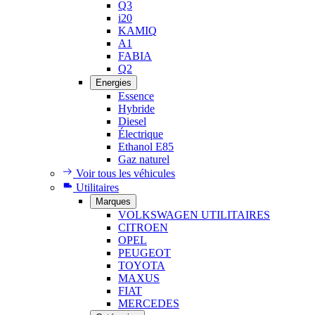
Q3
i20
KAMIQ
A1
FABIA
Q2
Energies
Essence
Hybride
Diesel
Électrique
Ethanol E85
Gaz naturel
Voir tous les véhicules
Utilitaires
Marques
VOLKSWAGEN UTILITAIRES
CITROEN
OPEL
PEUGEOT
TOYOTA
MAXUS
FIAT
MERCEDES