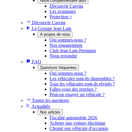
Notre complémentaire auto
Découvrir Carvita
Les avantages
Protection +
Découvrir Carvita
Le Groupe Jean Lain
A propos de nous
Qui sommes-nous ?
Nos engagements
Club Jean Lain Premium
Nous rejoindre
FAQ
Questions fréquentes
Qui sommes-nous ?
Les véhicules sont-ils disponibles ?
Tous les véhicules sont-ils révisés ?
Faîtes-vous des reprises ?
Peut-on essayer un véhicule ?
Toutes les questions
Actualités
Nos articles
Fiscalité automobile 2026
Acheter une voiture électrique
Choisir son véhicule d'occasion