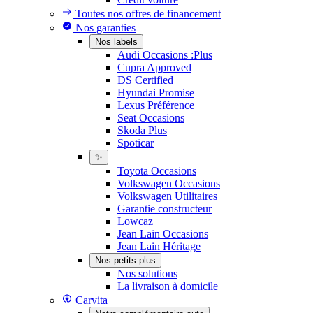
Toutes nos offres de financement
Nos garanties
Nos labels
Audi Occasions :Plus
Cupra Approved
DS Certified
Hyundai Promise
Lexus Préférence
Seat Occasions
Skoda Plus
Spoticar
✨
Toyota Occasions
Volkswagen Occasions
Volkswagen Utilitaires
Garantie constructeur
Lowcaz
Jean Lain Occasions
Jean Lain Héritage
Nos petits plus
Nos solutions
La livraison à domicile
Carvita