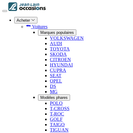
Acheter
Voitures
Marques populaires
VOLKSWAGEN
AUDI
TOYOTA
SKODA
CITROEN
HYUNDAI
CUPRA
SEAT
OPEL
DS
MG
Modèles phares
POLO
T-CROSS
T-ROC
GOLF
TAIGO
TIGUAN