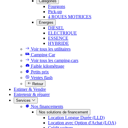
Catégories
Fourgons
Pick-up
4 ROUES MOTRICES
Energies
DIESEL
ELECTRIQUE
ESSENCE
HYBRIDE
Voir tous les utilitaires
Camping Car
Voir tous les camping-cars
Faible kilométrage
Petits prix
Ventes flash
Retour
Estimer & Vendre
Entretenir & réparer
Services
Nos financements
Nos solutions de financement
Location Longue Durée (LLD)
Location avec Option d'Achat (LOA)
Crédit voiture