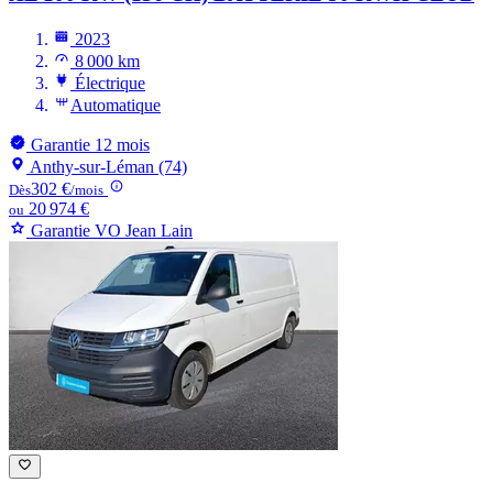
2023
8 000 km
Électrique
Automatique
Garantie 12 mois
Anthy-sur-Léman (74)
302 €
Dès
/mois
20 974 €
ou
Garantie VO Jean Lain