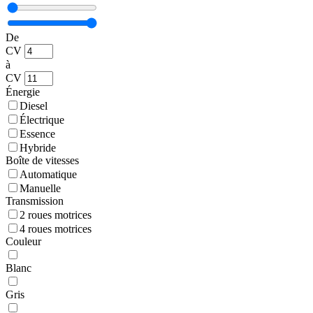
De
CV
à
CV
Énergie
Diesel
Électrique
Essence
Hybride
Boîte de vitesses
Automatique
Manuelle
Transmission
2 roues motrices
4 roues motrices
Couleur
Blanc
Gris