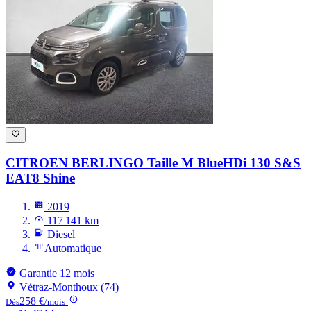
CITROEN BERLINGO
Taille M BlueHDi 130 S&S
EAT8 Shine
2019
117 141 km
Diesel
Automatique
Garantie 12 mois
Vétraz-Monthoux (74)
258 €
Dès
/mois