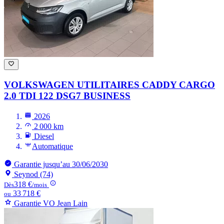
VOLKSWAGEN UTILITAIRES CADDY
CARGO
2.0 TDI 122 DSG7 BUSINESS
2026
2 000 km
Diesel
Automatique
Garantie jusqu’au 30/06/2030
Seynod (74)
318 €
Dès
/mois
33 718 €
ou
Garantie VO Jean Lain