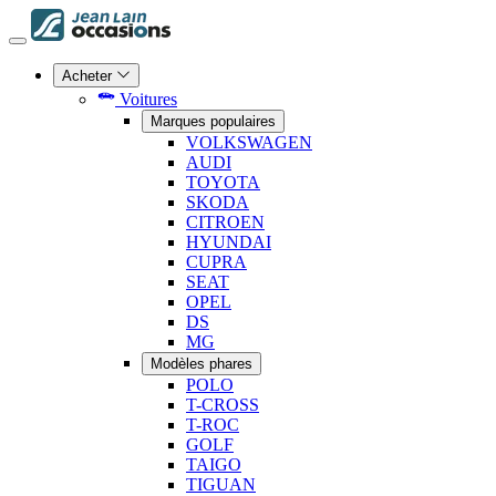
Acheter
Voitures
Marques populaires
VOLKSWAGEN
AUDI
TOYOTA
SKODA
CITROEN
HYUNDAI
CUPRA
SEAT
OPEL
DS
MG
Modèles phares
POLO
T-CROSS
T-ROC
GOLF
TAIGO
TIGUAN