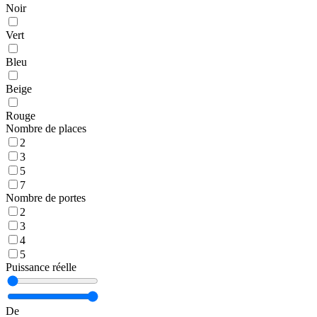
Noir
Vert
Bleu
Beige
Rouge
Nombre de places
2
3
5
7
Nombre de portes
2
3
4
5
Puissance réelle
De