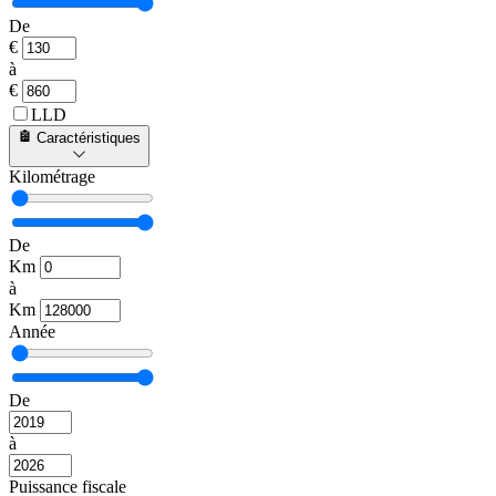
De
€
à
€
LLD
Caractéristiques
Kilométrage
De
Km
à
Km
Année
De
à
Puissance fiscale