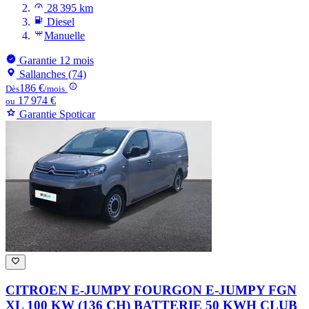
28 395 km
Diesel
Manuelle
Garantie 12 mois
Sallanches (74)
186 €
Dès
/mois
17 974 €
ou
Garantie Spoticar
CITROEN E-JUMPY FOURGON
E-JUMPY FGN
XL 100 KW (136 CH) BATTERIE 50 KWH CLUB