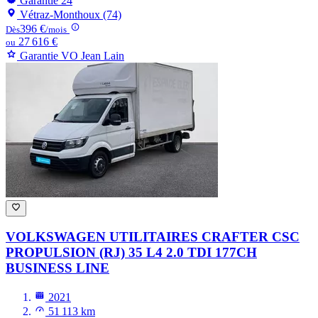
Garantie 24
Vétraz-Monthoux (74)
396 €
Dès
/mois
27 616 €
ou
Garantie VO Jean Lain
VOLKSWAGEN UTILITAIRES CRAFTER
CSC
PROPULSION (RJ) 35 L4 2.0 TDI 177CH
BUSINESS LINE
2021
51 113 km