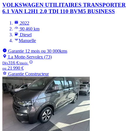
VOLKSWAGEN UTILITAIRES TRANSPORTER
6.1 VAN L2H1 2.0 TDI 110 BVM5 BUSINESS
2022
90 460 km
Diesel
Manuelle
Garantie 12 mois ou 30 000kms
La Motte-Servolex (73)
316 €
Dès
/mois
21 990 €
ou
Garantie Constructeur