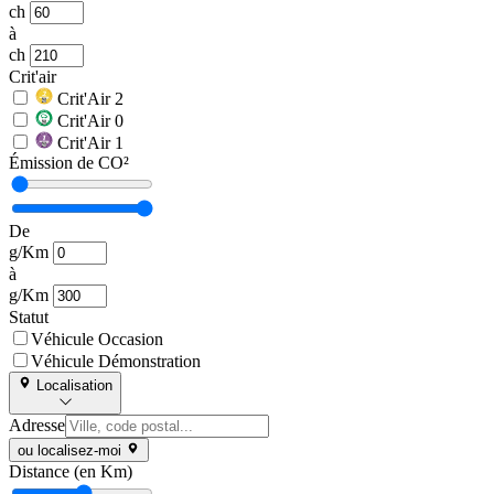
ch
à
ch
Crit'air
Crit'Air 2
Crit'Air 0
Crit'Air 1
Émission de CO²
De
g/Km
à
g/Km
Statut
Véhicule Occasion
Véhicule Démonstration
Localisation
Adresse
ou localisez-moi
Distance (en Km)