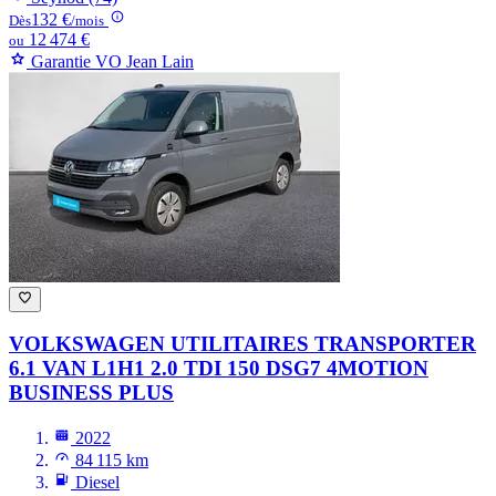
132 €
Dès
/mois
12 474 €
ou
Garantie VO Jean Lain
VOLKSWAGEN UTILITAIRES TRANSPORTER
6.1 VAN L1H1 2.0 TDI 150 DSG7 4MOTION
BUSINESS PLUS
2022
84 115 km
Diesel