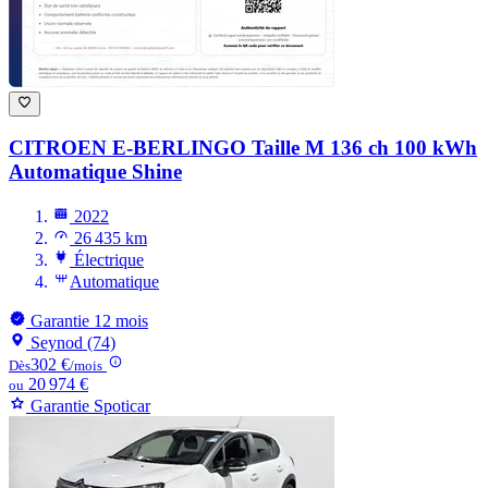
CITROEN E-BERLINGO
Taille M 136 ch 100 kWh
Automatique Shine
2022
26 435 km
Électrique
Automatique
Garantie 12 mois
Seynod (74)
302 €
Dès
/mois
20 974 €
ou
Garantie Spoticar