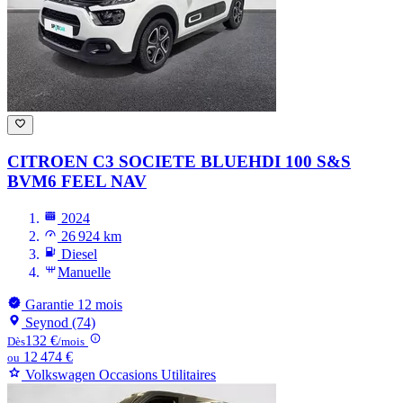
CITROEN C3
SOCIETE BLUEHDI 100 S&S
BVM6 FEEL NAV
2024
26 924 km
Diesel
Manuelle
Garantie 12 mois
Seynod (74)
132 €
Dès
/mois
12 474 €
ou
Volkswagen Occasions Utilitaires