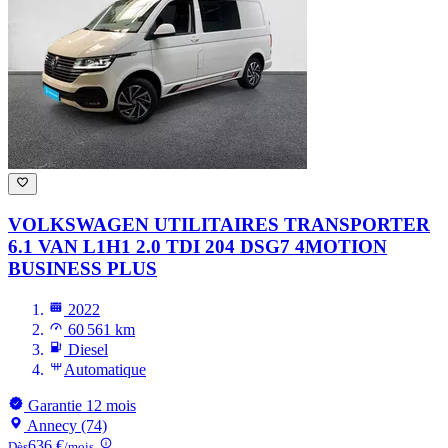
VOLKSWAGEN UTILITAIRES TRANSPORTER
6.1 VAN L1H1 2.0 TDI 204 DSG7 4MOTION
BUSINESS PLUS
2022
60 561 km
Diesel
Automatique
Garantie 12 mois
Annecy (74)
636 €
Dès
/mois