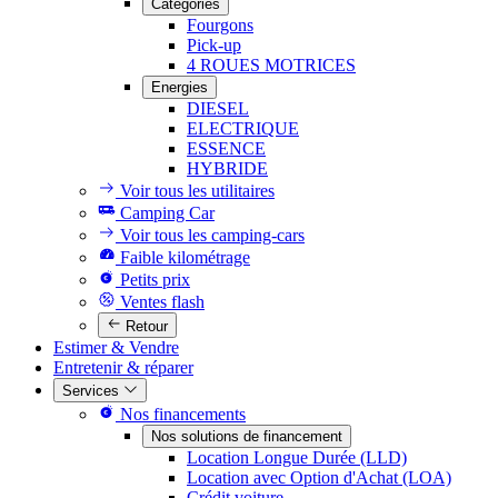
Catégories
Fourgons
Pick-up
4 ROUES MOTRICES
Energies
DIESEL
ELECTRIQUE
ESSENCE
HYBRIDE
Voir tous les utilitaires
Camping Car
Voir tous les camping-cars
Faible kilométrage
Petits prix
Ventes flash
Retour
Estimer & Vendre
Entretenir & réparer
Services
Nos financements
Nos solutions de financement
Location Longue Durée (LLD)
Location avec Option d'Achat (LOA)
Crédit voiture