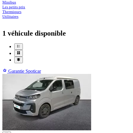
Minibus
Les petits prix
Thermiques
Utilitaires
1 véhicule
disponible
Garantie Spoticar