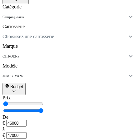
Catégorie
Camping-cars
x
Carrosserie
Choisissez une carrosserie
Marque
CITROEN
x
Modèle
JUMPY VAN
x
Budget
Prix
De
€
à
€