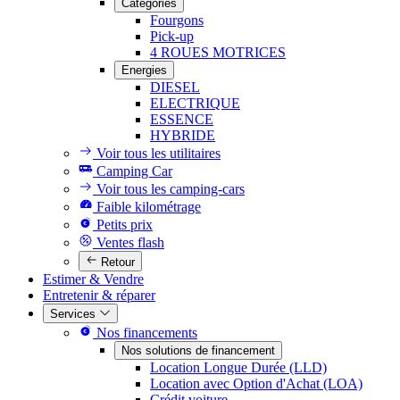
Catégories
Fourgons
Pick-up
4 ROUES MOTRICES
Energies
DIESEL
ELECTRIQUE
ESSENCE
HYBRIDE
Voir tous les utilitaires
Camping Car
Voir tous les camping-cars
Faible kilométrage
Petits prix
Ventes flash
Retour
Estimer & Vendre
Entretenir & réparer
Services
Nos financements
Nos solutions de financement
Location Longue Durée (LLD)
Location avec Option d'Achat (LOA)
Crédit voiture