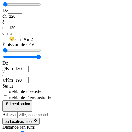
De
ch
à
ch
Crit'air
Crit'Air 2
Émission de CO²
De
g/Km
à
g/Km
Statut
Véhicule Occasion
Véhicule Démonstration
Localisation
Adresse
ou localisez-moi
Distance (en Km)