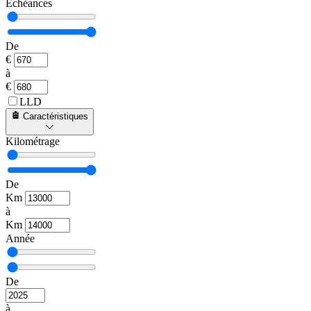
Échéances
De
€
à
€
LLD
Caractéristiques
Kilométrage
De
Km
à
Km
Année
De
à