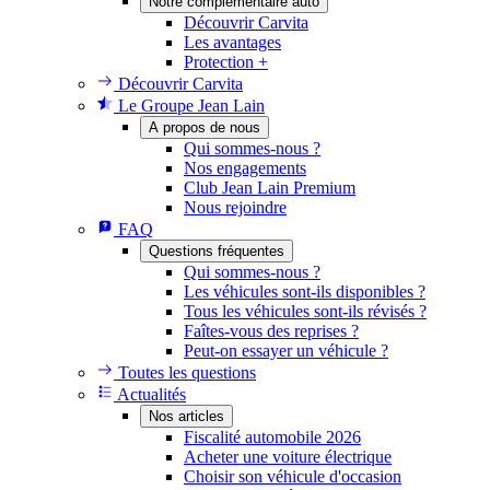
Notre complémentaire auto
Découvrir Carvita
Les avantages
Protection +
Découvrir Carvita
Le Groupe Jean Lain
A propos de nous
Qui sommes-nous ?
Nos engagements
Club Jean Lain Premium
Nous rejoindre
FAQ
Questions fréquentes
Qui sommes-nous ?
Les véhicules sont-ils disponibles ?
Tous les véhicules sont-ils révisés ?
Faîtes-vous des reprises ?
Peut-on essayer un véhicule ?
Toutes les questions
Actualités
Nos articles
Fiscalité automobile 2026
Acheter une voiture électrique
Choisir son véhicule d'occasion