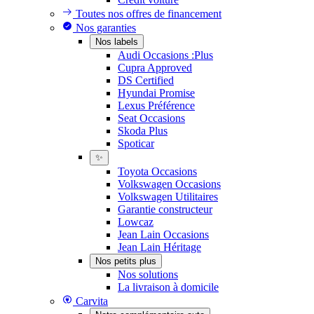
Toutes nos offres de financement
Nos garanties
Nos labels
Audi Occasions :Plus
Cupra Approved
DS Certified
Hyundai Promise
Lexus Préférence
Seat Occasions
Skoda Plus
Spoticar
✨
Toyota Occasions
Volkswagen Occasions
Volkswagen Utilitaires
Garantie constructeur
Lowcaz
Jean Lain Occasions
Jean Lain Héritage
Nos petits plus
Nos solutions
La livraison à domicile
Carvita