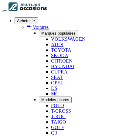
Acheter
Voitures
Marques populaires
VOLKSWAGEN
AUDI
TOYOTA
SKODA
CITROEN
HYUNDAI
CUPRA
SEAT
OPEL
DS
MG
Modèles phares
POLO
T-CROSS
T-ROC
TAIGO
GOLF
Q3