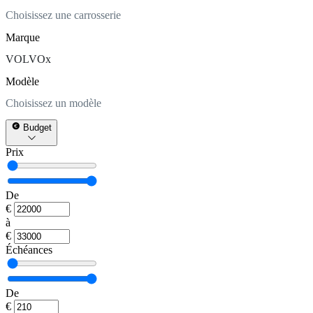
Choisissez une carrosserie
Marque
VOLVO
x
Modèle
Choisissez un modèle
Budget
Prix
De
€
à
€
Échéances
De
€