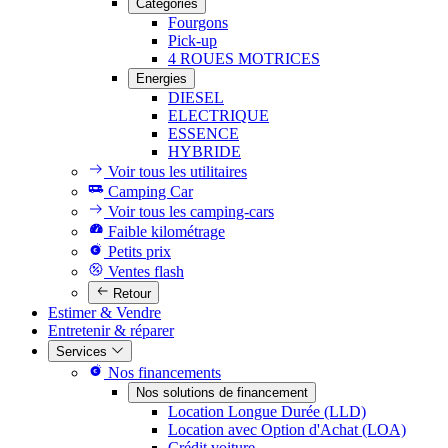
Catégories
Fourgons
Pick-up
4 ROUES MOTRICES
Energies
DIESEL
ELECTRIQUE
ESSENCE
HYBRIDE
Voir tous les utilitaires
Camping Car
Voir tous les camping-cars
Faible kilométrage
Petits prix
Ventes flash
Retour
Estimer & Vendre
Entretenir & réparer
Services
Nos financements
Nos solutions de financement
Location Longue Durée (LLD)
Location avec Option d'Achat (LOA)
Crédit voiture