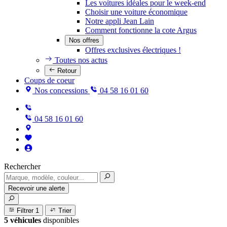
Les voitures idéales pour le week-end
Choisir une voiture économique
Notre appli Jean Lain
Comment fonctionne la cote Argus
Nos offres
Offres exclusives électriques !
Toutes nos actus
Retour
Coups de coeur
Nos concessions
04 58 16 01 60
04 58 16 01 60
Rechercher
Recevoir une alerte
Filtrer
1
Trier
5 véhicules
disponibles