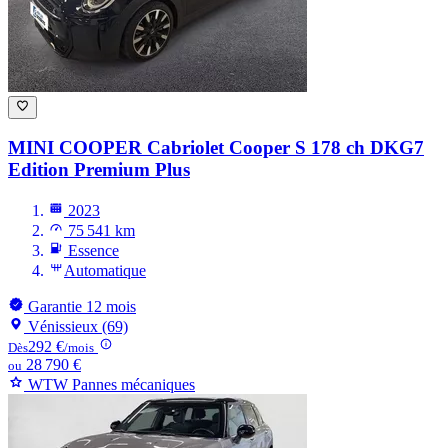
MINI COOPER
Cabriolet Cooper S 178 ch DKG7
Edition Premium Plus
2023
75 541 km
Essence
Automatique
Garantie 12 mois
Vénissieux (69)
292 €
Dès
/mois
28 790 €
ou
WTW Pannes mécaniques