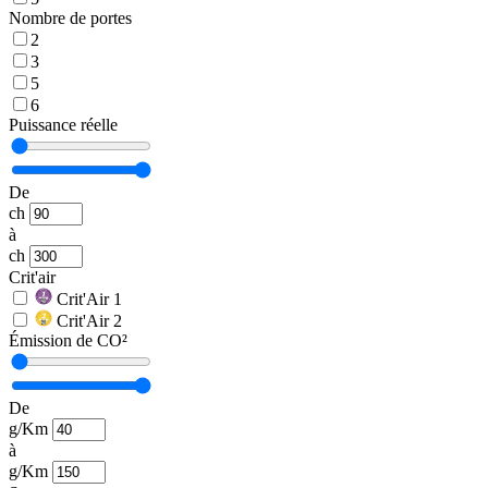
Nombre de portes
2
3
5
6
Puissance réelle
De
ch
à
ch
Crit'air
Crit'Air 1
Crit'Air 2
Émission de CO²
De
g/Km
à
g/Km