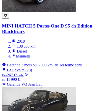
MINI HATCH
5 Portes One D 95 ch Edition
Blackfriars
2018
138 538 km
Diesel
Manuelle
Garantie 3 mois ou 5 000 km, au 1er terme échu
La Ravoire (73)
267 €
Dès
/mois
11 990 €
ou
Garantie VO Jean Lain