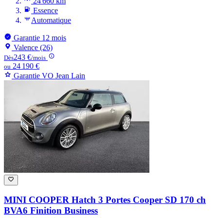
24 660 km
Essence
Automatique
Garantie 12 mois
Valence (26)
243 €
Dès
/mois
24 190 €
ou
Garantie VO Jean Lain
MINI COOPER
Hatch 3 Portes Cooper SD 170 ch
BVA6 Finition Business