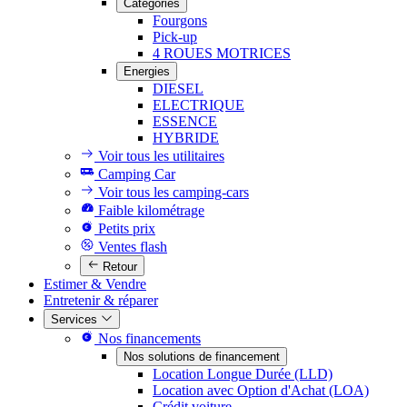
Catégories
Fourgons
Pick-up
4 ROUES MOTRICES
Energies
DIESEL
ELECTRIQUE
ESSENCE
HYBRIDE
Voir tous les utilitaires
Camping Car
Voir tous les camping-cars
Faible kilométrage
Petits prix
Ventes flash
Retour
Estimer & Vendre
Entretenir & réparer
Services
Nos financements
Nos solutions de financement
Location Longue Durée (LLD)
Location avec Option d'Achat (LOA)
Crédit voiture