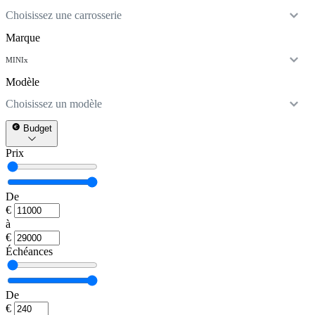
Choisissez une carrosserie
Marque
MINI
x
Modèle
Choisissez un modèle
Budget
Prix
De
€
à
€
Échéances
De
€