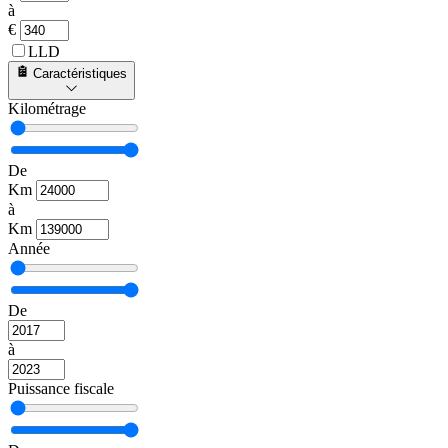
à
€
LLD
Caractéristiques
Kilométrage
De
Km
à
Km
Année
De
à
Puissance fiscale