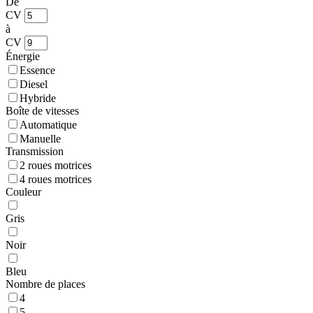
De
CV
à
CV
Énergie
Essence
Diesel
Hybride
Boîte de vitesses
Automatique
Manuelle
Transmission
2 roues motrices
4 roues motrices
Couleur
Gris
Noir
Bleu
Nombre de places
4
5