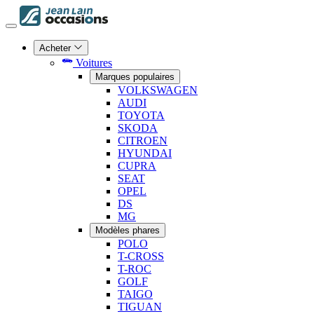
Acheter
Voitures
Marques populaires
VOLKSWAGEN
AUDI
TOYOTA
SKODA
CITROEN
HYUNDAI
CUPRA
SEAT
OPEL
DS
MG
Modèles phares
POLO
T-CROSS
T-ROC
GOLF
TAIGO
TIGUAN