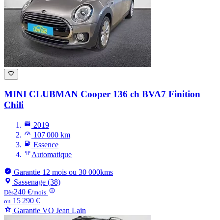
MINI CLUBMAN
Cooper 136 ch BVA7 Finition
Chili
2019
107 000 km
Essence
Automatique
Garantie 12 mois ou 30 000kms
Sassenage (38)
240 €
Dès
/mois
15 290 €
ou
Garantie VO Jean Lain