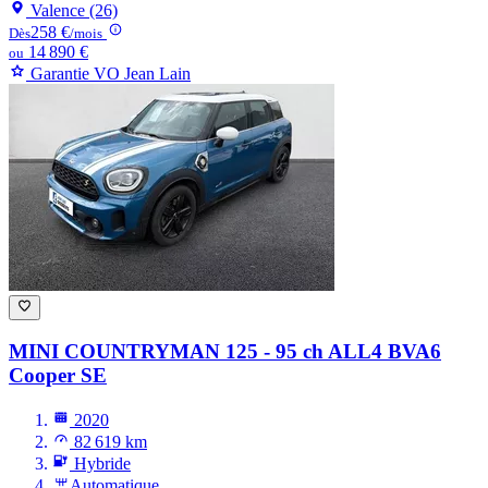
Valence (26)
258 €
Dès
/mois
14 890 €
ou
Garantie VO Jean Lain
MINI COUNTRYMAN
125 - 95 ch ALL4 BVA6
Cooper SE
2020
82 619 km
Hybride
Automatique