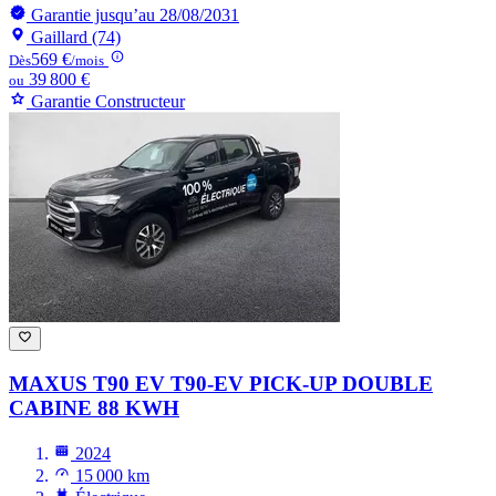
Garantie jusqu’au 28/08/2031
Gaillard (74)
569 €
Dès
/mois
39 800 €
ou
Garantie Constructeur
MAXUS T90 EV
T90-EV PICK-UP DOUBLE
CABINE 88 KWH
2024
15 000 km