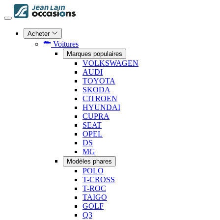
Acheter
Voitures
Marques populaires
VOLKSWAGEN
AUDI
TOYOTA
SKODA
CITROEN
HYUNDAI
CUPRA
SEAT
OPEL
DS
MG
Modèles phares
POLO
T-CROSS
T-ROC
TAIGO
GOLF
Q3