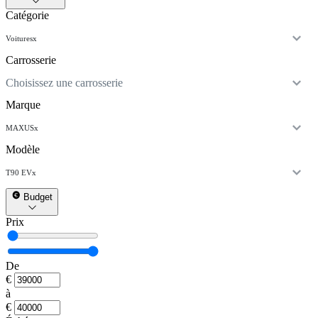
Catégorie
Voitures
x
Carrosserie
Choisissez une carrosserie
Marque
MAXUS
x
Modèle
T90 EV
x
Budget
Prix
De
€
à
€