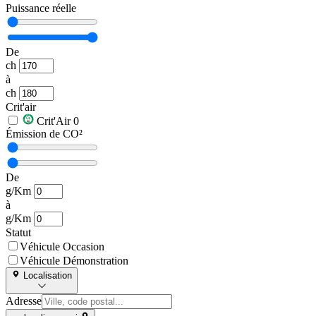
Puissance réelle
De
ch
à
ch
Crit'air
Crit'Air 0
Émission de CO²
De
g/Km
à
g/Km
Statut
Véhicule Occasion
Véhicule Démonstration
Localisation
Adresse