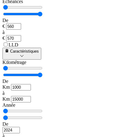
Échéances
De
€
à
€
LLD
Caractéristiques
Kilométrage
De
Km
à
Km
Année
De
à