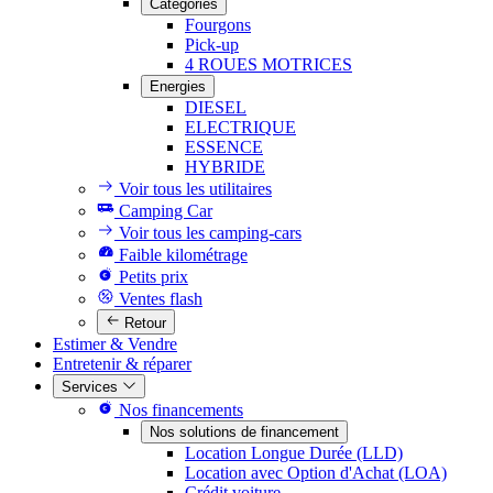
Catégories
Fourgons
Pick-up
4 ROUES MOTRICES
Energies
DIESEL
ELECTRIQUE
ESSENCE
HYBRIDE
Voir tous les utilitaires
Camping Car
Voir tous les camping-cars
Faible kilométrage
Petits prix
Ventes flash
Retour
Estimer & Vendre
Entretenir & réparer
Services
Nos financements
Nos solutions de financement
Location Longue Durée (LLD)
Location avec Option d'Achat (LOA)
Crédit voiture