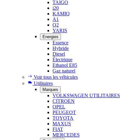
TAIGO
i20
KAMIQ
A1
Q2
YARIS
Energies
Essence
Hybride
Diesel
Électrique
Ethanol E85
Gaz naturel
Voir tous les véhicules
Utilitaires
Marques
VOLKSWAGEN UTILITAIRES
CITROEN
OPEL
PEUGEOT
TOYOTA
MAXUS
FIAT
MERCEDES