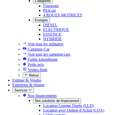
Catégories
Fourgons
Pick-up
4 ROUES MOTRICES
Energies
DIESEL
ELECTRIQUE
ESSENCE
HYBRIDE
Voir tous les utilitaires
Camping Car
Voir tous les camping-cars
Faible kilométrage
Petits prix
Ventes flash
Retour
Estimer & Vendre
Entretenir & réparer
Services
Nos financements
Nos solutions de financement
Location Longue Durée (LLD)
Location avec Option d'Achat (LOA)
Crédit voiture