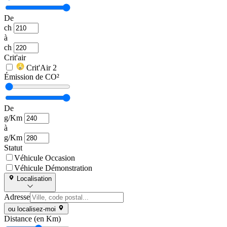
De
ch
à
ch
Crit'air
Crit'Air 2
Émission de CO²
De
g/Km
à
g/Km
Statut
Véhicule Occasion
Véhicule Démonstration
Localisation
Adresse
ou localisez-moi
Distance (en Km)