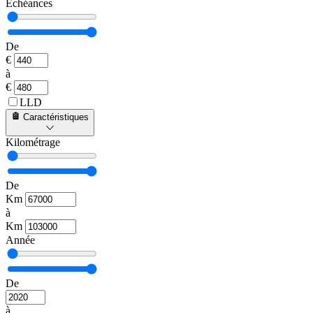
Échéances
De
€
à
€
LLD
Caractéristiques
Kilométrage
De
Km
à
Km
Année
De
à