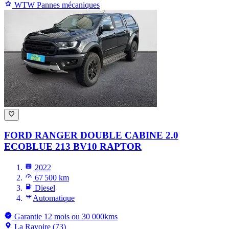
WTW Pannes mécaniques
FORD RANGER
DOUBLE CABINE 2.0
ECOBLUE 213 BV10 RAPTOR
2022
67 500 km
Diesel
Automatique
Garantie 12 mois ou 30 000kms
La Ravoire (73)