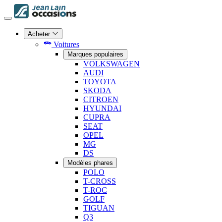
Acheter
Voitures
Marques populaires
VOLKSWAGEN
AUDI
TOYOTA
SKODA
CITROEN
HYUNDAI
CUPRA
SEAT
OPEL
MG
DS
Modèles phares
POLO
T-CROSS
T-ROC
GOLF
TIGUAN
Q3