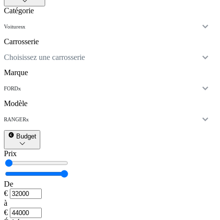
Catégorie
Voitures
x
Carrosserie
Choisissez une carrosserie
Marque
FORD
x
Modèle
RANGER
x
Budget
Prix
De
€
à
€