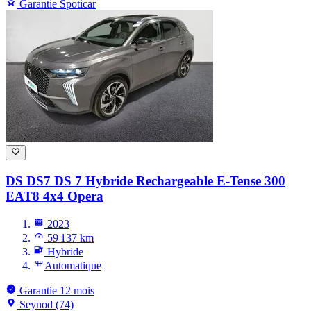
Garantie Spoticar
DS DS7
DS 7 Hybride Rechargeable E-Tense 300
EAT8 4x4 Opera
2023
59 137 km
Hybride
Automatique
Garantie 12 mois
Seynod (74)