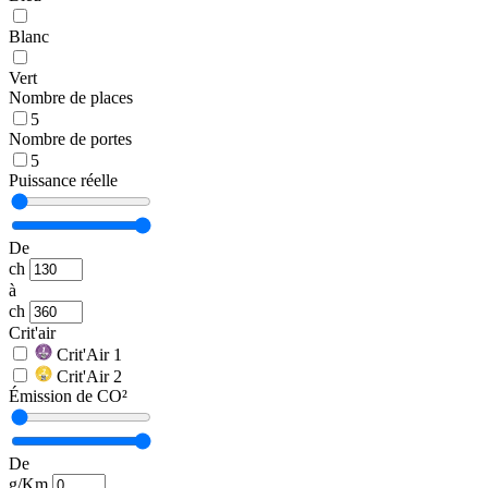
Blanc
Vert
Nombre de places
5
Nombre de portes
5
Puissance réelle
De
ch
à
ch
Crit'air
Crit'Air 1
Crit'Air 2
Émission de CO²
De
g/Km