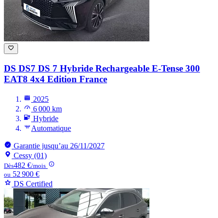
DS DS7
DS 7 Hybride Rechargeable E-Tense 300
EAT8 4x4 Edition France
2025
6 000 km
Hybride
Automatique
Garantie jusqu’au 26/11/2027
Cessy (01)
482 €
Dès
/mois
52 900 €
ou
DS Certified