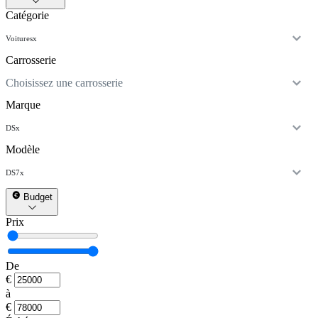
Catégorie
Voitures
x
Carrosserie
Choisissez une carrosserie
Marque
DS
x
Modèle
DS7
x
Budget
Prix
De
€
à
€