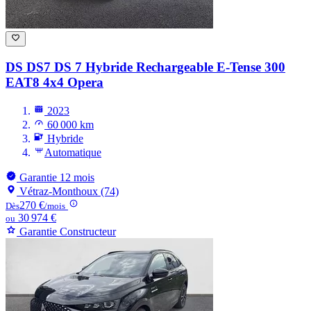
DS DS7
DS 7 Hybride Rechargeable E-Tense 300
EAT8 4x4 Opera
2023
60 000 km
Hybride
Automatique
Garantie 12 mois
Vétraz-Monthoux (74)
270 €
Dès
/mois
30 974 €
ou
Garantie Constructeur