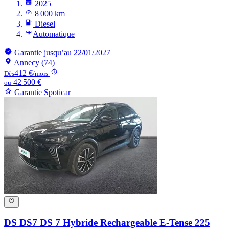
2025
8 000 km
Diesel
Automatique
Garantie jusqu’au 22/01/2027
Annecy (74)
412 €
Dès
/mois
42 500 €
ou
Garantie Spoticar
DS DS7
DS 7 Hybride Rechargeable E-Tense 225