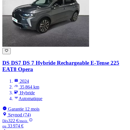
DS DS7
DS 7 Hybride Rechargeable E-Tense 225
EAT8 Opera
2024
35 864 km
Hybride
Automatique
Garantie 12 mois
Seynod (74)
322 €
Dès
/mois
33 974 €
ou