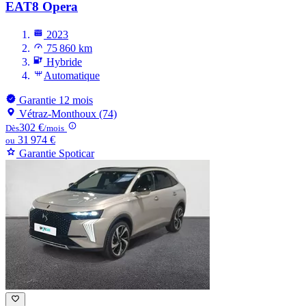
EAT8 Opera
2023
75 860 km
Hybride
Automatique
Garantie 12 mois
Vétraz-Monthoux (74)
302 €
Dès
/mois
31 974 €
ou
Garantie Spoticar