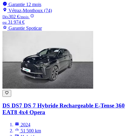
Garantie 12 mois
Vétraz-Monthoux (74)
302 €
Dès
/mois
31 974 €
ou
Garantie Spoticar
DS DS7
DS 7 Hybride Rechargeable E-Tense 360
EAT8 4x4 Opera
2024
51 500 km