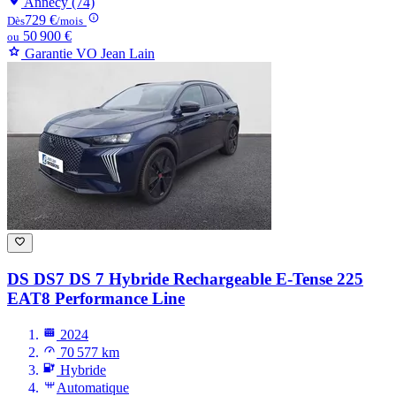
Annecy (74)
729 €
Dès
/mois
50 900 €
ou
Garantie VO Jean Lain
DS DS7
DS 7 Hybride Rechargeable E-Tense 225
EAT8 Performance Line
2024
70 577 km
Hybride
Automatique