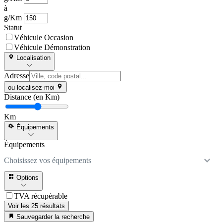
à
g/Km
Statut
Véhicule Occasion
Véhicule Démonstration
Localisation
Adresse
ou localisez-moi
Distance (en Km)
Km
Équipements
Équipements
Choisissez vos équipements
Options
TVA récupérable
Voir les 25 résultats
Sauvegarder la recherche