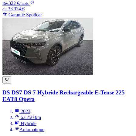
322 €
Dès
/mois
33 974 €
ou
Garantie Spoticar
DS DS7
DS 7 Hybride Rechargeable E-Tense 225
EAT8 Opera
2023
63 250 km
Hybride
Automatique