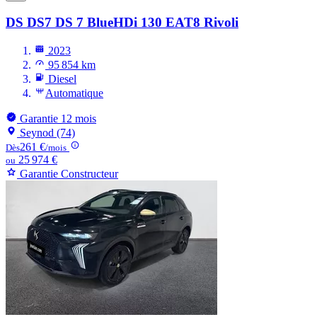
DS DS7
DS 7 BlueHDi 130 EAT8 Rivoli
2023
95 854 km
Diesel
Automatique
Garantie 12 mois
Seynod (74)
261 €
Dès
/mois
25 974 €
ou
Garantie Constructeur