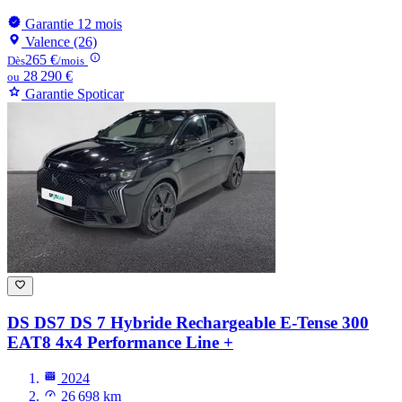
Garantie 12 mois
Valence (26)
265 €
Dès
/mois
28 290 €
ou
Garantie Spoticar
DS DS7
DS 7 Hybride Rechargeable E-Tense 300
EAT8 4x4 Performance Line +
2024
26 698 km