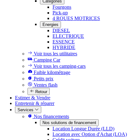
Catégories
Fourgons
Pick-up
4 ROUES MOTRICES
Energies
DIESEL
ELECTRIQUE
ESSENCE
HYBRIDE
Voir tous les utilitaires
Camping Car
Voir tous les camping-cars
Faible kilométrage
Petits prix
Ventes flash
Retour
Estimer & Vendre
Entretenir & réparer
Services
Nos financements
Nos solutions de financement
Location Longue Durée (LLD)
Location avec Option d'Achat (LOA)
Crédit voiture