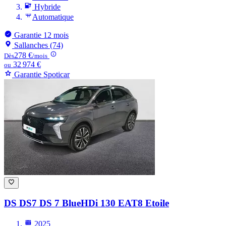
Hybride
Automatique
Garantie 12 mois
Sallanches (74)
278 €
Dès
/mois
32 974 €
ou
Garantie Spoticar
DS DS7
DS 7 BlueHDi 130 EAT8 Etoile
2025