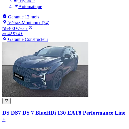
Hybride
Automatique
Garantie 12 mois
Vétraz-Monthoux (74)
400 €
Dès
/mois
42 974 €
ou
Garantie Constructeur
DS DS7
DS 7 BlueHDi 130 EAT8 Performance Line
+