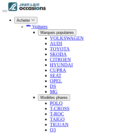
Acheter
Voitures
Marques populaires
VOLKSWAGEN
AUDI
TOYOTA
SKODA
CITROEN
HYUNDAI
CUPRA
SEAT
OPEL
DS
MG
Modèles phares
POLO
T-CROSS
T-ROC
TAIGO
TIGUAN
Q3