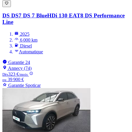
DS DS7
DS 7 BlueHDi 130 EAT8 DS Performance
Line
2025
6 000 km
Diesel
Automatique
Garantie 24
Annecy (74)
323 €
Dès
/mois
39 900 €
ou
Garantie Spoticar