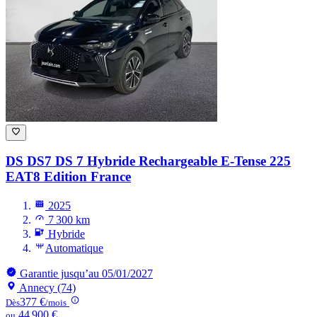
DS DS7
DS 7 Hybride Rechargeable E-Tense 225
EAT8 Edition France
2025
7 300 km
Hybride
Automatique
Garantie jusqu’au 05/01/2027
Annecy (74)
377 €
Dès
/mois
44 900 €
ou