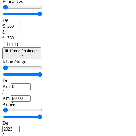
Échéances
De
€
à
€
LLD
Caractéristiques
Kilométrage
De
Km
à
Km
Année
De
à