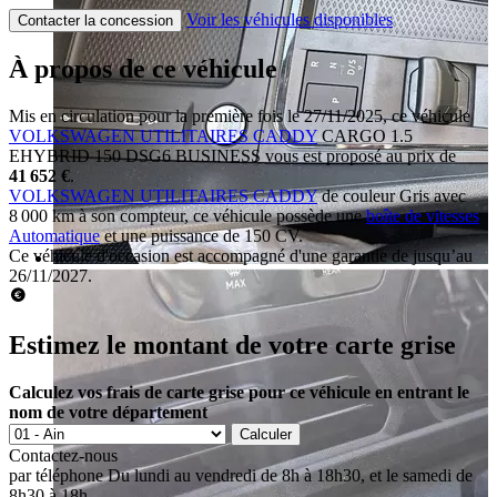
Voir les véhicules disponibles
Contacter la concession
À propos de ce véhicule
Mis en circulation pour la première fois le 27/11/2025, ce véhicule
VOLKSWAGEN UTILITAIRES CADDY
CARGO 1.5
EHYBRID 150 DSG6 BUSINESS vous est proposé au prix de
41 652 €
.
VOLKSWAGEN UTILITAIRES CADDY
de couleur Gris avec
8 000 km à son compteur, ce véhicule possède une
boîte de vitesses
Automatique
et une puissance de 150 CV.
Ce véhicule d'occasion est accompagné d'une garantie de jusqu’au
26/11/2027.
Estimez le montant de votre carte grise
Calculez vos frais de carte grise pour ce véhicule en entrant le
nom de votre département
Calculer
Contactez-nous
par téléphone
Du lundi au vendredi de 8h à 18h30, et le samedi de
8h30 à 18h.