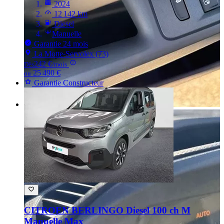
2024
12 142 km
Diesel
Manuelle
Garantie 24 mois
La Motte-Servolex (73)
242 €
Dès
/mois
25 490 €
ou
Garantie Constructeur
CITROEN BERLINGO
Diesel 100 ch M
Manuelle Max