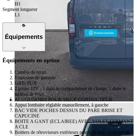
H1
Segment longueur
L1
Équipements
Équipements en option
Caméra de recul
Extension de garantie
GRIS PUR
2 prises 12V : 1 dans le compartiment de charge, 1 dans le
tableau de bord
ACCOUDOIRS POUR SIEGE CONDUCTEUR
Appui lombaire réglable manuellement, à gauche
BAC VIDE POCHES DESSUS DU PARE BRISE ET
CAPUCINE
BOITE A GANT (ECLAIREE) AVEC VOLET FERMANT
A CLE
Boitiers de rétroviseurs extérieurs peints en noir, poignées de