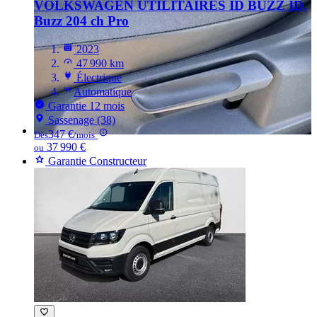
VOLKSWAGEN UTILITAIRES ID BUZZ
ID.
Buzz 204 ch Pro
2023
47 990 km
Électrique
Automatique
Garantie 12 mois
Sassenage (38)
347 €
Dès
/mois
37 990 €
ou
Garantie Constructeur