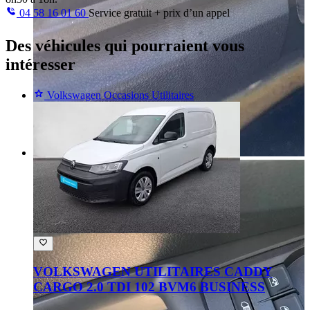
04 58 16 01 60
Service gratuit + prix d’un appel
Des véhicules
qui pourraient vous
intéresser
Volkswagen Occasions Utilitaires
VOLKSWAGEN UTILITAIRES CADDY
CARGO 2.0 TDI 102 BVM6 BUSINESS