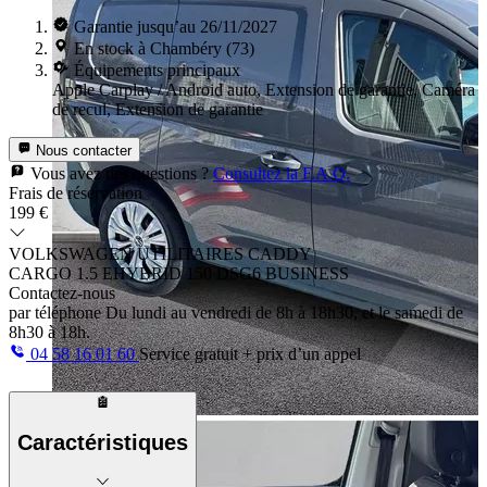
Garantie jusqu’au 26/11/2027
En stock à Chambéry (73)
Équipements principaux
Apple Carplay / Android auto, Extension de garantie, Caméra
de recul, Extension de garantie
Nous contacter
Vous avez des questions ?
Consultez la F.A.Q.
Frais de réservation
199 €
VOLKSWAGEN UTILITAIRES CADDY
CARGO 1.5 EHYBRID 150 DSG6 BUSINESS
Contactez-nous
par téléphone
Du lundi au vendredi de 8h à 18h30, et le samedi de
8h30 à 18h.
04 58 16 01 60
Service gratuit + prix d’un appel
Caractéristiques