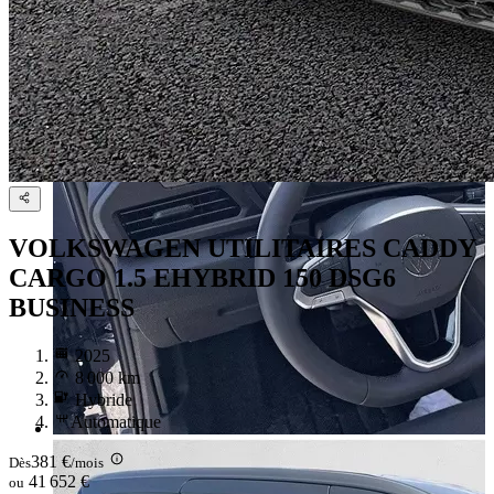
VOLKSWAGEN UTILITAIRES CADDY
CARGO 1.5 EHYBRID 150 DSG6
BUSINESS
2025
8 000 km
Hybride
Automatique
381 €
Dès
/mois
41 652 €
ou