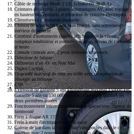
Câble de recharge Mode 2 UE Schuko coudé (8 A)
Ceintures de sécurité 3 points automatiques AV, avec réglage
en hauteur des ceintures et rétracteur de ceinture électriques
Climatiseur à commande manuelle
Cloison de séparation haute sans fenêtre, sans rétroviseur
intérieur de sécurité
Combiné d'instruments (km/h), affichages de la vitesse,
compteur totalisateur et journalier, régime, niveau de carburant
et heure
Console centrale avec 2 porte-boissons universels
Détecteur de fatigue
Diffuseurs d'air AV en Noir Mat
Digital Cockpit
Dispositif start/stop de mise en veille avec récupération de
l'énergie au freinage
ESP
Extension de garantie 5 ans kilométrage maximal 150000 km
Garantie 5 ans ou 150 000 km avec kilomètres illimités les
deux premières années
Fonctionnement intermittent des essuie-glaces avec capteur de
luminosité
Frein à disque AR 15"
Frein à main électrique avec Hill assist
Galerie de toit dans la cabine (bac vide-poches dans le ciel de
pavillon avec 2 poignées dans la cabine)