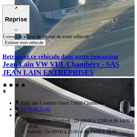
Reprise
Estimez la valeur de reprise de votre véhicule
Estimer mon véhicule
Retrouvez ce véhicule dans notre concession
Jean Lain VW VUL Chambéry - SAS
JEAN LAIN ENTREPRISES
ZAC des Landiers Ouest 73000 Chambéry
04 79 68 33 40
Du Lundi au Vendredi : De 08:00 à 12:00 et de 14:00 à
19:00
Samedi : De 09:00 à 12:00 et de 14:00 à 18:00