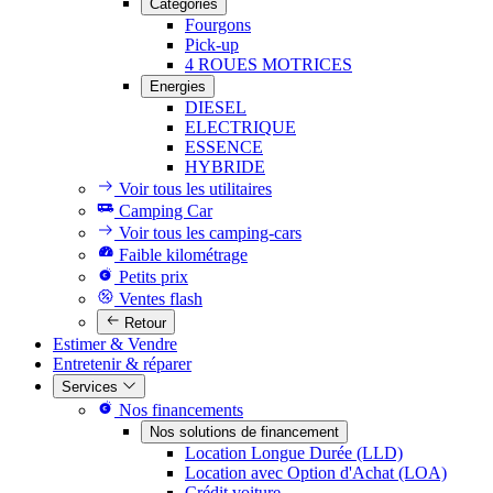
Catégories
Fourgons
Pick-up
4 ROUES MOTRICES
Energies
DIESEL
ELECTRIQUE
ESSENCE
HYBRIDE
Voir tous les utilitaires
Camping Car
Voir tous les camping-cars
Faible kilométrage
Petits prix
Ventes flash
Retour
Estimer & Vendre
Entretenir & réparer
Services
Nos financements
Nos solutions de financement
Location Longue Durée (LLD)
Location avec Option d'Achat (LOA)
Crédit voiture