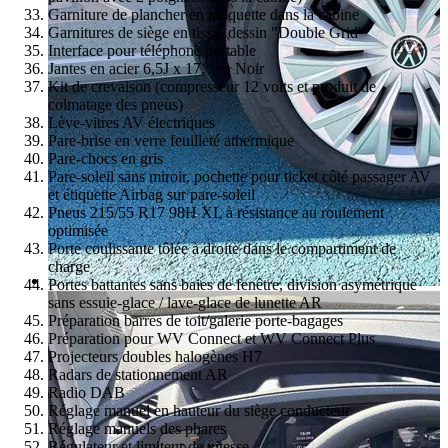
Garniture de plancher en moquette dans la cabine
Garnitures de siège en tissu, dessin "Double Grid"
Interface pour téléphone portable
Jantes en acier 6,5J x 17," en Noir
Kit de crevaison (compresseur 12 volts et produit de
colmatage des pneus)
Lève-vitres AV électriques
Pare-brise en verre feuilleté athermique
Pare-chocs en gris
Pare-soleil sans miroir, pochette pour ticket côté passager AV
et étiquette Airbag sur pare-soleil
Pneus 215/55 R17 98H XL à résistance au roulement
optimisée
Porte coulissante tôlée à droite dans le compartiment de
charge
Portes battantes sans baies de fenêtre, division asymétrique
sans essuie-glace / lave-glace de lunette AR
Préparation barres de toit/galerie porte-bagages
Préparation pour WV Connect et WV Connect Plus
Projecteurs doubles halogènes H7
Radars de stationnement AR
Radio DAB
Réglage manuel en hauteur du siège conducteur
Réglage manuels des phares
Régulateur et limiteur de vitesse