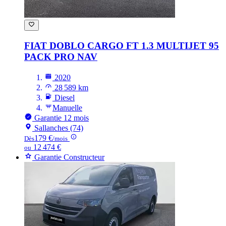
FIAT DOBLO
CARGO FT 1.3 MULTIJET 95
PACK PRO NAV
2020
28 589 km
Diesel
Manuelle
Garantie 12 mois
Sallanches (74)
179 €
Dès
/mois
12 474 €
ou
Garantie Constructeur