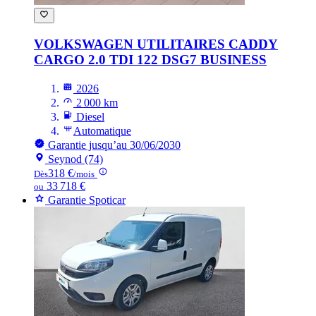
VOLKSWAGEN UTILITAIRES CADDY
CARGO 2.0 TDI 122 DSG7 BUSINESS
2026
2 000 km
Diesel
Automatique
Garantie jusqu’au 30/06/2030
Seynod (74)
318 €
Dès
/mois
33 718 €
ou
Garantie Spoticar