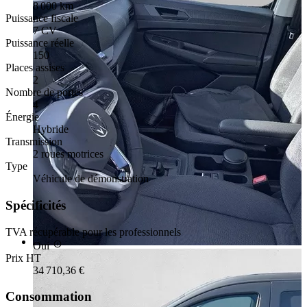
8 000 km
Puissance fiscale
7 CV
Puissance réelle
150
Places assises
2
Nombre de portes
4
Énergie
Hybride
Transmission
2 roues motrices
Type
Véhicule de démonstration
Spécificités
TVA récupérable pour les professionnels
Oui
Prix HT
34 710,36 €
Consommation