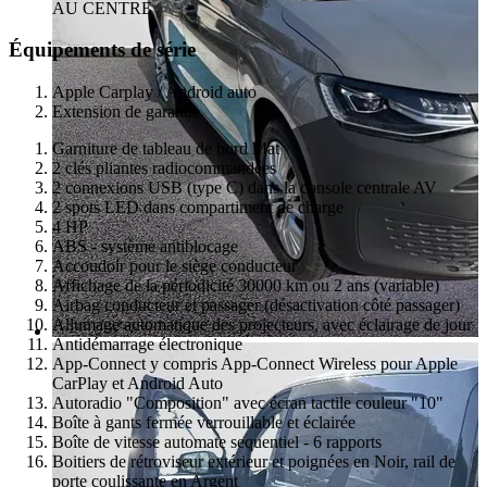
AU CENTRE
Équipements de série
Apple Carplay / Android auto
Extension de garantie
Garniture de tableau de bord Mat
2 clés pliantes radiocommandées
2 connexions USB (type C) dans la console centrale AV
2 spots LED dans compartiment de charge
4 HP
ABS - système antiblocage
Accoudoir pour le siège conducteur
Affichage de la périodicité 30000 km ou 2 ans (variable)
Airbag conducteur et passager (désactivation côté passager)
Allumage automatique des projecteurs, avec éclairage de jour
Antidémarrage électronique
App-Connect y compris App-Connect Wireless pour Apple
CarPlay et Android Auto
Autoradio "Composition" avec écran tactile couleur "10"
Boîte à gants fermée verrouillable et éclairée
Boîte de vitesse automate sequentiel - 6 rapports
Boitiers de rétroviseur extérieur et poignées en Noir, rail de
porte coulissante en Argent