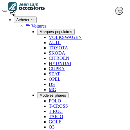
Acheter
Voitures
Marques populaires
VOLKSWAGEN
AUDI
TOYOTA
SKODA
CITROEN
HYUNDAI
CUPRA
SEAT
OPEL
DS
MG
Modèles phares
POLO
T-CROSS
T-ROC
TAIGO
GOLF
Q3