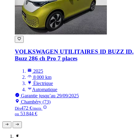
VOLKSWAGEN UTILITAIRES ID BUZZ
ID.
Buzz 286 ch Pro 7 places
2025
8 000 km
Électrique
Automatique
Garantie jusqu’au 29/09/2025
Chambéry (73)
472 €
Dès
/mois
53 844 €
ou