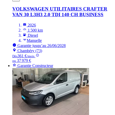
VOLKSWAGEN UTILITAIRES CRAFTER
VAN 30 L3H3 2.0 TDI 140 CH BUSINESS
2026
1 500 km
Diesel
Manuelle
Garantie jusqu’au 26/06/2028
Chambéry (73)
361 €
Dès
/mois
37 979 €
ou
Garantie Constructeur