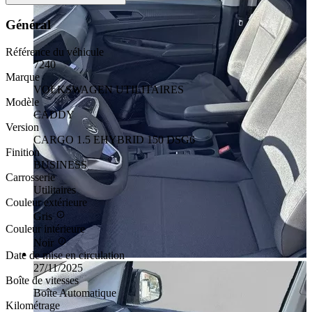
Général
Référence du véhicule
7240
Marque
VOLKSWAGEN UTILITAIRES
Modèle
CADDY
Version
CARGO 1.5 EHYBRID 150 DSG6
Finition
BUSINESS
Carrosserie
Utilitaires
Couleur extérieure
Gris
Couleur intérieure
Noir
Date de mise en circulation
27/11/2025
Boîte de vitesses
Boîte Automatique
Kilométrage