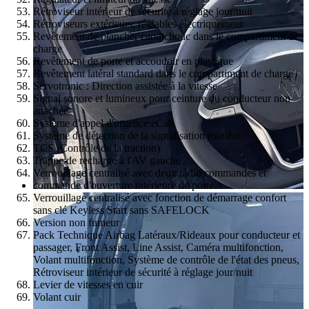
Rétroviseur intérieur de sécurité à réglage jour/nuit
Rétroviseurs extérieurs, réglables électriquement
Revêtement de plancher caoutchouc dans le compartiment de
charge
Revêtement de porte et accoudoir en plastique
Revêtement latéral standard dans le compartiment de charge
Servotronic : Direction assistée à la vitesse
Signal sonore et lumineux pour ceinture du conducteur non
attachée
Système d'appel d'urgence eCall
Système de détection de la signalisation routière
TCS (Contrôle de la traction)
Trappe de recharge à l'AV gauche
Verrouillage centralisé avec deux radio commandes et
commande d'ouverture intérieure de porte
Verrouillage centralisé avec fonction de démarrage confort
sans clé Keyless Start sans SAFELOCK
Version non fumeur
Pack Technique Airbag Latéraux/Rideaux pour conducteur et
passager, Front Assist, Line Assist, Caméra multifonction,
Volant multifonction, Système de contrôle de l'état des pneus,
Rétroviseur intérieur de sécurité à réglage jour/nuit
Levier de vitesses en cuir
Volant cuir