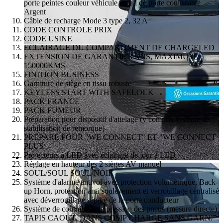
porte peintes couleur véhicule et rail de porte coulissante
Argent
Câble de recharge Mode 3 type 2, 32 A
CODE CONTROLE PRIX
CODE USINE
ECLAIRAGE DU COMPARTIMENT DE CHARGELED
EXTENSION DE GARANTIE 3 ANS, MAXIMUM
150000KMS
FINITION BUSINESS
Garniture de siège en tissu robuste
KEYLESS START WITH SAFELOCK
PACK FRANCE
PACK FUMEUR
Préparation pour dispositif d'attelage (y compris système de
stabilisation de remorque)
PREPARE POUR "WE CONNECT" ET "WE CONNECT
PLUS
Projecteurs à LED avec éclairage de jour à LED
Réglage en hauteur des 2 sièges AV manuel
SOUL/SOUL SOUL/NOIR
Système d'alarme antivol avec protection volumétrique, Back-
up Horn, protection anti-soulèvement et verrouillage centralisé
avec déverrouillage séparé de la porte conducteur
Système de contrôle de la pression des pneus (mesure directe)
TAPIS CAOUT. DANS COMP CHARGE SANS GARN.