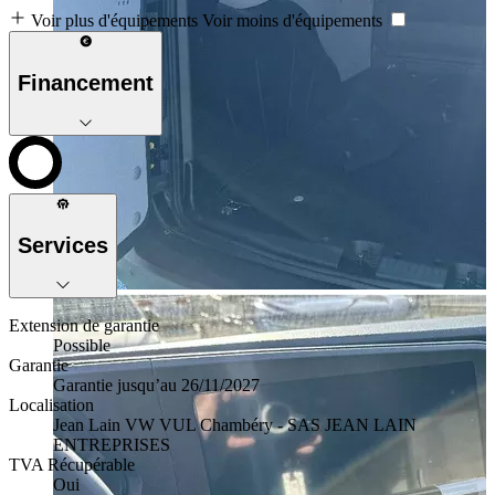
Voir plus d'équipements
Voir moins d'équipements
Financement
Services
Extension de garantie
Possible
Garantie
Garantie jusqu’au 26/11/2027
Localisation
Jean Lain VW VUL Chambéry - SAS JEAN LAIN
ENTREPRISES
TVA Récupérable
Oui