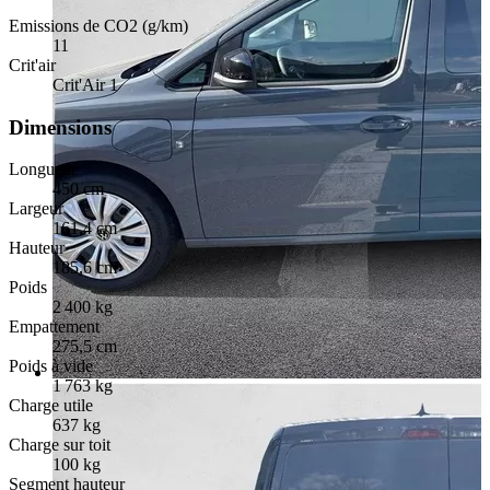
Emissions de CO2 (g/km)
11
Crit'air
Crit'Air 1
Dimensions
Longueur
450 cm
Largeur
161,4 cm
Hauteur
185,6 cm
Poids
2 400 kg
Empattement
275,5 cm
Poids à vide
1 763 kg
Charge utile
637 kg
Charge sur toit
100 kg
Segment hauteur