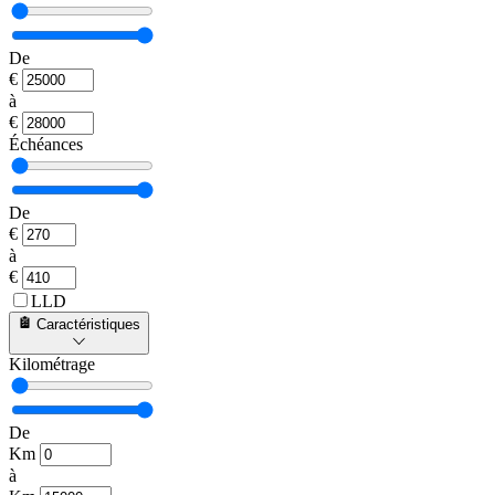
De
€
à
€
Échéances
De
€
à
€
LLD
Caractéristiques
Kilométrage
De
Km
à