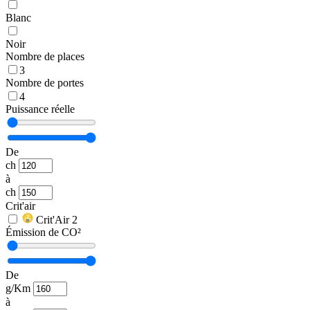
Blanc
Noir
Nombre de places
3
Nombre de portes
4
Puissance réelle
De
ch
à
ch
Crit'air
Crit'Air 2
Émission de CO²
De
g/Km
à