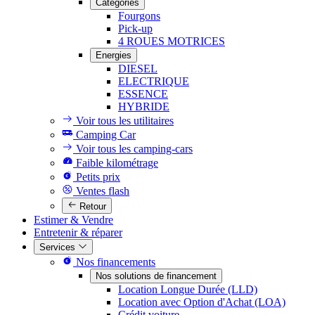
Catégories
Fourgons
Pick-up
4 ROUES MOTRICES
Energies
DIESEL
ELECTRIQUE
ESSENCE
HYBRIDE
Voir tous les utilitaires
Camping Car
Voir tous les camping-cars
Faible kilométrage
Petits prix
Ventes flash
Retour
Estimer & Vendre
Entretenir & réparer
Services
Nos financements
Nos solutions de financement
Location Longue Durée (LLD)
Location avec Option d'Achat (LOA)
Crédit voiture