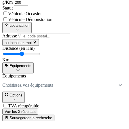
g/Km
Statut
Véhicule Occasion
Véhicule Démonstration
Localisation
Adresse
ou localisez-moi
Distance (en Km)
Km
Équipements
Équipements
Choisissez vos équipements
Options
TVA récupérable
Voir les 3 résultats
Sauvegarder la recherche