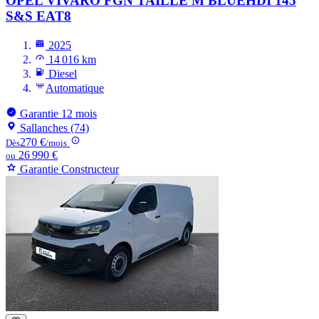
OPEL VIVARO
FGN TAILLE M BLUEHDI 145
S&S EAT8
2025
14 016 km
Diesel
Automatique
Garantie 12 mois
Sallanches (74)
270 €
Dès
/mois
26 990 €
ou
Garantie Constructeur