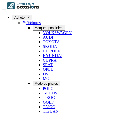
Acheter
Voitures
Marques populaires
VOLKSWAGEN
AUDI
TOYOTA
SKODA
CITROEN
HYUNDAI
CUPRA
SEAT
OPEL
DS
MG
Modèles phares
POLO
T-CROSS
T-ROC
GOLF
TAIGO
TIGUAN