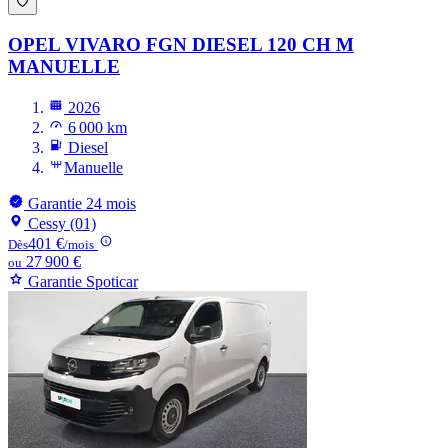
OPEL VIVARO
FGN DIESEL 120 CH M
MANUELLE
2026
6 000 km
Diesel
Manuelle
Garantie 24 mois
Cessy (01)
401 €
Dès
/mois
27 900 €
ou
Garantie Spoticar