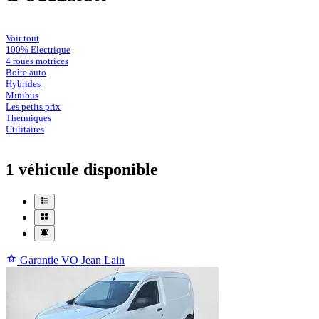
Voir tout
100% Electrique
4 roues motrices
Boîte auto
Hybrides
Minibus
Les petits prix
Thermiques
Utilitaires
1 véhicule
disponible
Garantie VO Jean Lain