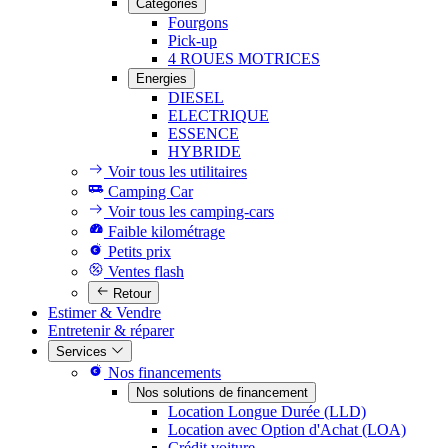
Catégories
Fourgons
Pick-up
4 ROUES MOTRICES
Energies
DIESEL
ELECTRIQUE
ESSENCE
HYBRIDE
Voir tous les utilitaires
Camping Car
Voir tous les camping-cars
Faible kilométrage
Petits prix
Ventes flash
Retour
Estimer & Vendre
Entretenir & réparer
Services
Nos financements
Nos solutions de financement
Location Longue Durée (LLD)
Location avec Option d'Achat (LOA)
Crédit voiture