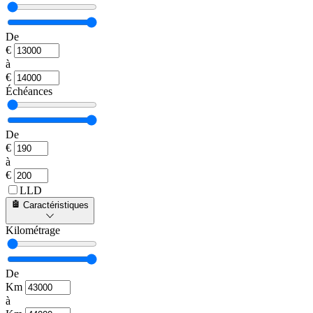
De
€
à
€
Échéances
De
€
à
€
LLD
Caractéristiques
Kilométrage
De
Km
à