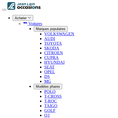
Acheter
Voitures
Marques populaires
VOLKSWAGEN
AUDI
TOYOTA
SKODA
CITROEN
CUPRA
HYUNDAI
SEAT
OPEL
DS
MG
Modèles phares
POLO
T-CROSS
T-ROC
TAIGO
GOLF
Q3