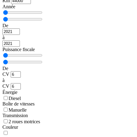
Km
Année
De
à
Puissance fiscale
De
CV
à
CV
Énergie
Diesel
Boîte de vitesses
Manuelle
Transmission
2 roues motrices
Couleur