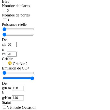
Bleu
Nombre de places
2
Nombre de portes
3
Puissance réelle
De
ch
à
ch
Crit'air
Crit'Air 2
Émission de CO²
De
g/Km
à
g/Km
Statut
Véhicule Occasion