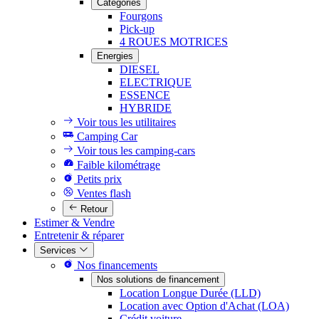
Catégories
Fourgons
Pick-up
4 ROUES MOTRICES
Energies
DIESEL
ELECTRIQUE
ESSENCE
HYBRIDE
Voir tous les utilitaires
Camping Car
Voir tous les camping-cars
Faible kilométrage
Petits prix
Ventes flash
Retour
Estimer & Vendre
Entretenir & réparer
Services
Nos financements
Nos solutions de financement
Location Longue Durée (LLD)
Location avec Option d'Achat (LOA)
Crédit voiture