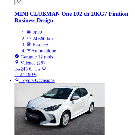
MINI CLUBMAN
One 102 ch DKG7 Finition
Business Design
2022
24 660 km
Essence
Automatique
Garantie 12 mois
Valence (26)
243 €
Dès
/mois
24 190 €
ou
Toyota Occasions