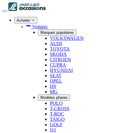
Acheter
Voitures
Marques populaires
VOLKSWAGEN
AUDI
TOYOTA
SKODA
CITROEN
CUPRA
HYUNDAI
SEAT
OPEL
DS
MG
Modèles phares
POLO
T-CROSS
T-ROC
TAIGO
GOLF
Q3