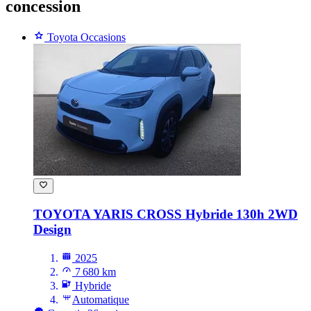
concession
Toyota Occasions
TOYOTA YARIS CROSS
Hybride 130h 2WD
Design
2025
7 680 km
Hybride
Automatique