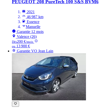
PEUGEOT 208
PureTech 100 S&S BVM6
2021
46 987 km
Essence
Manuelle
Garantie 12 mois
Valence (26)
200 €
Dès
/mois
13 900 €
ou
Garantie VO Jean Lain