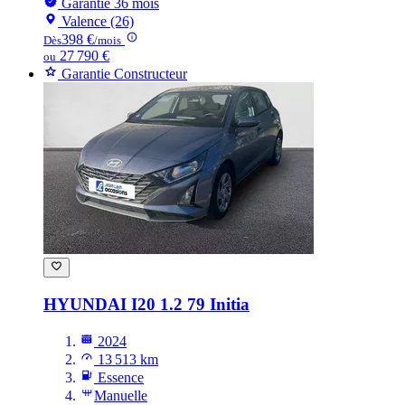
Garantie 36 mois
Valence (26)
398 €
Dès
/mois
27 790 €
ou
Garantie Constructeur
HYUNDAI I20
1.2 79 Initia
2024
13 513 km
Essence
Manuelle