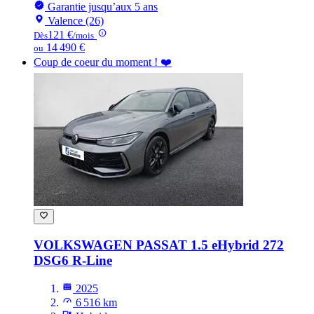
Garantie jusqu’aux 5 ans
Valence (26)
121 €
Dès
/mois
14 490 €
ou
Coup de coeur du moment ! ❤️
VOLKSWAGEN PASSAT
1.5 eHybrid 272
DSG6 R-Line
2025
6 516 km