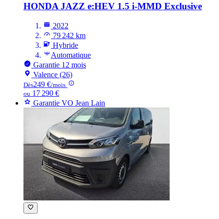
HONDA JAZZ
e:HEV 1.5 i-MMD Exclusive
2022
79 242 km
Hybride
Automatique
Garantie 12 mois
Valence (26)
249 €
Dès
/mois
17 290 €
ou
Garantie VO Jean Lain