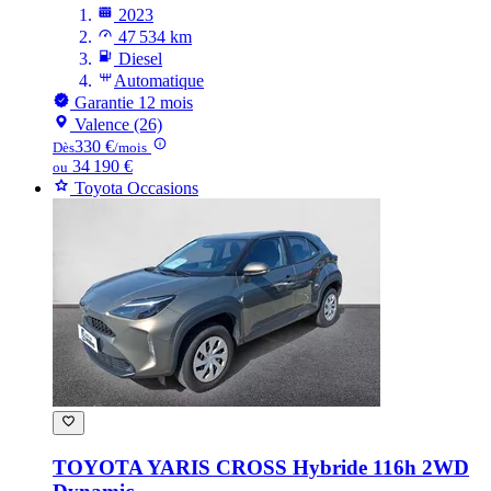
2023
47 534 km
Diesel
Automatique
Garantie 12 mois
Valence (26)
330 €
Dès
/mois
34 190 €
ou
Toyota Occasions
TOYOTA YARIS CROSS
Hybride 116h 2WD