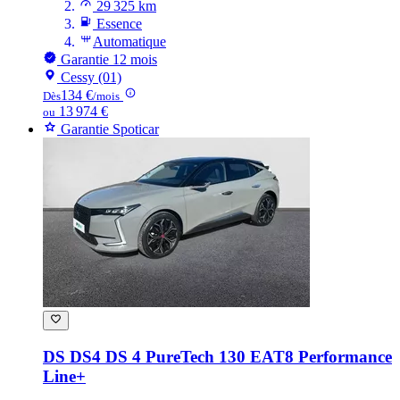
29 325 km
Essence
Automatique
Garantie 12 mois
Cessy (01)
134 €
Dès
/mois
13 974 €
ou
Garantie Spoticar
DS DS4
DS 4 PureTech 130 EAT8 Performance
Line+