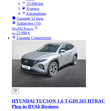
25 008 km
Essence
Automatique
Garantie 12 mois
Sallanches (74)
242 €
Dès
/mois
23 990 €
ou
Garantie Constructeur
HYUNDAI TUCSON
1.6 T-GDI 265 HTRAC
Plug-in BVA6 Business