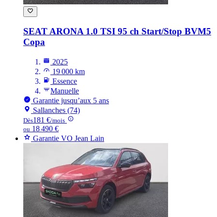
SEAT ARONA
1.0 TSI 95 ch Start/Stop BVM5
Copa
2025
19 000 km
Essence
Manuelle
Garantie jusqu’aux 5 ans
Sallanches (74)
181 €
Dès
/mois
18 490 €
ou
Garantie VO Jean Lain