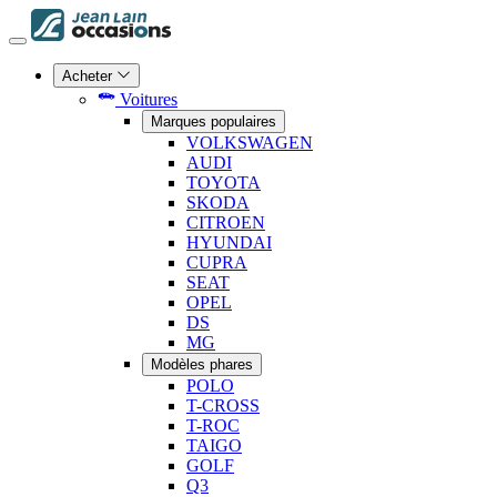
Acheter
Voitures
Marques populaires
VOLKSWAGEN
AUDI
TOYOTA
SKODA
CITROEN
HYUNDAI
CUPRA
SEAT
OPEL
DS
MG
Modèles phares
POLO
T-CROSS
T-ROC
TAIGO
GOLF
Q3