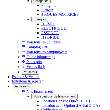
Catégories
Fourgons
Pick-up
4 ROUES MOTRICES
Energies
DIESEL
ELECTRIQUE
ESSENCE
HYBRIDE
Voir tous les utilitaires
Camping Car
Voir tous les camping-cars
Faible kilométrage
Petits prix
Ventes flash
Retour
Estimer & Vendre
Entretenir & réparer
Services
Nos financements
Nos solutions de financement
Location Longue Durée (LLD)
Location avec Option d'Achat (LOA)
Crédit voiture