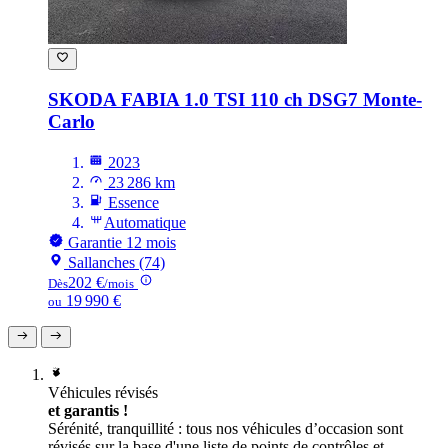
SKODA FABIA
1.0 TSI 110 ch DSG7 Monte-
Carlo
2023
23 286 km
Essence
Automatique
Garantie 12 mois
Sallanches (74)
202 €
Dès
/mois
19 990 €
ou
Véhicules révisés
et garantis !
Sérénité, tranquillité : tous nos véhicules d’occasion sont
révisés sur la base d'une liste de points de contrôles et